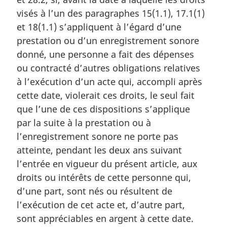
m
visés à l’un des paragraphes 15(1.1), 17.1(1)
a
et 18(1.1) s’appliquent à l’égard d’une
r
prestation ou d’un enregistrement sonore
g
i
donné, une personne a fait des dépenses
n
ou contracté d’autres obligations relatives
a
à l’exécution d’un acte qui, accompli après
l
cette date, violerait ces droits, le seul fait
e
:
que l’une de ces dispositions s’applique
par la suite à la prestation ou à
l’enregistrement sonore ne porte pas
atteinte, pendant les deux ans suivant
l’entrée en vigueur du présent article, aux
droits ou intérêts de cette personne qui,
d’une part, sont nés ou résultent de
l’exécution de cet acte et, d’autre part,
sont appréciables en argent à cette date.