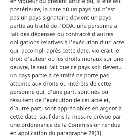
en vigueur du présent article ou, si elle est
r
postérieure, la date où un pays qui n’est
g
i
pas un pays signataire devient un pays
n
partie au traité de l’ODA, une personne a
a
fait des dépenses ou contracté d’autres
l
obligations relatives à l’exécution d’un acte
e
:
qui, accompli après cette date, violerait le
droit d’auteur ou les droits moraux sur une
oeuvre, le seul fait que ce pays soit devenu
un pays partie à ce traité ne porte pas
atteinte aux droits ou intérêts de cette
personne qui, d’une part, sont nés ou
résultent de l’exécution de cet acte et,
d’autre part, sont appréciables en argent à
cette date, sauf dans la mesure prévue par
une ordonnance de la Commission rendue
en application du paragraphe 78(3).