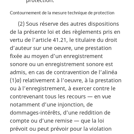
N
Contournement de la mesure technique de protection
o
(2) Sous réserve des autres dispositions
t
de la présente loi et des règlements pris en
e
m
vertu de l’article 41.21, le titulaire du droit
a
d’auteur sur une oeuvre, une prestation
r
fixée au moyen d’un enregistrement
g
i
sonore ou un enregistrement sonore est
n
admis, en cas de contravention de l’alinéa
a
(1)
a
) relativement à l’oeuvre, à la prestation
l
ou à l’enregistrement, à exercer contre le
e
:
contrevenant tous les recours — en vue
notamment d’une injonction, de
dommages-intérêts, d’une reddition de
compte ou d’une remise — que la loi
prévoit ou peut prévoir pour la violation