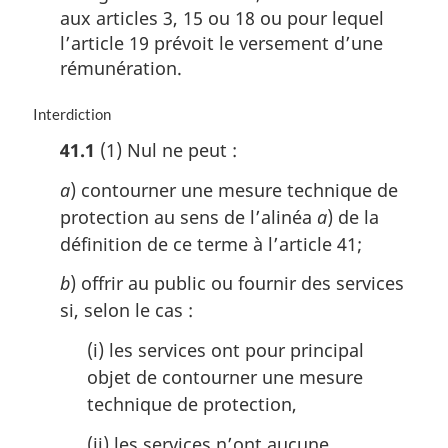
aux articles 3, 15 ou 18 ou pour lequel
l’article 19 prévoit le versement d’une
rémunération.
N
Interdiction
o
41.1
(1) Nul ne peut :
t
e
a
) contourner une mesure technique de
m
protection au sens de l’alinéa
a
) de la
a
r
définition de ce terme à l’article 41;
g
b
) offrir au public ou fournir des services
i
n
si, selon le cas :
a
l
(i) les services ont pour principal
e
objet de contourner une mesure
:
technique de protection,
(ii) les services n’ont aucune