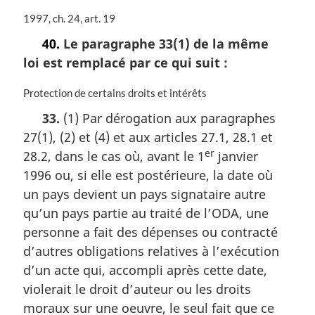
N
1997, ch. 24, art. 19
o
40.
Le paragraphe 33(1) de la même
t
loi est remplacé par ce qui suit :
e
m
a
N
Protection de certains droits et intérêts
r
o
33.
(1) Par dérogation aux paragraphes
g
t
27(1), (2) et (4) et aux articles 27.1, 28.1 et
i
e
n
m
er
28.2, dans le cas où, avant le 1
janvier
a
a
1996 ou, si elle est postérieure, la date où
l
r
un pays devient un pays signataire autre
e
g
:
i
qu’un pays partie au traité de l’ODA, une
n
personne a fait des dépenses ou contracté
a
d’autres obligations relatives à l’exécution
l
d’un acte qui, accompli après cette date,
e
:
violerait le droit d’auteur ou les droits
moraux sur une oeuvre, le seul fait que ce