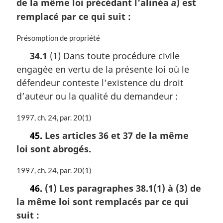
de la même loi précédant l’alinéa
) est
e
a
m
remplacé par ce qui suit :
a
r
N
Présomption de propriété
g
o
34.1
(1) Dans toute procédure civile
i
t
n
engagée en vertu de la présente loi où le
e
a
m
défendeur conteste l’existence du droit
l
a
d’auteur ou la qualité du demandeur :
e
r
:
g
N
1997, ch. 24, par. 20(1)
i
o
n
45.
Les articles 36 et 37 de la même
t
a
loi sont abrogés.
e
l
m
e
a
N
1997, ch. 24, par. 20(1)
:
r
o
46.
(1) Les paragraphes 38.1(1) à (3) de
g
t
la même loi sont remplacés par ce qui
i
e
n
m
suit :
a
a