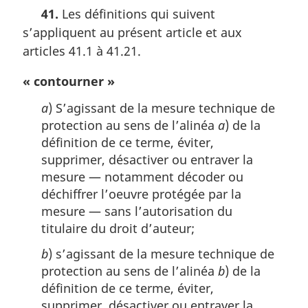
o
a
41.
Les définitions qui suivent
t
l
s’appliquent au présent article et aux
e
e
m
articles 41.1 à 41.21.
:
a
r
« contourner »
g
i
a
) S’agissant de la mesure technique de
n
protection au sens de l’alinéa
a
) de la
a
définition de ce terme, éviter,
l
supprimer, désactiver ou entraver la
e
mesure — notamment décoder ou
:
déchiffrer l’oeuvre protégée par la
mesure — sans l’autorisation du
titulaire du droit d’auteur;
b
) s’agissant de la mesure technique de
protection au sens de l’alinéa
b
) de la
définition de ce terme, éviter,
supprimer, désactiver ou entraver la