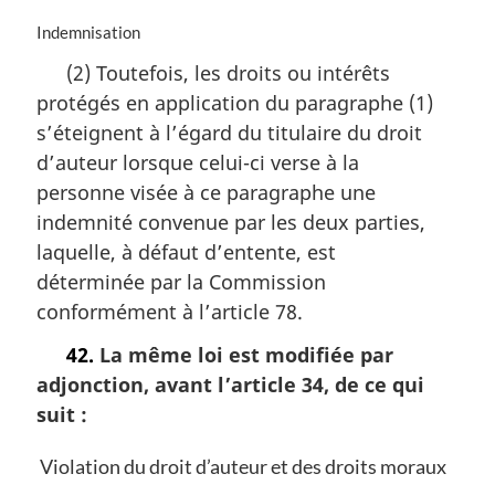
N
Indemnisation
o
(2) Toutefois, les droits ou intérêts
t
protégés en application du paragraphe (1)
e
m
s’éteignent à l’égard du titulaire du droit
a
d’auteur lorsque celui-ci verse à la
r
personne visée à ce paragraphe une
g
i
indemnité convenue par les deux parties,
n
laquelle, à défaut d’entente, est
a
déterminée par la Commission
l
conformément à l’article 78.
e
:
42.
La même loi est modifiée par
adjonction, avant l’article 34, de ce qui
suit :
Violation du droit d’auteur et des droits moraux