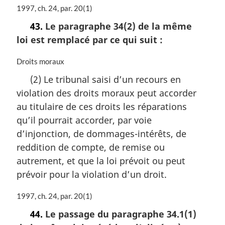
N
1997, ch. 24, par. 20(1)
o
43.
Le paragraphe 34(2) de la même
t
loi est remplacé par ce qui suit :
e
m
a
N
Droits moraux
r
o
(2) Le tribunal saisi d’un recours en
g
t
violation des droits moraux peut accorder
i
e
n
m
au titulaire de ces droits les réparations
a
a
qu’il pourrait accorder, par voie
l
r
d’injonction, de dommages-intérêts, de
e
g
:
i
reddition de compte, de remise ou
n
autrement, et que la loi prévoit ou peut
a
prévoir pour la violation d’un droit.
l
e
N
1997, ch. 24, par. 20(1)
:
o
44.
Le passage du paragraphe 34.1(1)
t