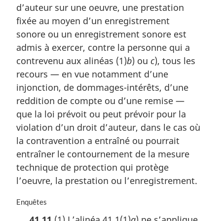
a
d’auteur sur une oeuvre, une prestation
r
fixée au moyen d’un enregistrement
g
i
sonore ou un enregistrement sonore est
n
admis à exercer, contre la personne qui a
a
contrevenu aux alinéas (1)
b
) ou
c
), tous les
l
recours — en vue notamment d’une
e
:
injonction, de dommages-intérêts, d’une
reddition de compte ou d’une remise —
que la loi prévoit ou peut prévoir pour la
violation d’un droit d’auteur, dans le cas où
la contravention a entraîné ou pourrait
entraîner le contournement de la mesure
technique de protection qui protège
l’oeuvre, la prestation ou l’enregistrement.
N
Enquêtes
o
41.11
(1) L’alinéa 41.1(1)
a
) ne s’applique