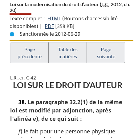
Loi sur la modernisation du droit d’auteur (
L.C.
2012, ch.
20)
Texte complet :
HTML
Texte
(Boutons d’accessibilité
disponibles) |
PDF
Texte
[358 KB]
complet
Sanctionnée le 2012-06-29
complet
:
:
Loi
Loi
sur
Page
Table des
Page
précédente
matières
suivante
sur
la
la
modernisation
modernisation
du
L.R., ch. C-42
du
droit
LOI SUR LE DROIT D’AUTEUR
droit
d’auteur
d’auteur
38.
Le paragraphe 32.2(1) de la même
loi est modifié par adjonction, après
l’alinéa
), de ce qui suit :
e
f
) le fait pour une personne physique