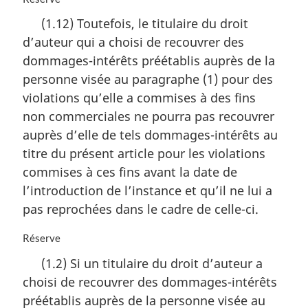
i
o
n
(1.12) Toutefois, le titulaire du droit
t
a
d’auteur qui a choisi de recouvrer des
e
l
m
dommages-intérêts préétablis auprès de la
e
a
:
personne visée au paragraphe (1) pour des
r
violations qu’elle a commises à des fins
g
i
non commerciales ne pourra pas recouvrer
n
auprès d’elle de tels dommages-intérêts au
a
titre du présent article pour les violations
l
commises à ces fins avant la date de
e
:
l’introduction de l’instance et qu’il ne lui a
pas reprochées dans le cadre de celle-ci.
N
Réserve
o
(1.2) Si un titulaire du droit d’auteur a
t
choisi de recouvrer des dommages-intérêts
e
m
préétablis auprès de la personne visée au