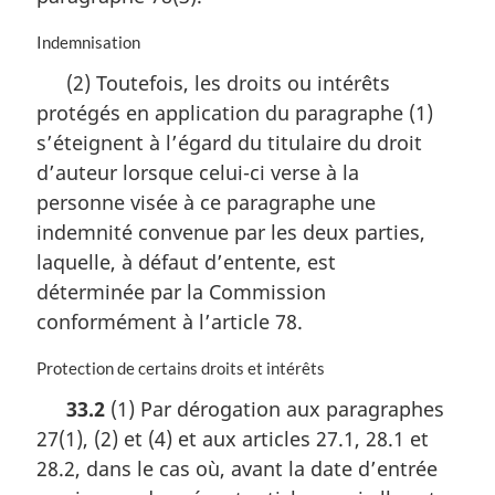
N
Indemnisation
o
(2) Toutefois, les droits ou intérêts
t
protégés en application du paragraphe (1)
e
m
s’éteignent à l’égard du titulaire du droit
a
d’auteur lorsque celui-ci verse à la
r
personne visée à ce paragraphe une
g
i
indemnité convenue par les deux parties,
n
laquelle, à défaut d’entente, est
a
déterminée par la Commission
l
conformément à l’article 78.
e
:
N
Protection de certains droits et intérêts
o
33.2
(1) Par dérogation aux paragraphes
t
27(1), (2) et (4) et aux articles 27.1, 28.1 et
e
m
28.2, dans le cas où, avant la date d’entrée
a