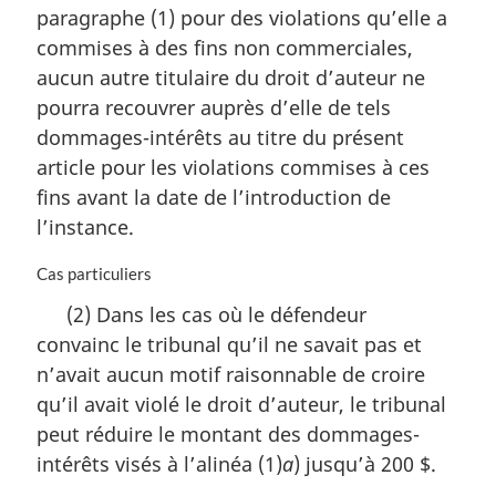
a
paragraphe (1) pour des violations qu’elle a
r
commises à des fins non commerciales,
g
i
aucun autre titulaire du droit d’auteur ne
n
pourra recouvrer auprès d’elle de tels
a
dommages-intérêts au titre du présent
l
article pour les violations commises à ces
e
:
fins avant la date de l’introduction de
l’instance.
N
Cas particuliers
o
(2) Dans les cas où le défendeur
t
convainc le tribunal qu’il ne savait pas et
e
m
n’avait aucun motif raisonnable de croire
a
qu’il avait violé le droit d’auteur, le tribunal
r
peut réduire le montant des dommages-
g
i
intérêts visés à l’alinéa (1)
a
) jusqu’à 200 $.
n