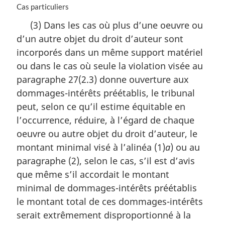
a
N
Cas particuliers
l
o
(3) Dans les cas où plus d’une oeuvre ou
e
t
:
d’un autre objet du droit d’auteur sont
e
m
incorporés dans un même support matériel
a
ou dans le cas où seule la violation visée au
r
paragraphe 27(2.3) donne ouverture aux
g
i
dommages-intérêts préétablis, le tribunal
n
peut, selon ce qu’il estime équitable en
a
l’occurrence, réduire, à l’égard de chaque
l
oeuvre ou autre objet du droit d’auteur, le
e
:
montant minimal visé à l’alinéa (1)
a
) ou au
paragraphe (2), selon le cas, s’il est d’avis
que même s’il accordait le montant
minimal de dommages-intérêts préétablis
le montant total de ces dommages-intérêts
serait extrêmement disproportionné à la