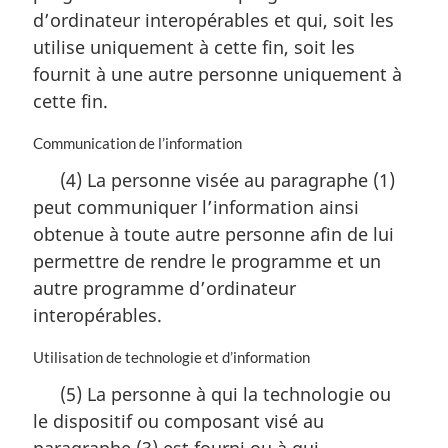
n
d’ordinateur interopérables et qui, soit les
a
utilise uniquement à cette fin, soit les
l
fournit à une autre personne uniquement à
e
:
cette fin.
N
Communication de l’information
o
(4) La personne visée au paragraphe (1)
t
peut communiquer l’information ainsi
e
m
obtenue à toute autre personne afin de lui
a
permettre de rendre le programme et un
r
autre programme d’ordinateur
g
i
interopérables.
n
a
N
Utilisation de technologie et d’information
l
o
(5) La personne à qui la technologie ou
e
t
:
le dispositif ou composant visé au
e
m