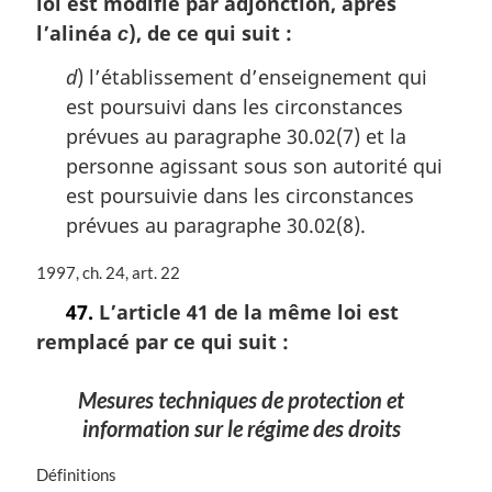
loi est modifié par adjonction, après
l’alinéa
), de ce qui suit :
c
d
) l’établissement d’enseignement qui
est poursuivi dans les circonstances
prévues au paragraphe 30.02(7) et la
personne agissant sous son autorité qui
est poursuivie dans les circonstances
prévues au paragraphe 30.02(8).
N
1997, ch. 24, art. 22
o
47.
L’article 41 de la même loi est
t
remplacé par ce qui suit :
e
m
a
Mesures techniques de protection et
r
information sur le régime des droits
g
i
N
Définitions
n