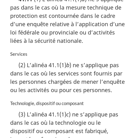
t
pas dans le cas où la mesure technique de
e
m
protection est contournée dans le cadre
a
d’une enquête relative à l’application d’une
r
loi fédérale ou provinciale ou d’activités
g
i
liées à la sécurité nationale.
n
a
N
Services
l
o
(2) L’alinéa 41.1(1)
b
) ne s’applique pas
e
t
:
dans le cas où les services sont fournis par
e
m
les personnes chargées de mener l’enquête
a
ou les activités ou pour ces personnes.
r
g
N
Technologie, dispositif ou composant
i
o
n
(3) L’alinéa 41.1(1)
c
) ne s’applique pas
t
a
dans le cas où la technologie ou le
e
l
m
dispositif ou composant est fabriqué,
e
a
: