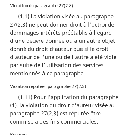
N
Violation du paragraphe 27(2.3)
o
(1.1) La violation visée au paragraphe
t
27(2.3) ne peut donner droit à l’octroi de
e
m
dommages-intérêts préétablis à l’égard
a
d’une oeuvre donnée ou à un autre objet
r
donné du droit d’auteur que si le droit
g
i
d’auteur de l’une ou de l’autre a été violé
n
par suite de l’utilisation des services
a
mentionnés à ce paragraphe.
l
e
N
Violation réputée : paragraphe 27(2.3)
:
o
(1.11) Pour l’application du paragraphe
t
(1), la violation du droit d’auteur visée au
e
m
paragraphe 27(2.3) est réputée être
a
commise à des fins commerciales.
r
g
N
Réserve