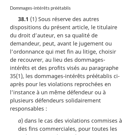
l
r
N
Dommages-intérêts préétablis
e
g
o
38.1
(1) Sous réserve des autres
:
i
t
n
dispositions du présent article, le titulaire
e
a
m
du droit d’auteur, en sa qualité de
l
a
demandeur, peut, avant le jugement ou
e
r
:
l’ordonnance qui met fin au litige, choisir
g
i
de recouvrer, au lieu des dommages-
n
intérêts et des profits visés au paragraphe
a
35(1), les dommages-intérêts préétablis ci-
l
après pour les violations reprochées en
e
:
l’instance à un même défendeur ou à
plusieurs défendeurs solidairement
responsables :
a
) dans le cas des violations commises à
des fins commerciales, pour toutes les