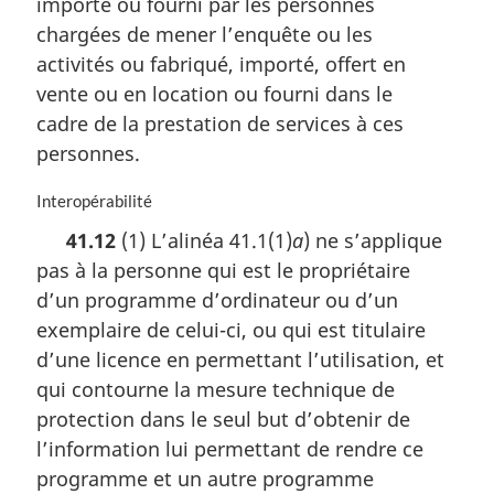
importé ou fourni par les personnes
r
chargées de mener l’enquête ou les
g
i
activités ou fabriqué, importé, offert en
n
vente ou en location ou fourni dans le
a
cadre de la prestation de services à ces
l
personnes.
e
:
N
Interopérabilité
o
41.12
(1) L’alinéa 41.1(1)
a
) ne s’applique
t
pas à la personne qui est le propriétaire
e
m
d’un programme d’ordinateur ou d’un
a
exemplaire de celui-ci, ou qui est titulaire
r
d’une licence en permettant l’utilisation, et
g
i
qui contourne la mesure technique de
n
protection dans le seul but d’obtenir de
a
l’information lui permettant de rendre ce
l
programme et un autre programme
e