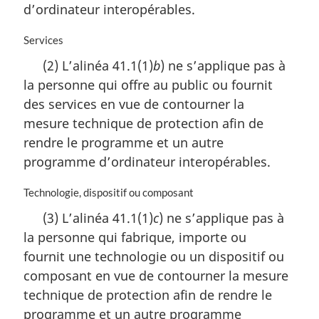
:
d’ordinateur interopérables.
N
Services
o
(2) L’alinéa 41.1(1)
b
) ne s’applique pas à
t
la personne qui offre au public ou fournit
e
m
des services en vue de contourner la
a
mesure technique de protection afin de
r
rendre le programme et un autre
g
i
programme d’ordinateur interopérables.
n
a
N
Technologie, dispositif ou composant
l
o
(3) L’alinéa 41.1(1)
c
) ne s’applique pas à
e
t
:
la personne qui fabrique, importe ou
e
m
fournit une technologie ou un dispositif ou
a
composant en vue de contourner la mesure
r
technique de protection afin de rendre le
g
i
programme et un autre programme