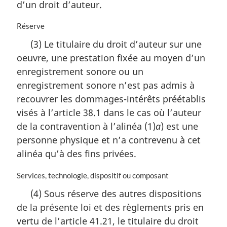
d’un droit d’auteur.
N
Réserve
o
(3) Le titulaire du droit d’auteur sur une
t
oeuvre, une prestation fixée au moyen d’un
e
m
enregistrement sonore ou un
a
enregistrement sonore n’est pas admis à
r
recouvrer les dommages-intérêts préétablis
g
i
visés à l’article 38.1 dans le cas où l’auteur
n
de la contravention à l’alinéa (1)
a
) est une
a
personne physique et n’a contrevenu à cet
l
alinéa qu’à des fins privées.
e
:
N
Services, technologie, dispositif ou composant
o
(4) Sous réserve des autres dispositions
t
de la présente loi et des règlements pris en
e
m
vertu de l’article 41.21, le titulaire du droit