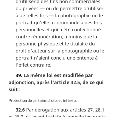
d’utiliser à des fins non commerciales
ou privées — ou de permettre d’utiliser
à de telles fins — la photographie ou le
portrait qu’elle a commandé à des fins
personnelles et qui a été confectionné
contre rémunération, à moins que la
personne physique et le titulaire du
droit d’auteur sur la photographie ou le
portrait n’aient conclu une entente à
l’effet contraire.
39.
La même loi est modifiée par
adjonction, après l’article 32.5, de ce qui
suit :
N
Protection de certains droits et intérêts
o
32.6
Par dérogation aux articles 27, 28.1
t
et 28.2, si, avant la date à laquelle les droits
e