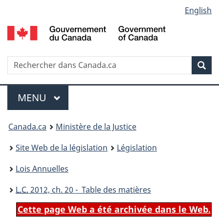
Language
English
Passer
Passer
Passer
au
à
à
selection
contenu
«
la
principal
À
version
propos
HTML
Recherche
R
Rec
de
simplifiée
d
ce
C
Menu
site
MENU
PRINCIPAL
You
Canada.ca
Ministère de la Justice
are
Site Web de la législation
Législation
here:
Lois Annuelles
L.C.
2012, ch. 20 - Table des matières
Cette page Web a été archivée dans le Web.