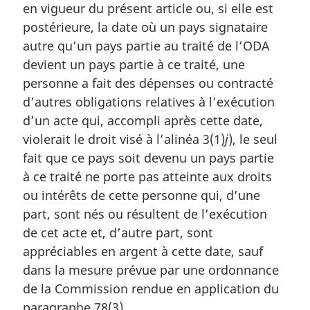
en vigueur du présent article ou, si elle est
r
postérieure, la date où un pays signataire
g
i
autre qu’un pays partie au traité de l’ODA
n
devient un pays partie à ce traité, une
a
personne a fait des dépenses ou contracté
l
d’autres obligations relatives à l’exécution
e
:
d’un acte qui, accompli après cette date,
violerait le droit visé à l’alinéa 3(1)
j
), le seul
fait que ce pays soit devenu un pays partie
à ce traité ne porte pas atteinte aux droits
ou intérêts de cette personne qui, d’une
part, sont nés ou résultent de l’exécution
de cet acte et, d’autre part, sont
appréciables en argent à cette date, sauf
dans la mesure prévue par une ordonnance
de la Commission rendue en application du
paragraphe 78(3).