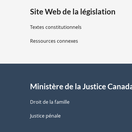
a
Site Web de la législation
i
Textes constitutionnels
l
Ressources connexes
s
d
e
l
Ministère de la Justice Canad
a
Droit de la famille
p
Justice pénale
a