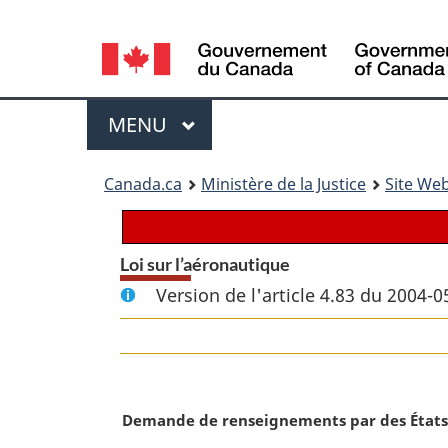
Language
selection
Menu
MENU
PRINCIPAL
You
Canada.ca
Ministère de la Justice
Site Web
are
here:
Loi sur l’aéronautique
Version de l'article 4.83 du 2004-0
N
Demande de renseignements par des États
o