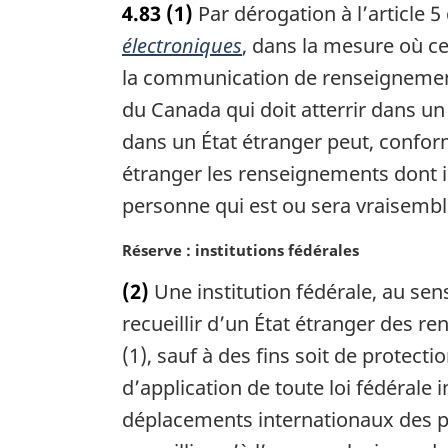
4.83
(1)
Par dérogation à l’article 5
t
e
électroniques
, dans la mesure où ce
m
la communication de renseignements 
a
du Canada qui doit atterrir dans un
r
g
dans un État étranger peut, confo
i
étranger les renseignements dont il 
n
a
personne qui est ou sera vraisembl
l
e
N
Réserve : institutions fédérales
:
o
(2)
Une institution fédérale, au sens
t
e
recueillir d’un État étranger des 
m
(1), sauf à des fins soit de protecti
a
d’application de toute loi fédérale 
r
g
déplacements internationaux des pe
i