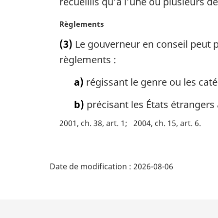
recueillis qu’à l’une ou plusieurs de
n
a
N
Règlements
l
o
e
(3)
Le gouverneur en conseil peut p
t
:
e
règlements :
m
a
a)
régissant le genre ou les ca
r
g
b)
précisant les États étranger
i
2001, ch. 38, art. 1
2004, ch. 15, art. 6
n
a
l
D
e
Date de modification :
2026-08-06
:
é
t