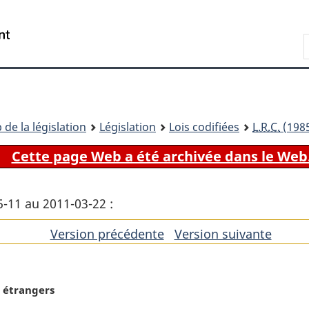
Passer
Passer
Passer
au
à
à
Recherche
contenu
«
la
principal
À
version
propos
HTML
de
simplifiée
ce
 de la législation
Législation
Lois codifiées
L.R.C.
(1985
site
Cette page Web a été archivée dans le Web
5-11 au 2011-03-22 :
Version précédente
de
Version suivante
de
l'article
l'artic
 étrangers