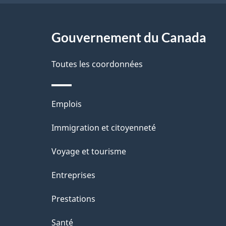
g
Gouvernement du Canada
e
Toutes les coordonnées
Thèmes
Emplois
et
Immigration et citoyenneté
sujets
Voyage et tourisme
Entreprises
Prestations
Santé