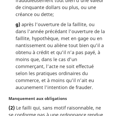
frauduleusement tout bien d’une valeur
de cinquante dollars ou plus, ou une
créance ou dette;
g)
après l’ouverture de la faillite, ou
dans l’année précédant l’ouverture de la
faillite, hypothèque, met en gage ou en
nantissement ou aliène tout bien qu’il a
obtenu à crédit et qu’il n’a pas payé, à
moins que, dans le cas d’un
commerçant, l’acte ne soit effectué
selon les pratiques ordinaires du
commerce, et à moins qu’il n’ait eu
aucunement l’intention de frauder.
N
Manquement aux obligations
o
(2)
Le failli qui, sans motif raisonnable, ne
t
se conforme pas à une ordonnance rendue
e