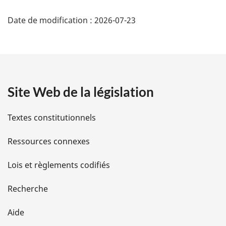
D
Date de modification :
2026-07-23
é
t
a
Site Web de la législation
i
l
Textes constitutionnels
s
Ressources connexes
d
Lois et règlements codifiés
e
Recherche
l
Aide
a