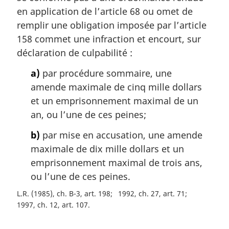
m
en application de l’article 68 ou omet de
a
remplir une obligation imposée par l’article
r
158 commet une infraction et encourt, sur
g
déclaration de culpabilité :
i
n
a)
par procédure sommaire, une
a
amende maximale de cinq mille dollars
l
et un emprisonnement maximal de un
e
:
an, ou l’une de ces peines;
b)
par mise en accusation, une amende
maximale de dix mille dollars et un
emprisonnement maximal de trois ans,
ou l’une de ces peines.
L.R. (1985), ch. B-3, art. 198
1992, ch. 27, art. 71
1997, ch. 12, art. 107