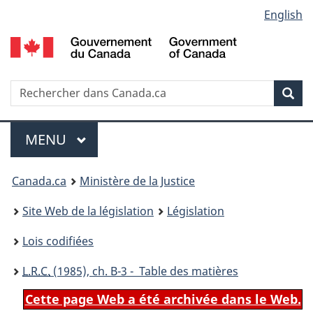
Language
English
Passer
Passer
Passer
au
à
à
selection
contenu
«
la
principal
À
version
propos
HTML
Recherche
R
Rec
de
simplifiée
d
ce
C
Menu
site
MENU
PRINCIPAL
You
Canada.ca
Ministère de la Justice
are
Site Web de la législation
Législation
here:
Lois codifiées
L.R.C.
(1985), ch. B-3 - Table des matières
Cette page Web a été archivée dans le Web.