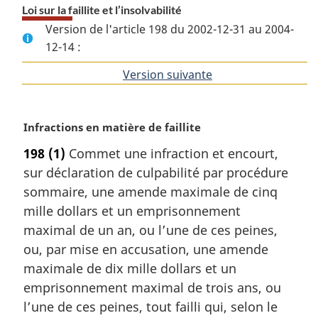
Loi sur la faillite et l’insolvabilité
Version de l'article 198 du 2002-12-31 au 2004-
12-14 :
Version suivante
de
l'article
N
Infractions en matière de faillite
o
198
(1)
Commet une infraction et encourt,
t
sur déclaration de culpabilité par procédure
e
m
sommaire, une amende maximale de cinq
a
mille dollars et un emprisonnement
r
maximal de un an, ou l’une de ces peines,
g
ou, par mise en accusation, une amende
i
maximale de dix mille dollars et un
n
a
emprisonnement maximal de trois ans, ou
l
l’une de ces peines, tout failli qui, selon le
e