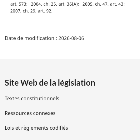
art. 573
2004, ch. 25, art. 36(A)
2005, ch. 47, art. 43
2007, ch. 29, art. 92
D
Date de modification :
2026-08-06
é
t
a
Site Web de la législation
i
l
Textes constitutionnels
s
Ressources connexes
d
Lois et règlements codifiés
e