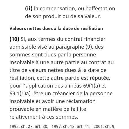
(ii)
la compensation, ou l’affectation
de son produit ou de sa valeur.
N
Valeurs nettes dues à la date de résiliation
o
(10)
Si, aux termes du contrat financier
t
admissible visé au paragraphe (9), des
e
m
sommes sont dues par la personne
a
insolvable à une autre partie au contrat au
r
titre de valeurs nettes dues à la date de
g
résiliation, cette autre partie est réputée,
i
pour l’application des alinéas 69(1)a) et
n
a
69.1(1)a), être un créancier de la personne
l
insolvable et avoir une réclamation
e
prouvable en matière de faillite
:
relativement à ces sommes.
1992, ch. 27, art. 30
1997, ch. 12, art. 41
2001, ch. 9,