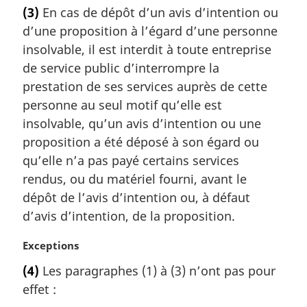
o
(3)
En cas de dépôt d’un avis d’intention ou
t
d’une proposition à l’égard d’une personne
e
m
insolvable, il est interdit à toute entreprise
a
de service public d’interrompre la
r
prestation de ses services auprès de cette
g
personne au seul motif qu’elle est
i
insolvable, qu’un avis d’intention ou une
n
a
proposition a été déposé à son égard ou
l
qu’elle n’a pas payé certains services
e
rendus, ou du matériel fourni, avant le
:
dépôt de l’avis d’intention ou, à défaut
d’avis d’intention, de la proposition.
N
Exceptions
o
(4)
Les paragraphes (1) à (3) n’ont pas pour
t
effet :
e
m