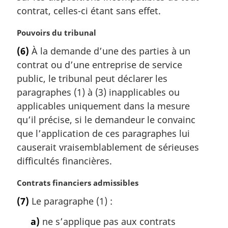
m
contrat, celles-ci étant sans effet.
a
r
N
Pouvoirs du tribunal
g
o
(6)
À la demande d’une des parties à un
i
t
contrat ou d’une entreprise de service
n
e
a
m
public, le tribunal peut déclarer les
l
a
paragraphes (1) à (3) inapplicables ou
e
r
applicables uniquement dans la mesure
:
g
qu’il précise, si le demandeur le convainc
i
que l’application de ces paragraphes lui
n
a
causerait vraisemblablement de sérieuses
l
difficultés financières.
e
:
N
Contrats financiers admissibles
o
(7)
Le paragraphe (1) :
t
e
a)
ne s’applique pas aux contrats
m