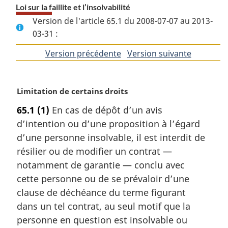
Loi sur la faillite et l’insolvabilité
Version de l'article 65.1 du 2008-07-07 au 2013-
03-31 :
Version précédente
de
Version suivante
de
l'article
l'article
N
Limitation de certains droits
o
65.1
(1)
En cas de dépôt d’un avis
t
d’intention ou d’une proposition à l’égard
e
m
d’une personne insolvable, il est interdit de
a
résilier ou de modifier un contrat —
r
notamment de garantie — conclu avec
g
cette personne ou de se prévaloir d’une
i
clause de déchéance du terme figurant
n
a
dans un tel contrat, au seul motif que la
l
personne en question est insolvable ou
e