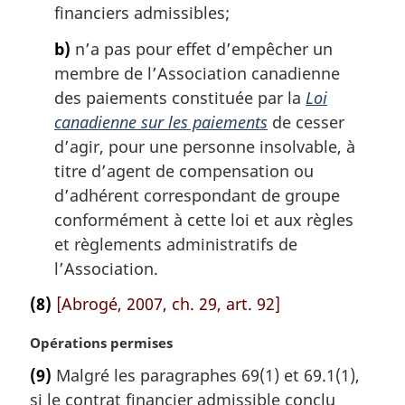
financiers admissibles;
a
r
b)
n’a pas pour effet d’empêcher un
g
membre de l’Association canadienne
i
des paiements constituée par la
Loi
n
a
canadienne sur les paiements
de cesser
l
d’agir, pour une personne insolvable, à
e
titre d’agent de compensation ou
:
d’adhérent correspondant de groupe
conformément à cette loi et aux règles
et règlements administratifs de
l’Association.
(8)
[Abrogé, 2007, ch. 29, art. 92]
N
Opérations permises
o
(9)
Malgré les paragraphes 69(1) et 69.1(1),
t
si le contrat financier admissible conclu
e