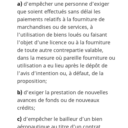
a)
d’empêcher une personne d’exiger
a
que soient effectués sans délai les
r
g
paiements relatifs à la fourniture de
i
marchandises ou de services, à
n
l’utilisation de biens loués ou faisant
a
l’objet d’une licence ou à la fourniture
l
de toute autre contrepartie valable,
e
:
dans la mesure où pareille fourniture ou
utilisation a eu lieu après le dépôt de
l’avis d’intention ou, à défaut, de la
proposition;
b)
d’exiger la prestation de nouvelles
avances de fonds ou de nouveaux
crédits;
c)
d’empêcher le bailleur d’un bien
aéronautique au titre d’un contrat