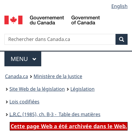
Language
English
Passer
Passer
Passer
au
à
à
selection
contenu
«
la
principal
À
version
propos
HTML
Recherche
R
Rec
de
simplifiée
d
ce
C
Menu
site
MENU
PRINCIPAL
You
Canada.ca
Ministère de la Justice
are
Site Web de la législation
Législation
here:
Lois codifiées
L.R.C.
(1985), ch. B-3 - Table des matières
Cette page Web a été archivée dans le Web.