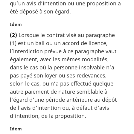
qu’un avis d’intention ou une proposition a
:
été déposé à son égard.
N
Idem
o
(2)
Lorsque le contrat visé au paragraphe
t
(1) est un bail ou un accord de licence,
e
m
l’interdiction prévue à ce paragraphe vaut
a
également, avec les mêmes modalités,
r
dans le cas où la personne insolvable n’a
g
pas payé son loyer ou ses redevances,
i
selon le cas, ou n’a pas effectué quelque
n
a
autre paiement de nature semblable à
l
l’égard d’une période antérieure au dépôt
e
de l’avis d’intention ou, à défaut d’avis
:
d’intention, de la proposition.
N
Idem