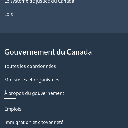
Le système de justice du Canada
Lois
Gouvernement du Canada
Toutes les coordonnées
Ministères et organismes
À propos du gouvernement
Thèmes
Emplois
et
Immigration et citoyenneté
sujets