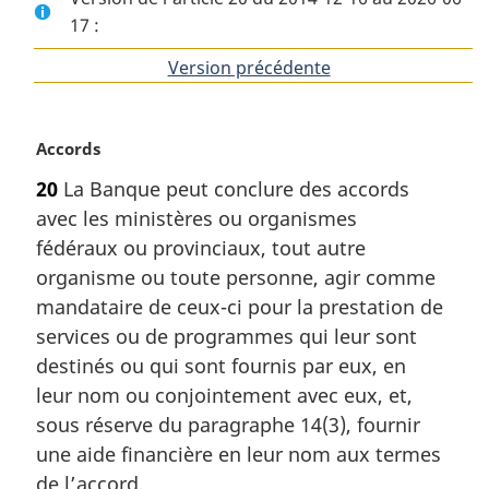
17 :
Version précédente
de
l'article
N
Accords
o
20
La Banque peut conclure des accords
t
avec les ministères ou organismes
e
m
fédéraux ou provinciaux, tout autre
a
organisme ou toute personne, agir comme
r
mandataire de ceux-ci pour la prestation de
g
services ou de programmes qui leur sont
i
destinés ou qui sont fournis par eux, en
n
a
leur nom ou conjointement avec eux, et,
l
sous réserve du paragraphe 14(3), fournir
e
une aide financière en leur nom aux termes
:
de l’accord.