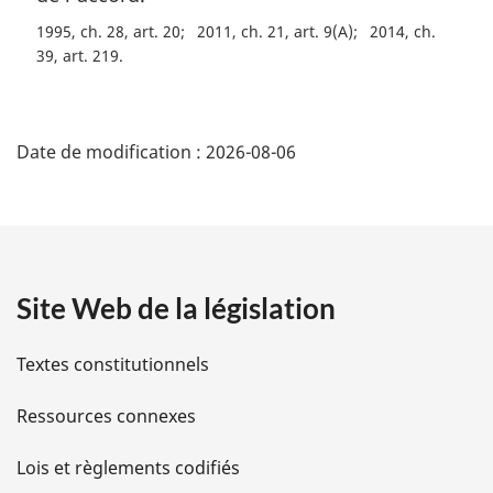
1995, ch. 28, art. 20
2011, ch. 21, art. 9(A)
2014, ch.
39, art. 219
D
Date de modification :
2026-08-06
é
t
a
Site Web de la législation
i
l
Textes constitutionnels
s
Ressources connexes
d
Lois et règlements codifiés