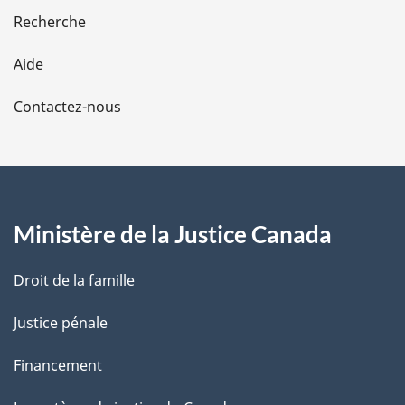
e
Recherche
l
Aide
a
Contactez-nous
p
a
g
Ministère de la Justice Canada
e
Droit de la famille
Justice pénale
Financement