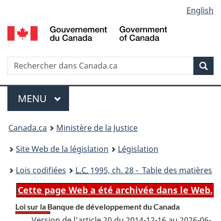
Language
English
Passer
Passer
Passer
au
à
à
selection
contenu
«
la
principal
À
version
propos
HTML
Recherche
R
Rec
de
simplifiée
d
ce
C
Menu
site
MENU
PRINCIPAL
You
Canada.ca
Ministère de la Justice
are
Site Web de la législation
Législation
here:
Lois codifiées
L.C.
1995, ch. 28 - Table des matières
Cette page Web a été archivée dans le Web.
Loi sur la Banque de développement du Canada
Version de l'article 20 du 2014-12-16 au 2026-06-