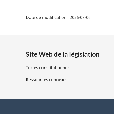
D
Date de modification :
2026-08-06
é
t
a
Site Web de la législation
i
Textes constitutionnels
l
Ressources connexes
s
d
e