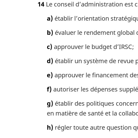
14
Le conseil d’administration est 
t
e
a)
établir l’orientation stratégiqu
m
a
b)
évaluer le rendement global d
r
g
c)
approuver le budget d’IRSC;
i
n
d)
établir un système de revue p
a
l
e)
approuver le financement des
e
:
f)
autoriser les dépenses supplé
g)
établir des politiques concer
en matière de santé et la colla
h)
régler toute autre question qu