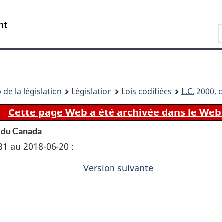
Passer
Passer
Passer
au
à
à
Recherche
contenu
«
la
principal
À
version
propos
HTML
de
simplifiée
ce
 de la législation
Législation
Lois codifiées
L.C.
2000, c
site
Cette page Web a été archivée dans le Web
é du Canada
31 au 2018-06-20 :
Version suivante
de
l'article