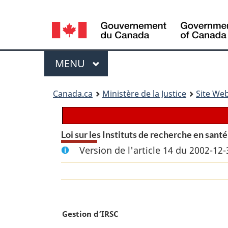
Language
selection
Menu
MENU
PRINCIPAL
You
Canada.ca
Ministère de la Justice
Site Web
are
here:
Loi sur les Instituts de recherche en sant
Version de l'article 14 du 2002-12-
N
Gestion d’IRSC
o