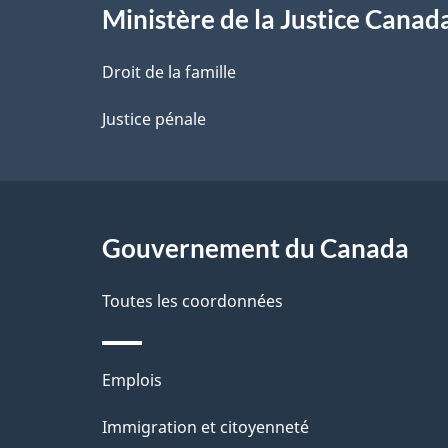
l
Ministère de la Justice Canad
a
Droit de la famille
p
Justice pénale
a
g
Gouvernement du Canada
e
Toutes les coordonnées
Thèmes
Emplois
et
Immigration et citoyenneté