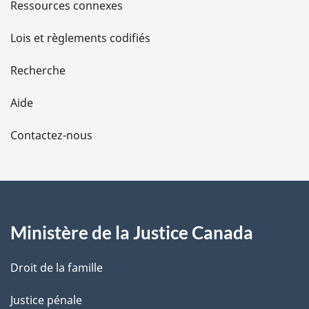
s
Ressources connexes
d
Lois et règlements codifiés
e
Recherche
l
Aide
a
Contactez-nous
p
a
g
Ministère de la Justice Canada
e
Droit de la famille
Justice pénale