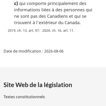
c)
qui comporte principalement des
e
:
informations liées à des personnes qui
ne sont pas des Canadiens et qui se
trouvent à l’extérieur du Canada.
2019, ch. 13, art. 97
2024, ch. 16, art. 11
D
Date de modification :
2026-08-06
é
t
a
Site Web de la législation
i
l
Textes constitutionnels