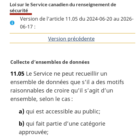
Loi sur le Service canadien du renseignement de
sécurité
Version de l'article 11.05 du 2024-06-20 au 2026-
06-17 :
Version précédente
de
l'article
N
Collecte d’ensembles de données
o
11.05
Le Service ne peut recueillir un
t
ensemble de données que s’il a des motifs
e
m
raisonnables de croire qu’il s’agit d’un
a
ensemble, selon le cas :
r
g
a)
qui est accessible au public;
i
b)
qui fait partie d’une catégorie
n
a
approuvée;
l