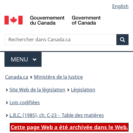
Language
English
Passer
Passer
Passer
au
à
à
selection
contenu
«
la
principal
À
version
propos
HTML
Recherche
R
Rec
de
simplifiée
d
ce
C
Menu
site
MENU
PRINCIPAL
You
Canada.ca
Ministère de la Justice
are
Site Web de la législation
Législation
here:
Lois codifiées
L.R.C.
(1985), ch. C-23 - Table des matières
Cette page Web a été archivée dans le Web.