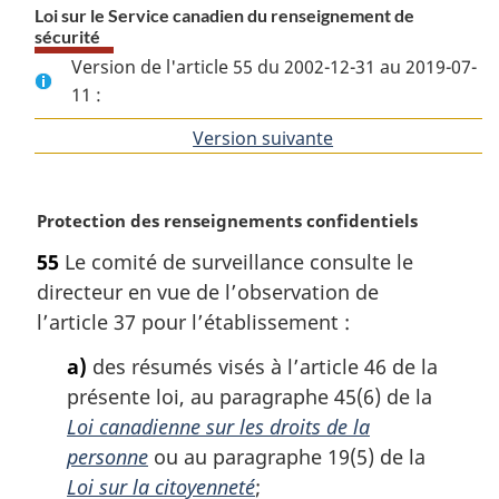
Loi sur le Service canadien du renseignement de
sécurité
Version de l'article 55 du 2002-12-31 au 2019-07-
11 :
Version suivante
de
l'article
N
Protection des renseignements confidentiels
o
55
Le comité de surveillance consulte le
t
directeur en vue de l’observation de
e
m
l’article 37 pour l’établissement :
a
a)
des résumés visés à l’article 46 de la
r
g
présente loi, au paragraphe 45(6) de la
i
Loi canadienne sur les droits de la
n
personne
ou au paragraphe 19(5) de la
a
Loi sur la citoyenneté
;
l