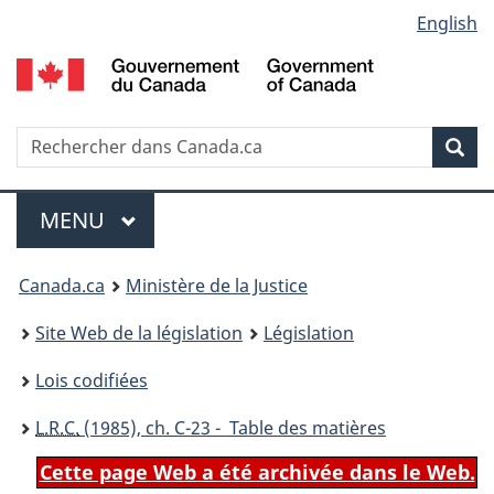
Language
English
Passer
Passer
Passer
au
à
à
selection
contenu
«
la
principal
À
version
propos
HTML
Recherche
R
Rec
de
simplifiée
d
ce
C
Menu
site
MENU
PRINCIPAL
You
Canada.ca
Ministère de la Justice
are
Site Web de la législation
Législation
here:
Lois codifiées
L.R.C.
(1985), ch. C-23 - Table des matières
Cette page Web a été archivée dans le Web.