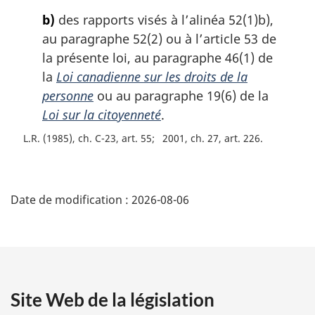
e
b)
des rapports visés à l’alinéa 52(1)b),
:
au paragraphe 52(2) ou à l’article 53 de
la présente loi, au paragraphe 46(1) de
la
Loi canadienne sur les droits de la
personne
ou au paragraphe 19(6) de la
Loi sur la citoyenneté
.
L.R. (1985), ch. C-23, art. 55
2001, ch. 27, art. 226
D
Date de modification :
2026-08-06
é
t
a
Site Web de la législation
i