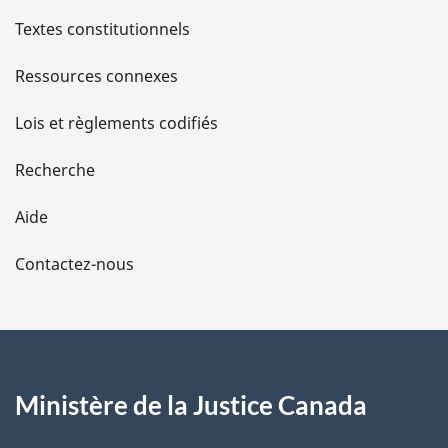
l
Textes constitutionnels
s
Ressources connexes
d
Lois et règlements codifiés
e
Recherche
l
Aide
a
Contactez-nous
p
a
g
Ministère de la Justice Canada
e