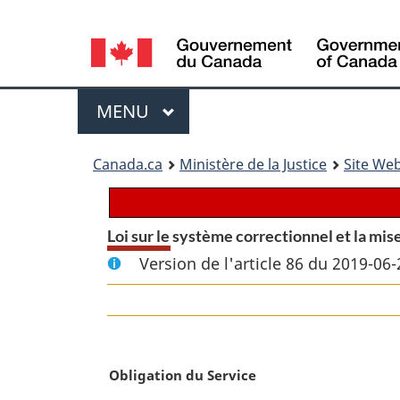
Language
selection
Menu
MENU
PRINCIPAL
You
Canada.ca
Ministère de la Justice
Site Web
are
here:
Loi sur le système correctionnel et la mis
Version de l'article 86 du 2019-06-
N
Obligation du Service
o