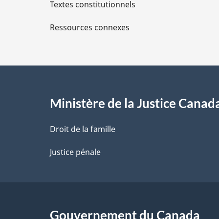
Textes constitutionnels
l
Ressources connexes
s
d
e
l
Ministère de la Justice Canad
a
Droit de la famille
p
Justice pénale
a
g
Gouvernement du Canada