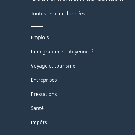
e
Toutes les coordonnées
Thèmes
Emplois
et
Immigration et citoyenneté
sujets
Voyage et tourisme
Entreprises
Prestations
Santé
Impôts