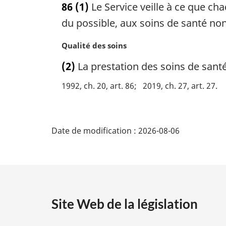
86
(1)
Le Service veille à ce que cha
t
e
du possible, aux soins de santé non
m
a
N
Qualité des soins
r
o
(2)
La prestation des soins de sant
g
t
i
e
1992, ch. 20, art. 86
2019, ch. 27, art. 27
n
m
a
a
l
D
r
e
g
Date de modification :
2026-08-06
:
é
i
n
t
a
l
a
e
:
Site Web de la législation
i