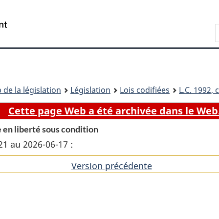
Passer
Passer
Passer
au
à
à
Recherche
contenu
«
la
principal
À
version
propos
HTML
de
simplifiée
ce
 de la législation
Législation
Lois codifiées
L.C.
1992, c
site
Cette page Web a été archivée dans le Web
e en liberté sous condition
21 au 2026-06-17 :
Version précédente
de
l'article