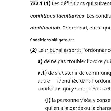
732.1
(1)
Les définitions qui suivent 
t
e
Les conditi
conditions facultatives
m
a
Comprend, en ce qui co
r
modification
g
i
N
Conditions obligatoires
n
o
(2)
Le tribunal assortit l’ordonnanc
a
t
l
e
a)
de ne pas troubler l’ordre pu
e
m
:
a
a.1)
de s’abstenir de communiqu
r
g
autre — identifiée dans l’ordonn
i
conditions qui y sont prévues et
n
a
(i)
la personne visée y consen
l
qui en a la garde ou la charg
e