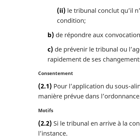
:
(ii)
le tribunal conclut qu’il 
condition;
b)
de répondre aux convocations
c)
de prévenir le tribunal ou l’
rapidement de ses changements
N
Consentement
o
(2.1)
Pour l’application du sous-alin
t
e
manière prévue dans l’ordonnance
m
a
N
Motifs
r
o
(2.2)
Si le tribunal en arrive à la co
g
t
i
e
l’instance.
n
m