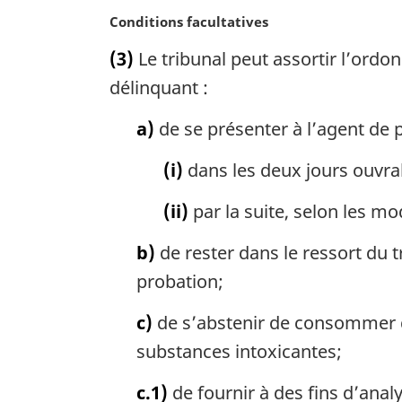
a
a
N
Conditions facultatives
l
r
o
(3)
Le tribunal peut assortir l’ordo
e
g
t
:
i
e
délinquant :
n
m
a
a
a)
de se présenter à l’agent de 
l
r
e
g
(i)
dans les deux jours ouvrabl
:
i
n
(ii)
par la suite, selon les mo
a
l
b)
de rester dans le ressort du t
e
probation;
:
c)
de s’abstenir de consommer d
substances intoxicantes;
c.1)
de fournir à des fins d’anal