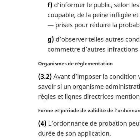
f)
d’informer le public, selon les
coupable, de la peine infligée 
— prises pour réduire la probabi
g)
d’observer telles autres cond
commettre d’autres infractions 
N
Organismes de réglementation
o
(3.2)
Avant d’imposer la condition vi
t
e
savoir si un organisme administrati
m
règles et lignes directrices mention
a
r
N
Forme et période de validité de l’ordonna
g
o
i
(4)
L’ordonnance de probation peut ê
t
n
e
durée de son application.
a
m