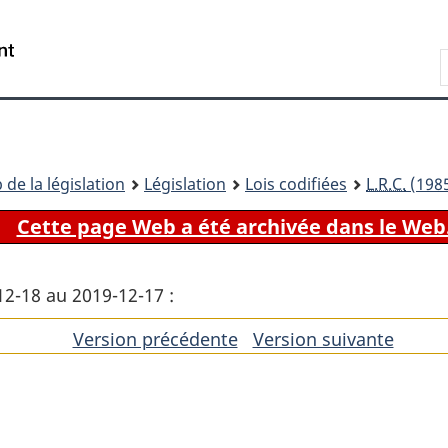
Passer
Passer
Passer
au
à
à
Recherche
contenu
«
la
principal
À
version
propos
HTML
de
simplifiée
ce
 de la législation
Législation
Lois codifiées
L.R.C.
(1985
site
Cette page Web a été archivée dans le Web
12-18 au 2019-12-17 :
Version précédente
de
Version suivante
de
l'article
l'artic