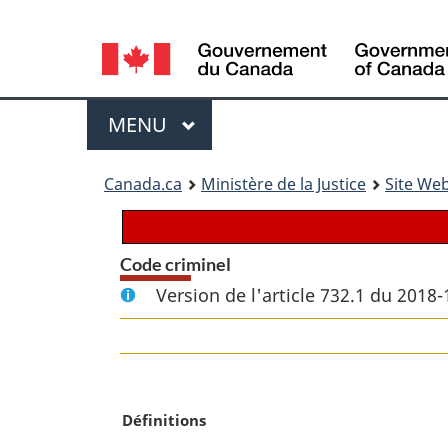
Language
selection
Menu
MENU
PRINCIPAL
You
Canada.ca
Ministère de la Justice
Site Web
are
here:
Code criminel
Version de l'article 732.1 du 2018-
N
Définitions
o