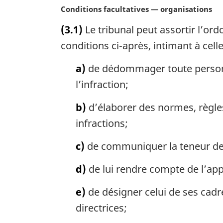
N
Conditions facultatives — organisations
o
(3.1)
Le tribunal peut assortir l’or
t
e
conditions ci-après, intimant à celle-
m
a
a)
de dédommager toute personne
r
l’infraction;
g
i
b)
d’élaborer des normes, règles
n
infractions;
a
l
c)
de communiquer la teneur de c
e
:
d)
de lui rendre compte de l’appl
e)
de désigner celui de ses cadre
directrices;