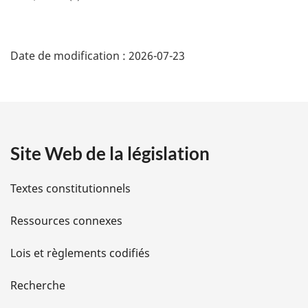
D
Date de modification :
2026-07-23
é
t
a
Site Web de la législation
i
l
Textes constitutionnels
s
Ressources connexes
d
Lois et règlements codifiés
e
Recherche
l