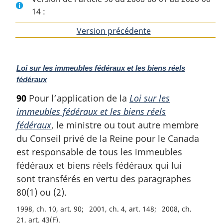
14 :
Version précédente
de
l'article
N
Loi sur les immeubles fédéraux et les biens réels
o
fédéraux
t
90
Pour l’application de la
Loi sur les
e
immeubles fédéraux et les biens réels
m
a
fédéraux
, le ministre ou tout autre membre
r
du Conseil privé de la Reine pour le Canada
g
est responsable de tous les immeubles
i
fédéraux et biens réels fédéraux qui lui
n
a
sont transférés en vertu des paragraphes
l
80(1) ou (2).
e
1998, ch. 10, art. 90
2001, ch. 4, art. 148
2008, ch.
:
21, art. 43(F)