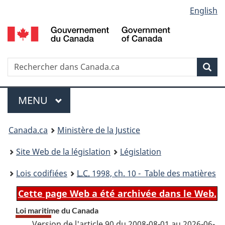
Language
English
Passer
Passer
Passer
au
à
à
selection
contenu
«
la
principal
À
version
propos
HTML
Recherche
R
Rec
de
simplifiée
d
ce
C
Menu
site
MENU
PRINCIPAL
You
Canada.ca
Ministère de la Justice
are
Site Web de la législation
Législation
here:
Lois codifiées
L.C.
1998, ch. 10 - Table des matières
Cette page Web a été archivée dans le Web.
Loi maritime du Canada
Version de l'article 90 du 2008-08-01 au 2026-06-