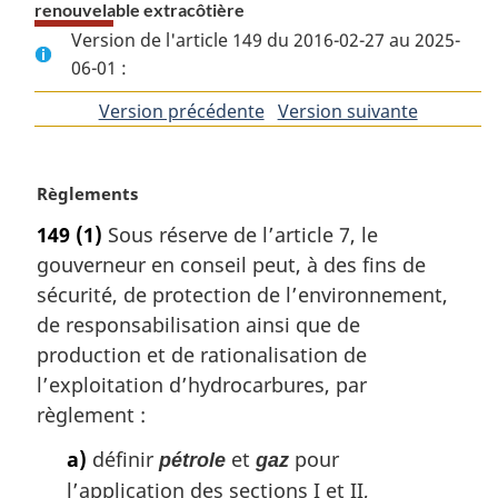
renouvelable extracôtière
Version de l'article 149 du 2016-02-27 au 2025-
06-01 :
Version précédente
de
Version suivante
de
l'article
l'article
N
Règlements
o
149
(1)
Sous réserve de l’article 7, le
t
gouverneur en conseil peut, à des fins de
e
m
sécurité, de protection de l’environnement,
a
de responsabilisation ainsi que de
r
production et de rationalisation de
g
l’exploitation d’hydrocarbures, par
i
règlement :
n
a
a)
définir
et
pour
pétrole
gaz
l
e
l’application des sections I et II,