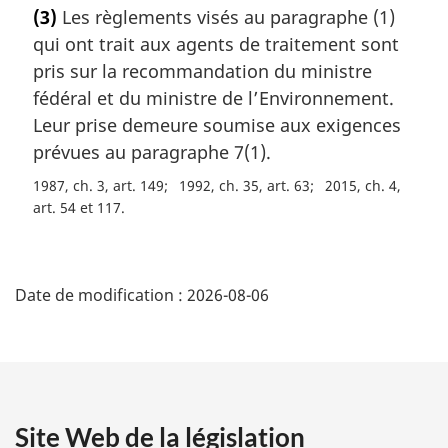
o
(3)
Les règlements visés au paragraphe (1)
t
qui ont trait aux agents de traitement sont
e
m
pris sur la recommandation du ministre
a
fédéral et du ministre de l’Environnement.
r
Leur prise demeure soumise aux exigences
g
prévues au paragraphe 7(1).
i
n
1987, ch. 3, art. 149
1992, ch. 35, art. 63
2015, ch. 4,
a
art. 54 et 117
l
e
D
:
Date de modification :
2026-08-06
é
t
a
Site Web de la législation
i