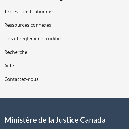
l
Textes constitutionnels
s
Ressources connexes
d
Lois et règlements codifiés
e
Recherche
l
Aide
a
Contactez-nous
p
a
g
Ministère de la Justice Canada
e