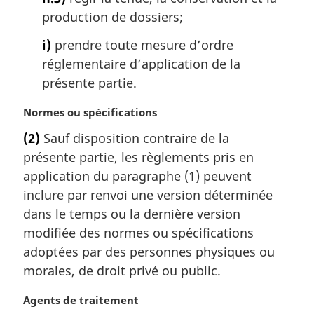
production de dossiers;
i)
prendre toute mesure d’ordre
réglementaire d’application de la
présente partie.
N
Normes ou spécifications
o
(2)
Sauf disposition contraire de la
t
présente partie, les règlements pris en
e
m
application du paragraphe (1) peuvent
a
inclure par renvoi une version déterminée
r
dans le temps ou la dernière version
g
modifiée des normes ou spécifications
i
adoptées par des personnes physiques ou
n
a
morales, de droit privé ou public.
l
e
N
Agents de traitement
: