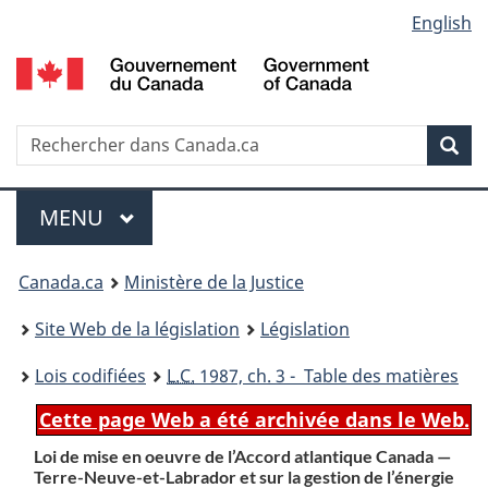
Language
English
Passer
Passer
Passer
au
à
à
selection
contenu
«
la
principal
À
version
propos
HTML
Recherche
R
Rec
de
simplifiée
d
ce
C
Menu
site
MENU
PRINCIPAL
You
Canada.ca
Ministère de la Justice
are
Site Web de la législation
Législation
here:
Lois codifiées
L.C.
1987, ch. 3 - Table des matières
Cette page Web a été archivée dans le Web.
Loi de mise en oeuvre de l’Accord atlantique Canada —
Terre-Neuve-et-Labrador et sur la gestion de l’énergie