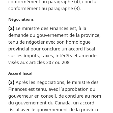
conformément au paragraphe (4), conclu
:
conformément au paragraphe (3).
N
Négociations
o
(2)
Le ministre des Finances est, à la
t
demande du gouvernement de la province,
e
m
tenu de négocier avec son homologue
a
provincial pour conclure un accord fiscal
r
sur les impôts, taxes, intérêts et amendes
g
visés aux articles 207 ou 208.
i
n
N
Accord fiscal
a
o
l
(3)
Après les négociations, le ministre des
t
e
Finances est tenu, avec l’approbation du
e
:
m
gouverneur en conseil, de conclure au nom
a
du gouvernement du Canada, un accord
r
fiscal avec le gouvernement de la province
g