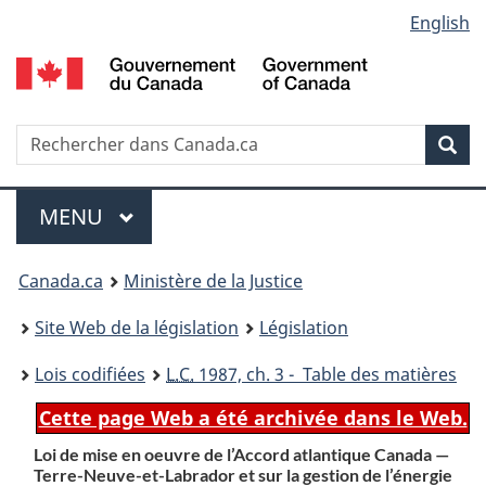
Language
English
Passer
Passer
Passer
au
à
à
selection
contenu
«
la
principal
À
version
propos
HTML
Recherche
R
Rec
de
simplifiée
d
ce
C
Menu
site
MENU
PRINCIPAL
You
Canada.ca
Ministère de la Justice
are
Site Web de la législation
Législation
here:
Lois codifiées
L.C.
1987, ch. 3 - Table des matières
Cette page Web a été archivée dans le Web.
Loi de mise en oeuvre de l’Accord atlantique Canada —
Terre-Neuve-et-Labrador et sur la gestion de l’énergie