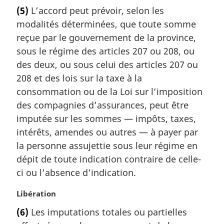
o
a
(5)
L’accord peut prévoir, selon les
t
l
modalités déterminées, que toute somme
e
e
m
reçue par le gouvernement de la province,
:
a
sous le régime des articles 207 ou 208, ou
r
des deux, ou sous celui des articles 207 ou
g
208 et des lois sur la taxe à la
i
consommation ou de la Loi sur l’imposition
n
a
des compagnies d’assurances, peut être
l
imputée sur les sommes — impôts, taxes,
e
intérêts, amendes ou autres — à payer par
:
la personne assujettie sous leur régime en
dépit de toute indication contraire de celle-
ci ou l’absence d’indication.
N
Libération
o
(6)
Les imputations totales ou partielles
t