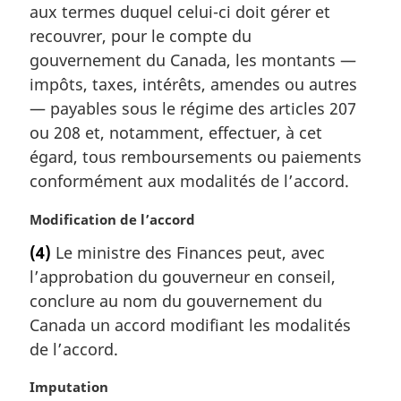
aux termes duquel celui-ci doit gérer et
i
recouvrer, pour le compte du
n
a
gouvernement du Canada, les montants —
l
impôts, taxes, intérêts, amendes ou autres
e
— payables sous le régime des articles 207
:
ou 208 et, notamment, effectuer, à cet
égard, tous remboursements ou paiements
conformément aux modalités de l’accord.
N
Modification de l’accord
o
(4)
Le ministre des Finances peut, avec
t
l’approbation du gouverneur en conseil,
e
m
conclure au nom du gouvernement du
a
Canada un accord modifiant les modalités
r
de l’accord.
g
i
N
Imputation
n