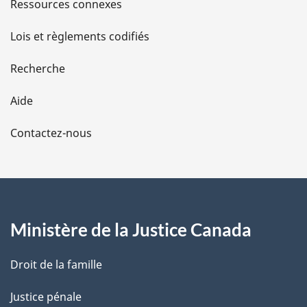
s
Ressources connexes
d
Lois et règlements codifiés
e
Recherche
l
Aide
a
Contactez-nous
p
a
g
Ministère de la Justice Canada
e
Droit de la famille
Justice pénale