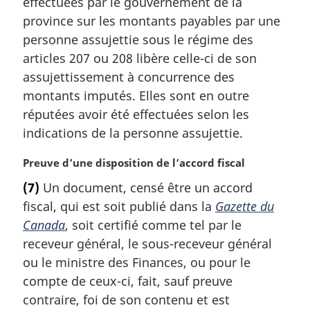
effectuées par le gouvernement de la
e
m
province sur les montants payables par une
a
personne assujettie sous le régime des
r
articles 207 ou 208 libère celle-ci de son
g
assujettissement à concurrence des
i
montants imputés. Elles sont en outre
n
a
réputées avoir été effectuées selon les
l
indications de la personne assujettie.
e
:
N
Preuve d’une disposition de l’accord fiscal
o
(7)
Un document, censé être un accord
t
fiscal, qui est soit publié dans la
Gazette du
e
m
Canada
, soit certifié comme tel par le
a
receveur général, le sous-receveur général
r
ou le ministre des Finances, ou pour le
g
compte de ceux-ci, fait, sauf preuve
i
contraire, foi de son contenu et est
n