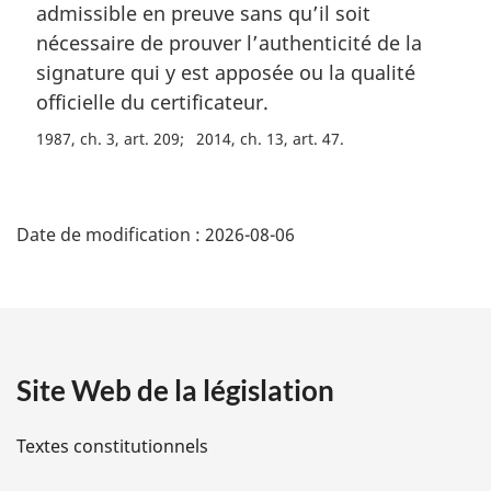
a
admissible en preuve sans qu’il soit
l
nécessaire de prouver l’authenticité de la
e
signature qui y est apposée ou la qualité
:
officielle du certificateur.
1987, ch. 3, art. 209
2014, ch. 13, art. 47
D
Date de modification :
2026-08-06
é
t
a
Site Web de la législation
i
l
Textes constitutionnels