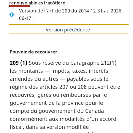
renouvelable extracôtière
Version de l'article 209 du 2014-12-31 au 2026-
06-17 :
Version précédente
de
l'article
N
Pouvoir de recouvrer
o
209
(1)
Sous réserve du paragraphe 212(1),
t
les montants — impôts, taxes, intérêts,
e
m
amendes ou autres — payables sous le
a
régime des articles 207 ou 208 peuvent être
r
recouvrés, gérés ou remboursés par le
g
gouvernement de la province pour le
i
compte du gouvernement du Canada
n
a
conformément aux modalités d’un accord
l
fiscal, dans sa version modifiée
e