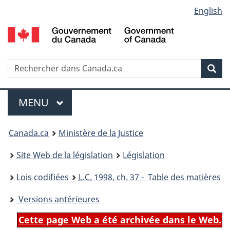
Language
English
Passer
Passer
Passer
au
à
à
selection
contenu
«
la
principal
À
version
propos
HTML
Recherche
R
Rec
de
simplifiée
d
ce
C
Menu
site
MENU
PRINCIPAL
You
Canada.ca
Ministère de la Justice
are
Site Web de la législation
Législation
here:
Lois codifiées
L.C.
1998, ch. 37 - Table des matières
Versions antérieures
Cette page Web a été archivée dans le Web.