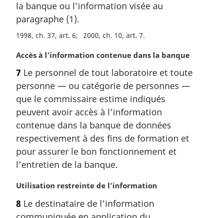
la banque ou l’information visée au
g
paragraphe (1).
i
n
1998, ch. 37, art. 6
2000, ch. 10, art. 7
a
l
N
Accès à l’information contenue dans la banque
e
o
7
Le personnel de tout laboratoire et toute
:
t
personne — ou catégorie de personnes —
e
m
que le commissaire estime indiqués
a
peuvent avoir accès à l’information
r
contenue dans la banque de données
g
respectivement à des fins de formation et
i
pour assurer le bon fonctionnement et
n
a
l’entretien de la banque.
l
e
N
Utilisation restreinte de l’information
:
o
8
Le destinataire de l’information
t
communiquée en application du
e