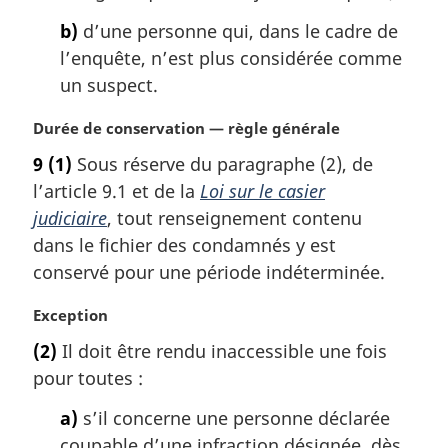
:
b)
d’une personne qui, dans le cadre de
l’enquête, n’est plus considérée comme
un suspect.
N
Durée de conservation — règle générale
o
9
(1)
Sous réserve du paragraphe (2), de
t
l’article 9.1 et de la
Loi sur le casier
e
m
judiciaire
, tout renseignement contenu
a
dans le fichier des condamnés y est
r
conservé pour une période indéterminée.
g
i
N
Exception
n
o
a
(2)
Il doit être rendu inaccessible une fois
t
l
pour toutes :
e
e
m
:
a)
s’il concerne une personne déclarée
a
coupable d’une infraction désignée, dès
r