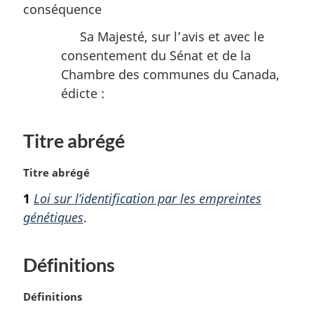
conséquence
Sa Majesté, sur l’avis et avec le
consentement du Sénat et de la
Chambre des communes du Canada,
édicte :
Titre abrégé
N
Titre abrégé
o
1
Loi sur l’identification par les empreintes
t
génétiques
.
e
m
a
Définitions
r
g
i
N
Définitions
n
o