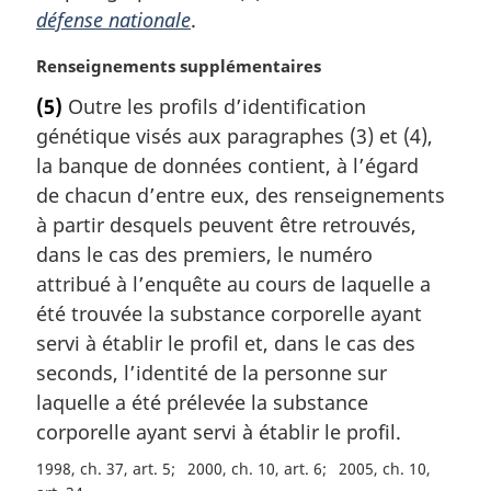
défense nationale
.
i
n
N
Renseignements supplémentaires
a
o
l
(5)
Outre les profils d’identification
t
e
génétique visés aux paragraphes (3) et (4),
e
:
m
la banque de données contient, à l’égard
a
de chacun d’entre eux, des renseignements
r
à partir desquels peuvent être retrouvés,
g
dans le cas des premiers, le numéro
i
attribué à l’enquête au cours de laquelle a
n
a
été trouvée la substance corporelle ayant
l
servi à établir le profil et, dans le cas des
e
seconds, l’identité de la personne sur
:
laquelle a été prélevée la substance
corporelle ayant servi à établir le profil.
1998, ch. 37, art. 5
2000, ch. 10, art. 6
2005, ch. 10,