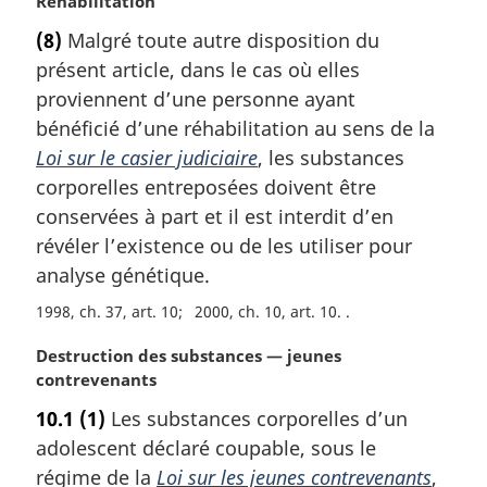
N
Réhabilitation
o
(8)
Malgré toute autre disposition du
t
présent article, dans le cas où elles
e
m
proviennent d’une personne ayant
a
bénéficié d’une réhabilitation au sens de la
r
Loi sur le casier judiciaire
, les substances
g
corporelles entreposées doivent être
i
conservées à part et il est interdit d’en
n
a
révéler l’existence ou de les utiliser pour
l
analyse génétique.
e
:
1998, ch. 37, art. 10
2000, ch. 10, art. 10.
N
Destruction des substances — jeunes
o
contrevenants
t
10.1
(1)
Les substances corporelles d’un
e
adolescent déclaré coupable, sous le
m
a
régime de la
Loi sur les jeunes contrevenants
,