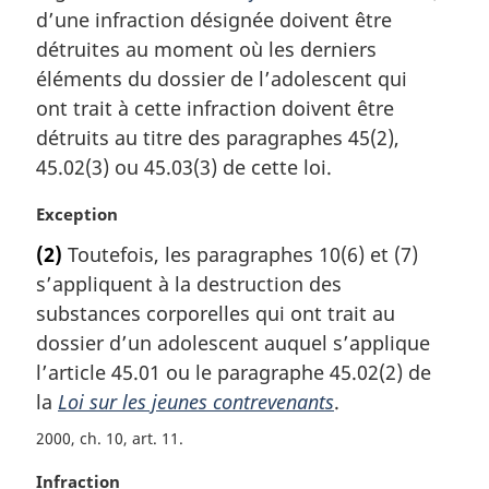
r
d’une infraction désignée doivent être
g
détruites au moment où les derniers
i
éléments du dossier de l’adolescent qui
n
ont trait à cette infraction doivent être
a
l
détruits au titre des paragraphes 45(2),
e
45.02(3) ou 45.03(3) de cette loi.
:
N
Exception
o
(2)
Toutefois, les paragraphes 10(6) et (7)
t
s’appliquent à la destruction des
e
m
substances corporelles qui ont trait au
a
dossier d’un adolescent auquel s’applique
r
l’article 45.01 ou le paragraphe 45.02(2) de
g
la
Loi sur les jeunes contrevenants
.
i
n
2000, ch. 10, art. 11
a
l
N
Infraction