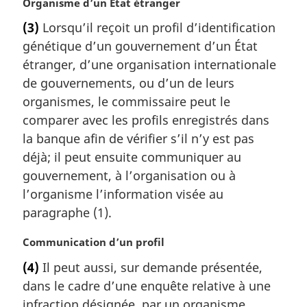
N
Organisme d’un État étranger
l
o
e
(3)
Lorsqu’il reçoit un profil d’identification
t
:
génétique d’un gouvernement d’un État
e
m
étranger, d’une organisation internationale
a
de gouvernements, ou d’un de leurs
r
organismes, le commissaire peut le
g
comparer avec les profils enregistrés dans
i
la banque afin de vérifier s’il n’y est pas
n
a
déjà; il peut ensuite communiquer au
l
gouvernement, à l’organisation ou à
e
l’organisme l’information visée au
:
paragraphe (1).
N
Communication d’un profil
o
(4)
Il peut aussi, sur demande présentée,
t
dans le cadre d’une enquête relative à une
e
m
infraction désignée, par un organisme