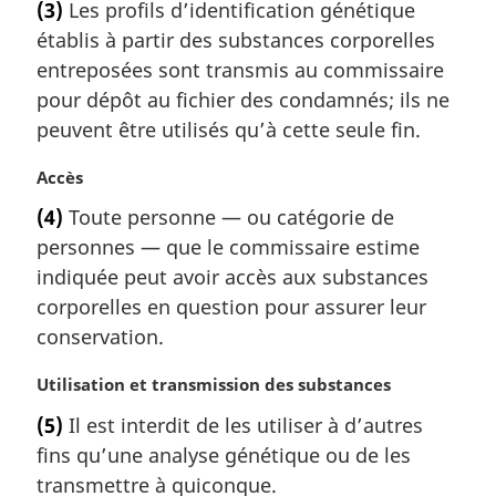
(3)
Les profils d’identification génétique
t
établis à partir des substances corporelles
e
m
entreposées sont transmis au commissaire
a
pour dépôt au fichier des condamnés; ils ne
r
peuvent être utilisés qu’à cette seule fin.
g
i
N
Accès
n
o
a
(4)
Toute personne — ou catégorie de
t
l
personnes — que le commissaire estime
e
e
m
indiquée peut avoir accès aux substances
:
a
corporelles en question pour assurer leur
r
conservation.
g
i
N
Utilisation et transmission des substances
n
o
a
(5)
Il est interdit de les utiliser à d’autres
t
l
fins qu’une analyse génétique ou de les
e
e
m
transmettre à quiconque.
: