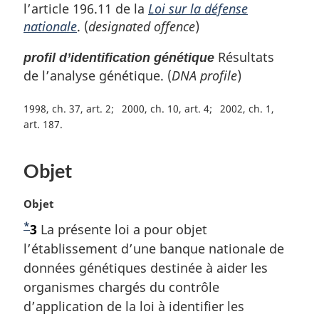
l’article 196.11 de la
Loi sur la défense
nationale
. (
designated offence
)
Résultats
profil d’identification génétique
de l’analyse génétique. (
DNA profile
)
1998, ch. 37, art. 2
2000, ch. 10, art. 4
2002, ch. 1,
art. 187
Objet
N
Objet
o
*
N
3
La présente loi a pour objet
t
o
l’établissement d’une banque nationale de
e
m
t
données génétiques destinée à aider les
a
e
organismes chargés du contrôle
r
d
d’application de la loi à identifier les
g