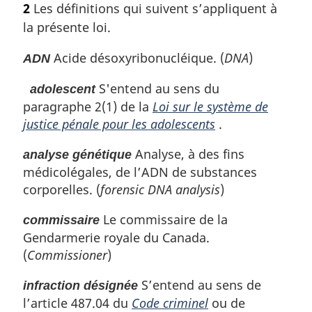
2
Les définitions qui suivent s’appliquent à
a
t
la présente loi.
l
e
e
m
Acide désoxyribonucléique. (
DNA
)
ADN
:
a
r
S'entend au sens du
adolescent
g
paragraphe 2(1) de la
Loi sur le système de
i
n
justice pénale pour les adolescents
.
a
l
Analyse, à des fins
analyse génétique
e
médicolégales, de l’ADN de substances
:
corporelles. (
forensic DNA analysis
)
Le commissaire de la
commissaire
Gendarmerie royale du Canada.
(
Commissioner
)
S’entend au sens de
infraction désignée
l’article 487.04 du
Code criminel
ou de