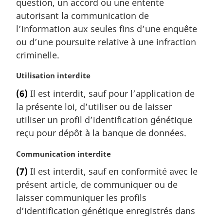
question, un accord ou une entente
l
autorisant la communication de
e
l’information aux seules fins d’une enquête
:
ou d’une poursuite relative à une infraction
criminelle.
N
Utilisation interdite
o
(6)
Il est interdit, sauf pour l’application de
t
la présente loi, d’utiliser ou de laisser
e
m
utiliser un profil d’identification génétique
a
reçu pour dépôt à la banque de données.
r
g
N
Communication interdite
i
o
(7)
Il est interdit, sauf en conformité avec le
n
t
a
présent article, de communiquer ou de
e
l
m
laisser communiquer les profils
e
a
d’identification génétique enregistrés dans
:
r