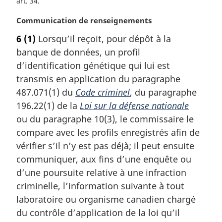
art. 34
N
Communication de renseignements
o
6
(1)
Lorsqu’il reçoit, pour dépôt à la
t
banque de données, un profil
e
m
d’identification génétique qui lui est
a
transmis en application du paragraphe
r
487.071(1) du
Code criminel
, du paragraphe
g
196.22(1) de la
Loi sur la défense nationale
i
ou du paragraphe 10(3), le commissaire le
n
a
compare avec les profils enregistrés afin de
l
vérifier s’il n’y est pas déjà; il peut ensuite
e
communiquer, aux fins d’une enquête ou
:
d’une poursuite relative à une infraction
criminelle, l’information suivante à tout
laboratoire ou organisme canadien chargé
du contrôle d’application de la loi qu’il