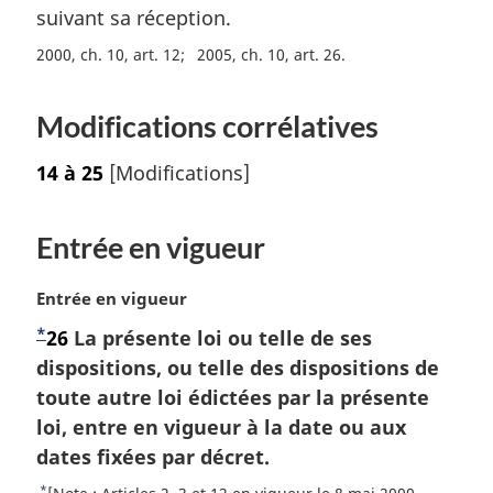
a
o
suivant sa réception.
r
t
2000, ch. 10, art. 12
2005, ch. 10, art. 26
g
e
i
d
n
e
Modifications corrélatives
a
b
l
a
14 à 25
[Modifications]
e
s
:
d
e
Entrée en vigueur
p
a
N
Entrée en vigueur
g
o
e
*
N
26
La présente loi ou telle de ses
t
o
dispositions, ou telle des dispositions de
e
m
t
toute autre loi édictées par la présente
a
e
loi, entre en vigueur à la date ou aux
r
d
dates fixées par décret.
g
e
i
*