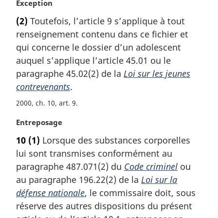
N
Exception
o
(2)
Toutefois, l’article 9 s’applique à tout
t
renseignement contenu dans ce fichier et
e
m
qui concerne le dossier d’un adolescent
a
auquel s’applique l’article 45.01 ou le
r
paragraphe 45.02(2) de la
Loi sur les jeunes
g
contrevenants
.
i
n
2000, ch. 10, art. 9
a
l
N
Entreposage
e
o
10
(1)
Lorsque des substances corporelles
:
t
lui sont transmises conformément au
e
m
paragraphe 487.071(2) du
Code criminel
ou
a
au paragraphe 196.22(2) de la
Loi sur la
r
défense nationale
, le commissaire doit, sous
g
réserve des autres dispositions du présent
i