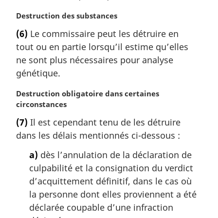
a
r
N
Destruction des substances
g
o
(6)
Le commissaire peut les détruire en
i
t
tout ou en partie lorsqu’il estime qu’elles
n
e
a
m
ne sont plus nécessaires pour analyse
l
a
génétique.
e
r
:
g
N
Destruction obligatoire dans certaines
i
o
circonstances
n
t
(7)
Il est cependant tenu de les détruire
a
e
l
dans les délais mentionnés ci-dessous :
m
e
a
a)
dès l’annulation de la déclaration de
:
r
culpabilité et la consignation du verdict
g
i
d’acquittement définitif, dans le cas où
n
la personne dont elles proviennent a été
a
déclarée coupable d’une infraction
l