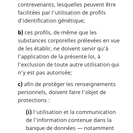
c
n
contrevenants, lesquelles peuvent être
e
a
facilitées par l’utilisation de profils
d
l
d’identification génétique;
e
e
l
:
b)
ces profils, de même que les
a
n
substances corporelles prélevées en vue
o
de les établir, ne doivent servir qu’à
t
l’application de la présente loi, à
e
l’exclusion de toute autre utilisation qui
d
n’y est pas autorisée;
e
b
c)
afin de protéger les renseignements
a
personnels, doivent faire l’objet de
s
d
protections :
e
(i)
l’utilisation et la communication
p
a
de l’information contenue dans la
g
banque de données — notamment
e