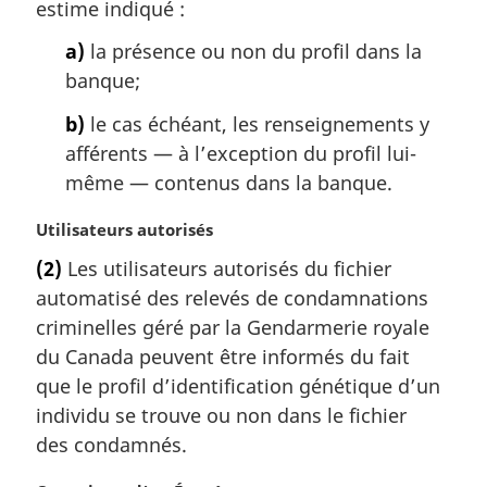
estime indiqué :
a)
la présence ou non du profil dans la
banque;
b)
le cas échéant, les renseignements y
afférents — à l’exception du profil lui-
même — contenus dans la banque.
N
Utilisateurs autorisés
o
(2)
Les utilisateurs autorisés du fichier
t
automatisé des relevés de condamnations
e
m
criminelles géré par la Gendarmerie royale
a
du Canada peuvent être informés du fait
r
que le profil d’identification génétique d’un
g
individu se trouve ou non dans le fichier
i
des condamnés.
n
a