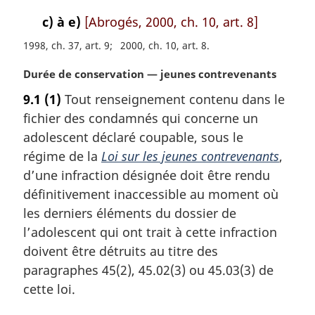
c) à e)
[Abrogés, 2000, ch. 10, art. 8]
1998, ch. 37, art. 9
2000, ch. 10, art. 8
N
Durée de conservation — jeunes contrevenants
o
9.1
(1)
Tout renseignement contenu dans le
t
fichier des condamnés qui concerne un
e
m
adolescent déclaré coupable, sous le
a
régime de la
Loi sur les jeunes contrevenants
,
r
d’une infraction désignée doit être rendu
g
définitivement inaccessible au moment où
i
les derniers éléments du dossier de
n
a
l’adolescent qui ont trait à cette infraction
l
doivent être détruits au titre des
e
paragraphes 45(2), 45.02(3) ou 45.03(3) de
:
cette loi.