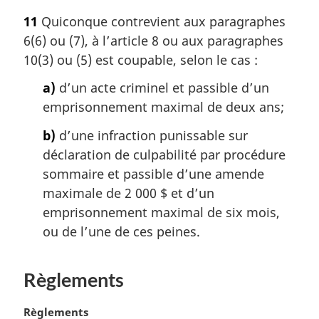
e
o
11
Quiconque contrevient aux paragraphes
:
t
6(6) ou (7), à l’article 8 ou aux paragraphes
e
m
10(3) ou (5) est coupable, selon le cas :
a
a)
d’un acte criminel et passible d’un
r
g
emprisonnement maximal de deux ans;
i
b)
d’une infraction punissable sur
n
a
déclaration de culpabilité par procédure
l
sommaire et passible d’une amende
e
maximale de 2 000 $ et d’un
:
emprisonnement maximal de six mois,
ou de l’une de ces peines.
Règlements
N
Règlements