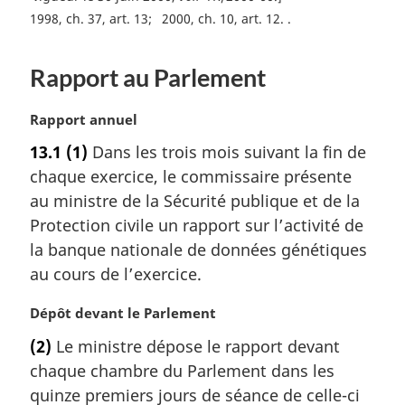
e
o
1998, ch. 37, art. 13
2000, ch. 10, art. 12.
d
:
u
e
r
p
Rapport au Parlement
à
a
l
a
N
Rapport annuel
g
r
o
e
13.1
(1)
Dans les trois mois suivant la fin de
é
t
chaque exercice, le commissaire présente
f
e
é
m
au ministre de la Sécurité publique et de la
r
a
Protection civile un rapport sur l’activité de
e
r
la banque nationale de données génétiques
n
g
au cours de l’exercice.
c
i
e
n
N
Dépôt devant le Parlement
d
a
o
e
l
(2)
Le ministre dépose le rapport devant
t
l
e
chaque chambre du Parlement dans les
e
a
:
m
quinze premiers jours de séance de celle-ci
n