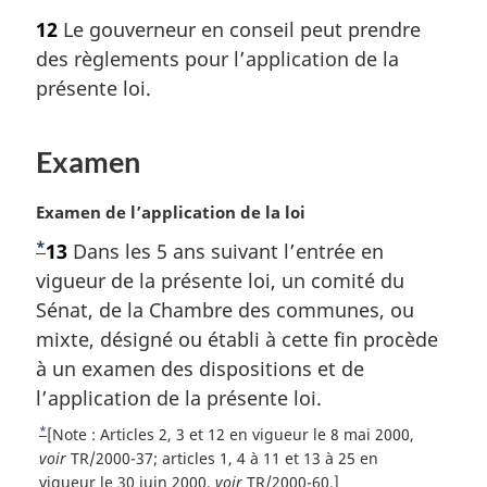
o
12
Le gouverneur en conseil peut prendre
t
des règlements pour l’application de la
e
m
présente loi.
a
r
Examen
g
i
n
N
Examen de l’application de la loi
a
o
*
N
13
Dans les 5 ans suivant l’entrée en
l
t
e
o
vigueur de la présente loi, un comité du
e
:
m
t
Sénat, de la Chambre des communes, ou
a
e
mixte, désigné ou établi à cette fin procède
r
d
à un examen des dispositions et de
g
e
l’application de la présente loi.
i
b
n
*
R
[Note : Articles 2, 3 et 12 en vigueur le 8 mai 2000,
a
a
e
voir
TR/2000-37; articles 1, 4 à 11 et 13 à 25 en
l
t
vigueur le 30 juin 2000,
voir
TR/2000-60.]
s