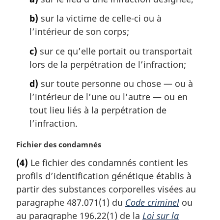
g
b)
sur la victime de celle-ci ou à
i
l’intérieur de son corps;
n
a
c)
sur ce qu’elle portait ou transportait
l
lors de la perpétration de l’infraction;
e
:
d)
sur toute personne ou chose — ou à
l’intérieur de l’une ou l’autre — ou en
tout lieu liés à la perpétration de
l’infraction.
N
Fichier des condamnés
o
(4)
Le fichier des condamnés contient les
t
profils d’identification génétique établis à
e
m
partir des substances corporelles visées au
a
paragraphe 487.071(1) du
Code criminel
ou
r
au paragraphe 196.22(1) de la
Loi sur la
g