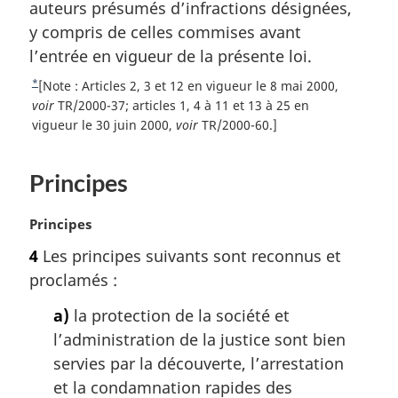
e
auteurs présumés d’infractions désignées,
i
b
y compris de celles commises avant
n
a
a
l’entrée en vigueur de la présente loi.
l
s
*
R
[Note : Articles 2, 3 et 12 en vigueur le 8 mai 2000,
e
d
e
voir
TR/2000-37; articles 1, 4 à 11 et 13 à 25 en
:
t
vigueur le 30 juin 2000,
voir
TR/2000-60.]
e
o
p
u
a
Principes
r
g
à
e
l
N
Principes
a
o
4
Les principes suivants sont reconnus et
r
t
proclamés :
é
e
f
m
a)
la protection de la société et
é
a
l’administration de la justice sont bien
r
r
e
g
servies par la découverte, l’arrestation
n
i
et la condamnation rapides des