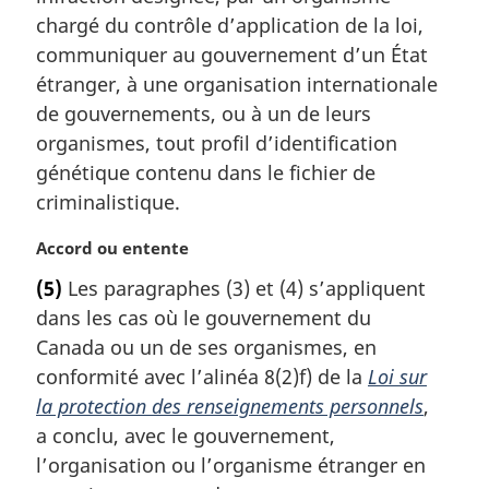
a
chargé du contrôle d’application de la loi,
r
communiquer au gouvernement d’un État
g
étranger, à une organisation internationale
i
de gouvernements, ou à un de leurs
n
a
organismes, tout profil d’identification
l
génétique contenu dans le fichier de
e
criminalistique.
:
N
Accord ou entente
o
(5)
Les paragraphes (3) et (4) s’appliquent
t
dans les cas où le gouvernement du
e
m
Canada ou un de ses organismes, en
a
conformité avec l’alinéa 8(2)f) de la
Loi sur
r
la protection des renseignements personnels
,
g
a conclu, avec le gouvernement,
i
l’organisation ou l’organisme étranger en
n
a