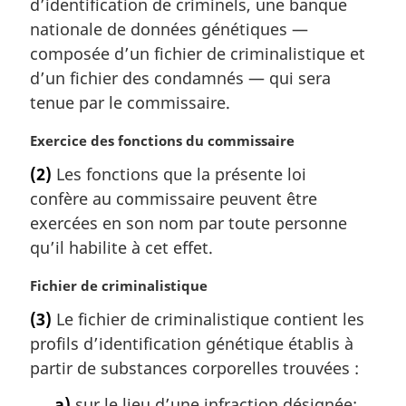
m
d’identification de criminels, une banque
a
nationale de données génétiques —
r
composée d’un fichier de criminalistique et
g
d’un fichier des condamnés — qui sera
i
tenue par le commissaire.
n
a
N
Exercice des fonctions du commissaire
l
o
e
(2)
Les fonctions que la présente loi
t
:
confère au commissaire peuvent être
e
m
exercées en son nom par toute personne
a
qu’il habilite à cet effet.
r
g
N
Fichier de criminalistique
i
o
(3)
Le fichier de criminalistique contient les
n
t
a
profils d’identification génétique établis à
e
l
m
partir de substances corporelles trouvées :
e
a
:
a)
sur le lieu d’une infraction désignée;
r