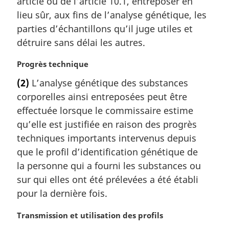
article ou de l’article 10.1, entreposer en
n
a
lieu sûr, aux fins de l’analyse génétique, les
l
parties d’échantillons qu’il juge utiles et
e
détruire sans délai les autres.
:
N
Progrès technique
o
(2)
L’analyse génétique des substances
t
corporelles ainsi entreposées peut être
e
m
effectuée lorsque le commissaire estime
a
qu’elle est justifiée en raison des progrès
r
techniques importants intervenus depuis
g
que le profil d’identification génétique de
i
la personne qui a fourni les substances ou
n
a
sur qui elles ont été prélevées a été établi
l
pour la dernière fois.
e
:
N
Transmission et utilisation des profils
o