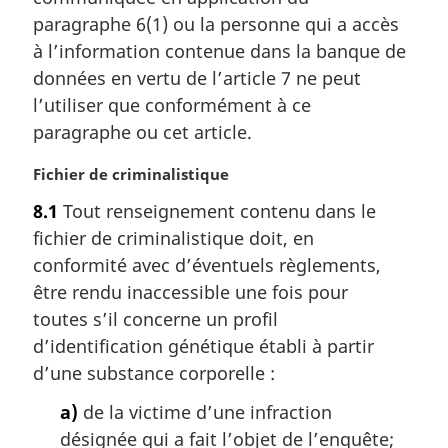
m
paragraphe 6(1) ou la personne qui a accès
a
à l’information contenue dans la banque de
r
données en vertu de l’article 7 ne peut
g
l’utiliser que conformément à ce
i
paragraphe ou cet article.
n
a
N
Fichier de criminalistique
l
o
e
8.1
Tout renseignement contenu dans le
t
:
fichier de criminalistique doit, en
e
m
conformité avec d’éventuels règlements,
a
être rendu inaccessible une fois pour
r
toutes s’il concerne un profil
g
d’identification génétique établi à partir
i
d’une substance corporelle :
n
a
a)
de la victime d’une infraction
l
désignée qui a fait l’objet de l’enquête;
e