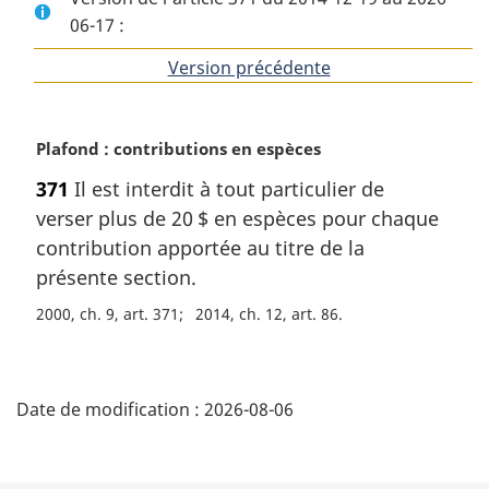
06-17 :
Version précédente
de
l'article
N
Plafond : contributions en espèces
o
371
Il est interdit à tout particulier de
t
verser plus de 20 $ en espèces pour chaque
e
m
contribution apportée au titre de la
a
présente section.
r
2000, ch. 9, art. 371
2014, ch. 12, art. 86
g
i
n
D
a
Date de modification :
2026-08-06
l
é
e
:
t