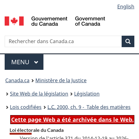
Language
English
Passer
Passer
Passer
au
à
à
selection
contenu
«
la
principal
À
version
propos
HTML
Recherche
R
Rec
de
simplifiée
d
ce
C
Menu
site
MENU
PRINCIPAL
You
Canada.ca
Ministère de la Justice
are
Site Web de la législation
Législation
here:
Lois codifiées
L.C.
2000, ch. 9 - Table des matières
Cette page Web a été archivée dans le Web.
Loi électorale du Canada
Version de l'article 371 du 2014-12-19 au 2026-