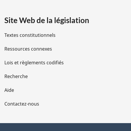
a
Site Web de la législation
i
l
Textes constitutionnels
s
Ressources connexes
d
Lois et règlements codifiés
e
Recherche
l
Aide
a
Contactez-nous
p
a