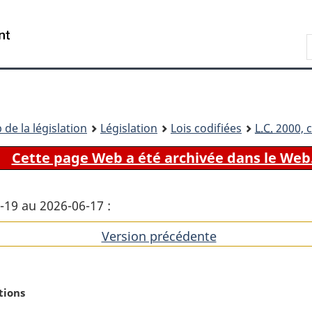
Passer
Passer
Passer
au
à
à
Recherche
contenu
«
la
principal
À
version
propos
HTML
de
simplifiée
ce
 de la législation
Législation
Lois codifiées
L.C.
2000, c
site
Cette page Web a été archivée dans le Web
6-19 au 2026-06-17 :
Version précédente
de
l'article
tions