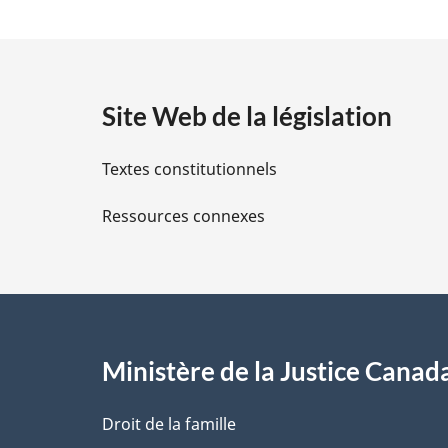
:
t
a
Site Web de la législation
i
Textes constitutionnels
l
Ressources connexes
s
d
e
l
Ministère de la Justice Canad
a
Droit de la famille