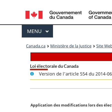
Language
selection
Menu
MENU
PRINCIPAL
You
Canada.ca
Ministère de la Justice
Site Web
are
here:
Loi électorale du Canada
Version de l'article 554 du 2014-0
N
Application des modifications lors des élec
o