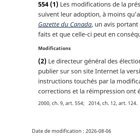
554
(1)
Les modifications de la prés
t
e
suivent leur adoption, à moins qu’av
m
Gazette du Canada
, un avis portant
a
faits et que celle-ci peut en consé
r
g
N
Modifications
i
o
n
(2)
Le directeur général des électi
t
a
e
publier sur son site Internet la ver
l
m
e
instructions touchés par la modific
a
:
corrections et la réimpression ont 
r
g
2000, ch. 9, art. 554
2014, ch. 12, art. 124
i
n
a
D
l
Date de modification :
2026-08-06
e
é