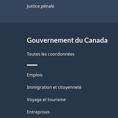
p
Justice pénale
a
g
Gouvernement du Canada
e
Toutes les coordonnées
Thèmes
Emplois
et
Immigration et citoyenneté
sujets
Voyage et tourisme
Entreprises