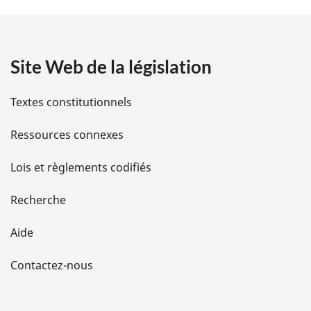
t
a
Site Web de la législation
i
l
Textes constitutionnels
s
Ressources connexes
d
Lois et règlements codifiés
e
Recherche
l
Aide
a
Contactez-nous
p
a