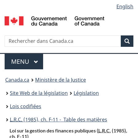
Language
English
Passer
Passer
Passer
au
à
à
selection
contenu
«
la
principal
À
version
propos
HTML
Recherche
R
Rec
de
simplifiée
d
ce
C
Menu
site
MENU
PRINCIPAL
You
Canada.ca
Ministère de la Justice
are
Site Web de la législation
Législation
here:
Lois codifiées
L.R.C.
(1985), ch. F-11 - Table des matières
Loi sur la gestion des finances publiques (
L.R.C.
(1985),
ch. F-11)