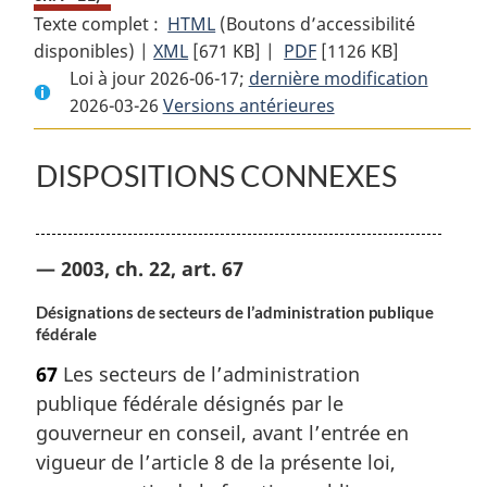
Texte complet :
HTML
Texte
(Boutons d’accessibilité
disponibles) |
XML
Texte
[671 KB]
complet
|
PDF
Texte
[1126 KB]
Loi à jour 2026-06-17;
complet
:
dernière modification
complet
2026-03-26
Versions antérieures
:
Loi
:
Loi
sur
Loi
sur
la
sur
DISPOSITIONS CONNEXES
la
gestion
la
gestion
des
gestion
des
finances
des
— 2003, ch. 22, art. 67
finances
publiques
finances
publiques
publiques
Désignations de secteurs de l’administration publique
fédérale
67
Les secteurs de l’administration
publique fédérale désignés par le
gouverneur en conseil, avant l’entrée en
vigueur de l’article 8 de la présente loi,