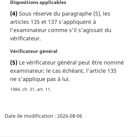
e
N
Dispositions applicables
:
o
(4)
Sous réserve du paragraphe (5), les
t
articles 135 et 137 s’appliquent à
e
m
l’examinateur comme s’il s’agissait du
a
vérificateur.
r
g
N
Vérificateur général
i
o
(5)
Le vérificateur général peut être nommé
n
t
a
examinateur; le cas échéant, l’article 135
e
l
m
ne s’applique pas à lui.
e
a
1984, ch. 31, art. 11
:
r
g
i
D
n
Date de modification :
2026-08-06
a
é
l
t
e