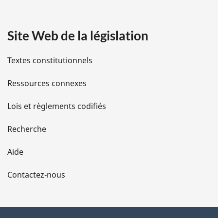
:
a
Site Web de la législation
i
l
Textes constitutionnels
s
Ressources connexes
d
Lois et règlements codifiés
e
Recherche
l
Aide
a
Contactez-nous
p
a