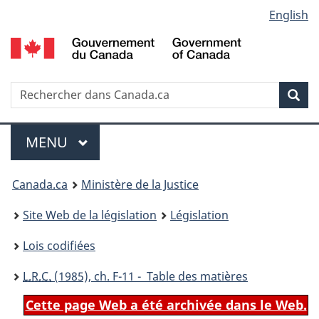
Language
English
Passer
Passer
Passer
au
à
à
selection
contenu
«
la
principal
À
version
propos
HTML
Recherche
R
Rec
de
simplifiée
d
ce
C
Menu
site
MENU
PRINCIPAL
You
Canada.ca
Ministère de la Justice
are
Site Web de la législation
Législation
here:
Lois codifiées
L.R.C.
(1985), ch. F-11 - Table des matières
Cette page Web a été archivée dans le Web.