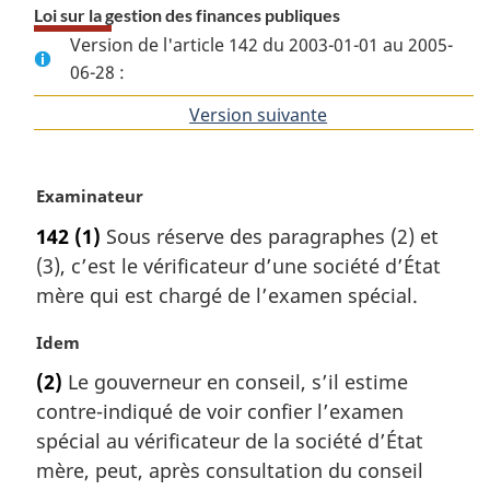
Loi sur la gestion des finances publiques
Version de l'article 142 du 2003-01-01 au 2005-
06-28 :
Version suivante
de
l'article
N
Examinateur
o
142
(1)
Sous réserve des paragraphes (2) et
t
(3), c’est le vérificateur d’une société d’État
e
m
mère qui est chargé de l’examen spécial.
a
r
N
Idem
g
o
(2)
Le gouverneur en conseil, s’il estime
i
t
contre-indiqué de voir confier l’examen
n
e
a
m
spécial au vérificateur de la société d’État
l
a
mère, peut, après consultation du conseil
e
r