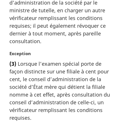
d’administration de la société par le
:
g
ministre de tutelle, en charger un autre
i
vérificateur remplissant les conditions
n
a
requises; il peut également révoquer ce
l
dernier à tout moment, après pareille
e
consultation.
:
N
Exception
o
(3)
Lorsque l’examen spécial porte de
t
façon distincte sur une filiale à cent pour
e
m
cent, le conseil d’administration de la
a
société d’État mère qui détient la filiale
r
nomme à cet effet, après consultation du
g
conseil d’administration de celle-ci, un
i
vérificateur remplissant les conditions
n
a
requises.
l