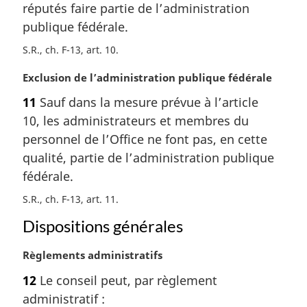
réputés faire partie de l’administration
n
publique fédérale.
a
l
S.R., ch. F-13, art. 10
e
:
N
Exclusion de l’administration publique fédérale
o
11
Sauf dans la mesure prévue à l’article
t
10, les administrateurs et membres du
e
m
personnel de l’Office ne font pas, en cette
a
qualité, partie de l’administration publique
r
fédérale.
g
i
S.R., ch. F-13, art. 11
n
Dispositions générales
a
l
N
Règlements administratifs
e
o
:
12
Le conseil peut, par règlement
t
administratif :
e