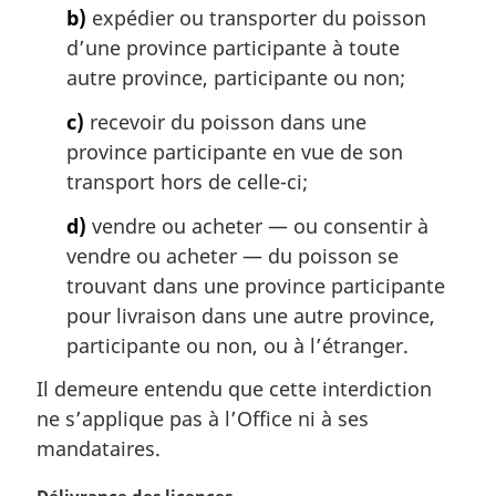
g
b)
expédier ou transporter du poisson
i
d’une province participante à toute
n
a
autre province, participante ou non;
l
c)
recevoir du poisson dans une
e
:
province participante en vue de son
transport hors de celle-ci;
d)
vendre ou acheter — ou consentir à
vendre ou acheter — du poisson se
trouvant dans une province participante
pour livraison dans une autre province,
participante ou non, ou à l’étranger.
Il demeure entendu que cette interdiction
ne s’applique pas à l’Office ni à ses
mandataires.
N
Délivrance des licences