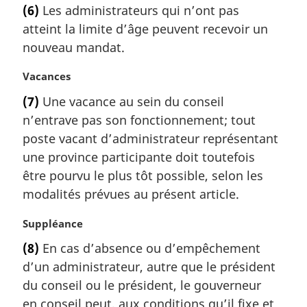
o
r
(6)
Les administrateurs qui n’ont pas
t
g
atteint la limite d’âge peuvent recevoir un
e
i
m
nouveau mandat.
n
a
a
r
N
Vacances
l
g
o
e
(7)
Une vacance au sein du conseil
i
t
:
n’entrave pas son fonctionnement; tout
n
e
a
m
poste vacant d’administrateur représentant
l
a
une province participante doit toutefois
e
r
être pourvu le plus tôt possible, selon les
:
g
modalités prévues au présent article.
i
n
N
Suppléance
a
o
l
(8)
En cas d’absence ou d’empêchement
t
e
d’un administrateur, autre que le président
e
:
m
du conseil ou le président, le gouverneur
a
en conseil peut, aux conditions qu’il fixe et