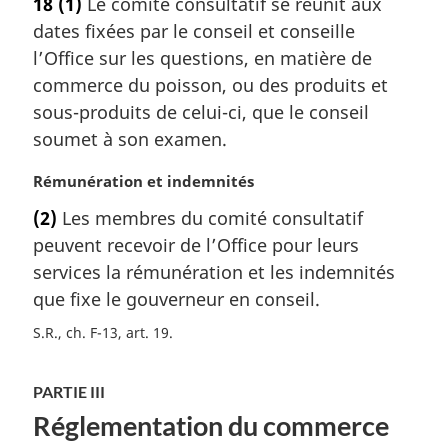
18
(1)
Le comité consultatif se réunit aux
i
t
n
dates fixées par le conseil et conseille
e
a
m
l’Office sur les questions, en matière de
l
a
commerce du poisson, ou des produits et
e
r
sous-produits de celui-ci, que le conseil
:
g
soumet à son examen.
i
n
N
Rémunération et indemnités
a
o
l
(2)
Les membres du comité consultatif
t
e
peuvent recevoir de l’Office pour leurs
e
:
m
services la rémunération et les indemnités
a
que fixe le gouverneur en conseil.
r
S.R., ch. F-13, art. 19
g
i
n
PARTIE III
a
Réglementation du commerce
l
e