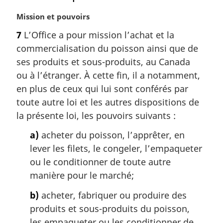
l
N
Mission et pouvoirs
e
o
:
7
L’Office a pour mission l’achat et la
t
commercialisation du poisson ainsi que de
e
m
ses produits et sous-produits, au Canada
a
ou à l’étranger. À cette fin, il a notamment,
r
en plus de ceux qui lui sont conférés par
g
toute autre loi et les autres dispositions de
i
la présente loi, les pouvoirs suivants :
n
a
a)
acheter du poisson, l’apprêter, en
l
lever les filets, le congeler, l’empaqueter
e
:
ou le conditionner de toute autre
manière pour le marché;
b)
acheter, fabriquer ou produire des
produits et sous-produits du poisson,
les empaqueter ou les conditionner de