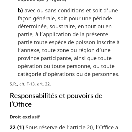
n
a
b)
avec ou sans conditions et soit d’une
l
façon générale, soit pour une période
e
déterminée, soustraire, en tout ou en
:
partie, à l’application de la présente
partie toute espèce de poisson inscrite à
l’annexe, toute zone ou région d’une
province participante, ainsi que toute
opération ou toute personne, ou toute
catégorie d’opérations ou de personnes.
S.R., ch. F-13, art. 22
Responsabilités et pouvoirs de
l’Office
N
Droit exclusif
o
22
(1)
Sous réserve de l’article 20, l’Office a
t