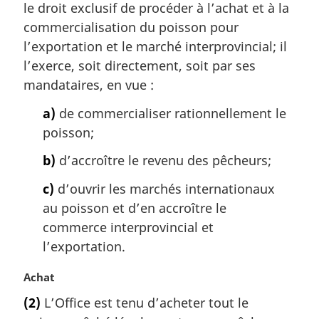
le droit exclusif de procéder à l’achat et à la
e
m
commercialisation du poisson pour
a
l’exportation et le marché interprovincial; il
r
l’exerce, soit directement, soit par ses
g
mandataires, en vue :
i
n
a)
de commercialiser rationnellement le
a
poisson;
l
e
b)
d’accroître le revenu des pêcheurs;
:
c)
d’ouvrir les marchés internationaux
au poisson et d’en accroître le
commerce interprovincial et
l’exportation.
N
Achat
o
(2)
L’Office est tenu d’acheter tout le
t