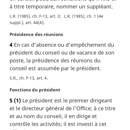
r
à titre temporaire, nommer un suppléant.
g
i
L.R. (1985), ch. F-13, art. 3
L.R. (1985), ch. 1 (4e
n
suppl.), art. 44(A)
a
N
Présidence des réunions
l
o
e
4
En cas d’absence ou d’empêchement du
t
:
président du conseil ou de vacance de son
e
m
poste, la présidence des réunions du
a
conseil est assumée par le président.
r
S.R., ch. F-13, art. 4
g
i
N
Fonctions du président
n
o
a
5
(1)
Le président est le premier dirigeant
t
l
et le directeur général de l’Office; à ce titre
e
e
m
et au nom du conseil, il en dirige et
:
a
contrôle les activités; il est investi à cet
r