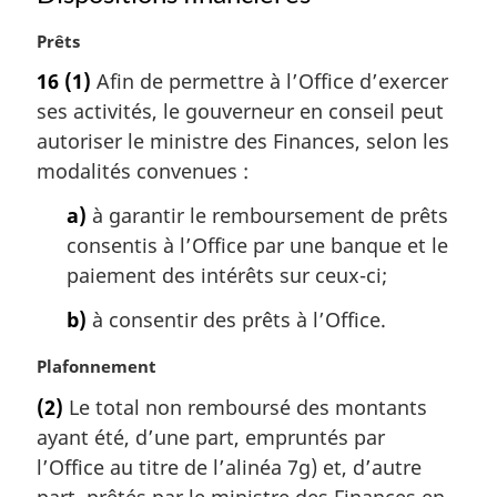
N
Prêts
o
16
(1)
Afin de permettre à l’Office d’exercer
t
ses activités, le gouverneur en conseil peut
e
m
autoriser le ministre des Finances, selon les
a
modalités convenues :
r
g
a)
à garantir le remboursement de prêts
i
consentis à l’Office par une banque et le
n
paiement des intérêts sur ceux-ci;
a
l
b)
à consentir des prêts à l’Office.
e
:
N
Plafonnement
o
(2)
Le total non remboursé des montants
t
ayant été, d’une part, empruntés par
e
m
l’Office au titre de l’alinéa 7g) et, d’autre
a
part, prêtés par le ministre des Finances en