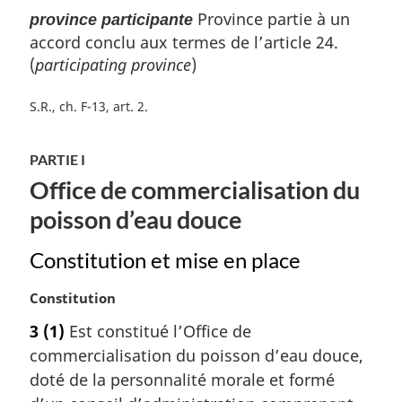
Province partie à un
province participante
accord conclu aux termes de l’article 24.
(
participating province
)
S.R., ch. F-13, art. 2
PARTIE I
Office de commercialisation du
poisson d’eau douce
Constitution et mise en place
N
Constitution
o
3
(1)
Est constitué l’Office de
t
commercialisation du poisson d’eau douce,
e
m
doté de la personnalité morale et formé
a