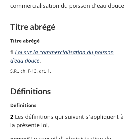
commercialisation du poisson d’eau douce
Titre abrégé
N
Titre abrégé
o
1
Loi sur la commercialisation du poisson
t
d’eau douce
.
e
m
S.R., ch. F-13, art. 1
a
r
g
Définitions
i
n
N
Définitions
a
o
l
2
Les définitions qui suivent s’appliquent à
t
e
la présente loi.
e
:
m
Le conseil d’administration de