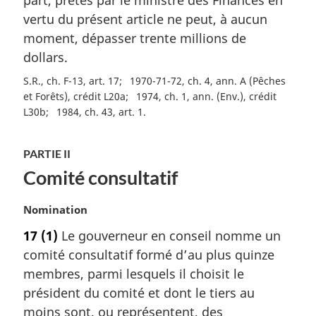
r
vertu du présent article ne peut, à aucun
g
moment, dépasser trente millions de
i
dollars.
n
a
S.R., ch. F-13, art. 17
1970-71-72, ch. 4, ann. A (Pêches
l
et Forêts), crédit L20a
1974, ch. 1, ann. (Env.), crédit
e
L30b
1984, ch. 43, art. 1
:
PARTIE II
Comité consultatif
N
Nomination
o
17
(1)
Le gouverneur en conseil nomme un
t
comité consultatif formé d’au plus quinze
e
m
membres, parmi lesquels il choisit le
a
président du comité et dont le tiers au
r
moins sont, ou représentent, des