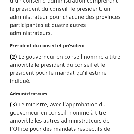
d’un conseil d’administration comprenant
r
le président du conseil, le président, un
g
administrateur pour chacune des provinces
i
participantes et quatre autres
n
a
administrateurs.
l
e
N
Président du conseil et président
:
o
(2)
Le gouverneur en conseil nomme à titre
t
amovible le président du conseil et le
e
m
président pour le mandat qu’il estime
a
indiqué.
r
g
N
Administrateurs
i
o
(3)
Le ministre, avec l’approbation du
n
t
a
gouverneur en conseil, nomme à titre
e
l
m
amovible les autres administrateurs de
e
a
l’Office pour des mandats respectifs de
:
r