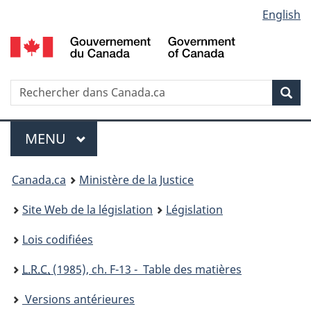
Language
English
Passer
Passer
Passer
au
à
à
selection
contenu
«
la
principal
À
version
propos
HTML
Recherche
R
Rec
de
simplifiée
d
ce
C
Menu
site
MENU
PRINCIPAL
You
Canada.ca
Ministère de la Justice
are
Site Web de la législation
Législation
here:
Lois codifiées
L.R.C.
(1985), ch. F-13 - Table des matières
Versions antérieures