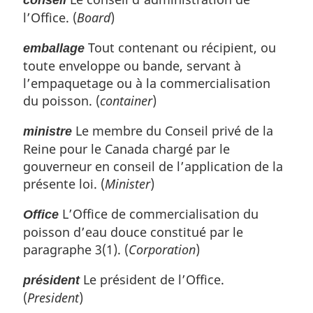
conseil
a
l’Office. (
Board
)
r
g
Tout contenant ou récipient, ou
i
emballage
n
toute enveloppe ou bande, servant à
a
l’empaquetage ou à la commercialisation
l
du poisson. (
container
)
e
:
Le membre du Conseil privé de la
ministre
Reine pour le Canada chargé par le
gouverneur en conseil de l’application de la
présente loi. (
Minister
)
L’Office de commercialisation du
Office
poisson d’eau douce constitué par le
paragraphe 3(1). (
Corporation
)
Le président de l’Office.
président
(
President
)