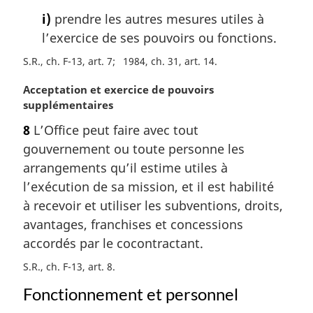
i)
prendre les autres mesures utiles à
l’exercice de ses pouvoirs ou fonctions.
S.R., ch. F-13, art. 7
1984, ch. 31, art. 14
N
Acceptation et exercice de pouvoirs
o
supplémentaires
t
8
L’Office peut faire avec tout
e
gouvernement ou toute personne les
m
a
arrangements qu’il estime utiles à
r
l’exécution de sa mission, et il est habilité
g
à recevoir et utiliser les subventions, droits,
i
avantages, franchises et concessions
n
accordés par le cocontractant.
a
l
S.R., ch. F-13, art. 8
e
:
Fonctionnement et personnel