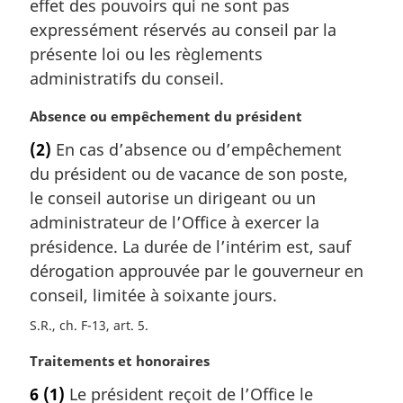
effet des pouvoirs qui ne sont pas
g
expressément réservés au conseil par la
i
présente loi ou les règlements
n
a
administratifs du conseil.
l
e
N
Absence ou empêchement du président
:
o
(2)
En cas d’absence ou d’empêchement
t
du président ou de vacance de son poste,
e
m
le conseil autorise un dirigeant ou un
a
administrateur de l’Office à exercer la
r
présidence. La durée de l’intérim est, sauf
g
dérogation approuvée par le gouverneur en
i
conseil, limitée à soixante jours.
n
a
S.R., ch. F-13, art. 5
l
e
N
Traitements et honoraires
:
o
6
(1)
Le président reçoit de l’Office le
t