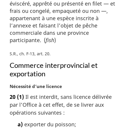
éviscéré, apprêté ou présenté en filet — et
frais ou congelé, empaqueté ou non —,
appartenant à une espèce inscrite à
l’annexe et faisant l’objet de pêche
commerciale dans une province
participante. (
fish
)
S.R., ch. F-13, art. 20
Commerce interprovincial et
exportation
N
Nécessité d’une licence
o
20
(1)
Il est interdit, sans licence délivrée
t
par l’Office à cet effet, de se livrer aux
e
m
opérations suivantes :
a
a)
exporter du poisson;
r