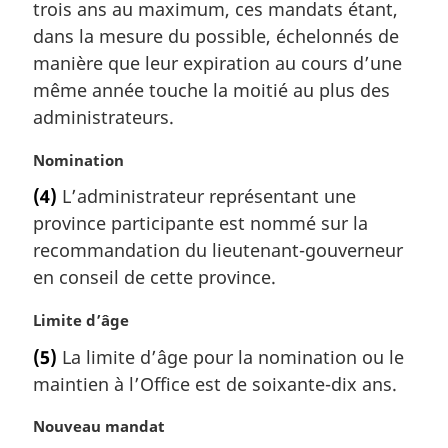
trois ans au maximum, ces mandats étant,
g
dans la mesure du possible, échelonnés de
i
manière que leur expiration au cours d’une
n
a
même année touche la moitié au plus des
l
administrateurs.
e
:
N
Nomination
o
(4)
L’administrateur représentant une
t
province participante est nommé sur la
e
m
recommandation du lieutenant-gouverneur
a
en conseil de cette province.
r
g
N
Limite d’âge
i
o
(5)
La limite d’âge pour la nomination ou le
n
t
a
maintien à l’Office est de soixante-dix ans.
e
l
m
e
N
Nouveau mandat
a
: