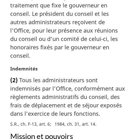
traitement que fixe le gouverneur en
e
m
conseil. Le président du conseil et les
a
autres administrateurs reçoivent de
r
l’Office, pour leur présence aux réunions
g
du conseil ou d’un comité de celui-ci, les
i
honoraires fixés par le gouverneur en
n
a
conseil.
l
e
N
Indemnités
:
o
(2)
Tous les administrateurs sont
t
indemnisés par l’Office, conformément aux
e
m
règlements administratifs du conseil, des
a
frais de déplacement et de séjour exposés
r
dans l’exercice de leurs fonctions.
g
i
S.R., ch. F-13, art. 6
1984, ch. 31, art. 14
n
Mission et pouvoirs
a