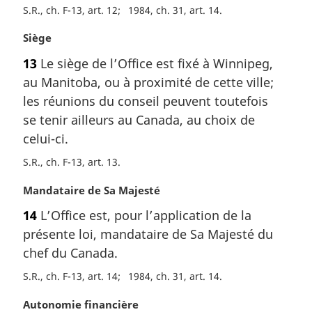
S.R., ch. F-13, art. 12
1984, ch. 31, art. 14
N
Siège
o
13
Le siège de l’Office est fixé à Winnipeg,
t
au Manitoba, ou à proximité de cette ville;
e
m
les réunions du conseil peuvent toutefois
a
se tenir ailleurs au Canada, au choix de
r
celui-ci.
g
i
S.R., ch. F-13, art. 13
n
N
Mandataire de Sa Majesté
a
o
l
14
L’Office est, pour l’application de la
t
e
présente loi, mandataire de Sa Majesté du
e
:
m
chef du Canada.
a
S.R., ch. F-13, art. 14
1984, ch. 31, art. 14
r
g
N
Autonomie financière