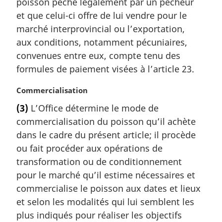
poisson pêché légalement par un pêcheur
e
m
et que celui-ci offre de lui vendre pour le
a
marché interprovincial ou l’exportation,
r
aux conditions, notamment pécuniaires,
g
convenues entre eux, compte tenu des
i
formules de paiement visées à l’article 23.
n
a
N
Commercialisation
l
o
e
(3)
L’Office détermine le mode de
t
:
commercialisation du poisson qu’il achète
e
m
dans le cadre du présent article; il procède
a
ou fait procéder aux opérations de
r
transformation ou de conditionnement
g
pour le marché qu’il estime nécessaires et
i
commercialise le poisson aux dates et lieux
n
a
et selon les modalités qui lui semblent les
l
plus indiqués pour réaliser les objectifs
e