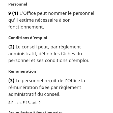
N
Personnel
o
9
(1)
L’Office peut nommer le personnel
t
qu’il estime nécessaire à son
e
m
fonctionnement.
a
r
N
Conditions d’emploi
g
o
(2)
Le conseil peut, par règlement
i
t
administratif, définir les tâches du
n
e
a
m
personnel et ses conditions d’emploi.
l
a
e
r
N
Rémunération
:
g
o
(3)
Le personnel reçoit de l’Office la
i
t
rémunération fixée par règlement
n
e
a
m
administratif du conseil.
l
a
S.R., ch. F-13, art. 9
e
r
:
g
N
Assimilation à fonctionnaire