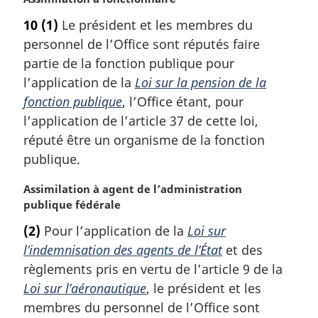
i
o
n
10
(1)
Le président et les membres du
t
a
personnel de l’Office sont réputés faire
e
l
m
partie de la fonction publique pour
e
a
l’application de la
Loi sur la pension de la
:
r
fonction publique
, l’Office étant, pour
g
l’application de l’article 37 de cette loi,
i
réputé être un organisme de la fonction
n
a
publique.
l
e
N
Assimilation à agent de l’administration
:
o
publique fédérale
t
(2)
Pour l’application de la
Loi sur
e
l’indemnisation des agents de l’État
et des
m
a
règlements pris en vertu de l’article 9 de la
r
Loi sur l’aéronautique
, le président et les
g
membres du personnel de l’Office sont
i