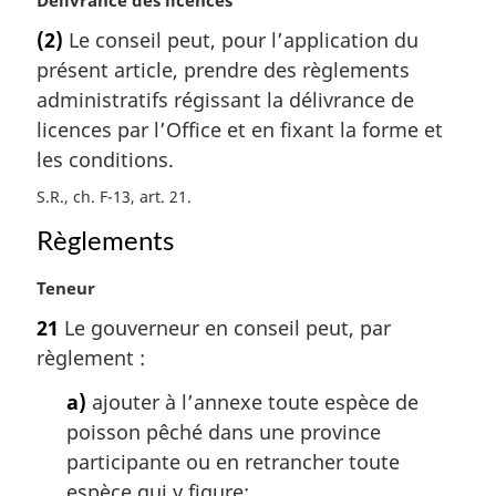
o
(2)
Le conseil peut, pour l’application du
t
présent article, prendre des règlements
e
m
administratifs régissant la délivrance de
a
licences par l’Office et en fixant la forme et
r
les conditions.
g
i
S.R., ch. F-13, art. 21
n
Règlements
a
l
N
Teneur
e
o
:
21
Le gouverneur en conseil peut, par
t
règlement :
e
m
a)
ajouter à l’annexe toute espèce de
a
poisson pêché dans une province
r
g
participante ou en retrancher toute
i
espèce qui y figure;