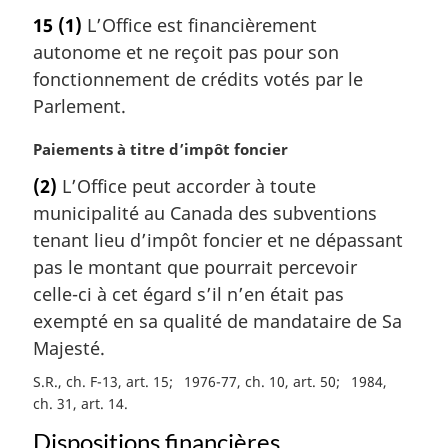
i
o
n
15
(1)
L’Office est financièrement
t
a
autonome et ne reçoit pas pour son
e
l
m
fonctionnement de crédits votés par le
e
a
Parlement.
:
r
g
N
Paiements à titre d’impôt foncier
i
o
(2)
L’Office peut accorder à toute
n
t
a
municipalité au Canada des subventions
e
l
m
tenant lieu d’impôt foncier et ne dépassant
e
a
pas le montant que pourrait percevoir
:
r
celle-ci à cet égard s’il n’en était pas
g
exempté en sa qualité de mandataire de Sa
i
Majesté.
n
a
S.R., ch. F-13, art. 15
1976-77, ch. 10, art. 50
1984,
l
ch. 31, art. 14
e
:
Dispositions financières