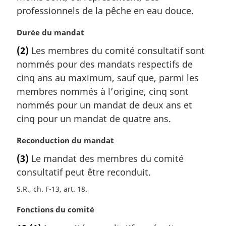
g
professionnels de la pêche en eau douce.
i
n
N
Durée du mandat
a
o
l
(2)
Les membres du comité consultatif sont
t
e
nommés pour des mandats respectifs de
e
:
m
cinq ans au maximum, sauf que, parmi les
a
membres nommés à l’origine, cinq sont
r
nommés pour un mandat de deux ans et
g
cinq pour un mandat de quatre ans.
i
n
N
Reconduction du mandat
a
o
l
(3)
Le mandat des membres du comité
t
e
consultatif peut être reconduit.
e
:
m
S.R., ch. F-13, art. 18
a
r
N
Fonctions du comité
g
o