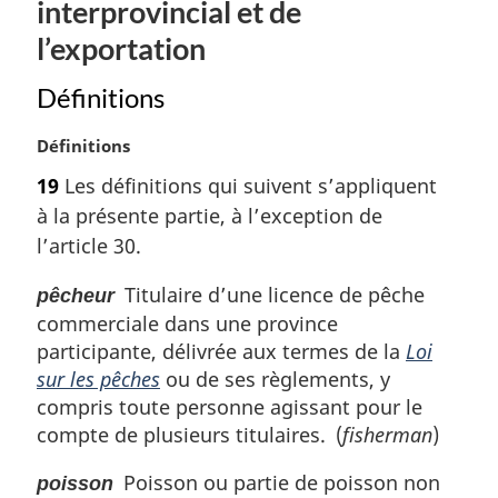
interprovincial et de
:
l’exportation
Définitions
N
Définitions
o
19
Les définitions qui suivent s’appliquent
t
à la présente partie, à l’exception de
e
m
l’article 30.
a
r
Titulaire d’une licence de pêche
pêcheur
g
commerciale dans une province
i
participante, délivrée aux termes de la
Loi
n
sur les pêches
ou de ses règlements, y
a
compris toute personne agissant pour le
l
compte de plusieurs titulaires. (
fisherman
)
e
:
Poisson ou partie de poisson non
poisson