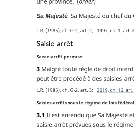
une province. (
order
)
Sa Majesté du chef du 
Sa Majesté
L.R. (1985), ch. G-2, art. 2
1997, ch. 1, art. 
Saisie-arrêt
N
Saisie-arrêt permise
o
3
Malgré toute règle de droit interdi
t
e
peut être procédé à des saisies-arr
m
L.R. (1985), ch. G-2, art. 3
2019, ch. 16, art.
a
r
N
Saisies-arrêts sous le régime de lois fédéra
g
o
i
3.1
Il est entendu que Sa Majesté et
t
n
e
saisie-arrêt prévues sous le régime 
a
m
l