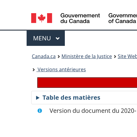
Language
selection
Menu
MENU
PRINCIPAL
You
Canada.ca
Ministère de la Justice
Site Web
are
Versions antérieures
here:
Table des matières
Version du document du 2020-1