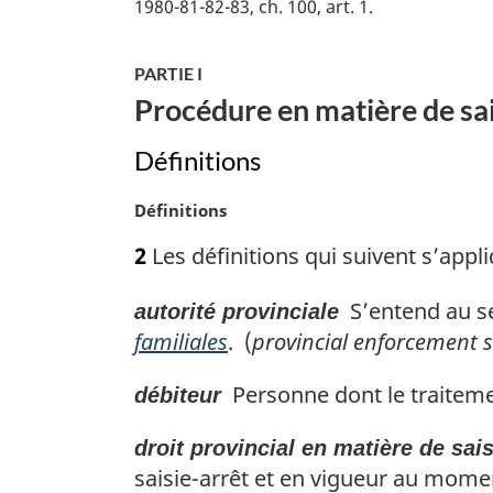
1980-81-82-83, ch. 100, art. 1
m
a
r
PARTIE I
g
Procédure en matière de sai
i
n
Définitions
a
l
N
Définitions
e
o
:
2
Les définitions qui suivent s’appli
t
e
S’entend au sen
autorité provinciale
m
a
familiales
. (
provincial enforcement s
r
g
Personne dont le traitemen
débiteur
i
n
droit provincial en matière de sais
a
saisie-arrêt et en vigueur au mome
l