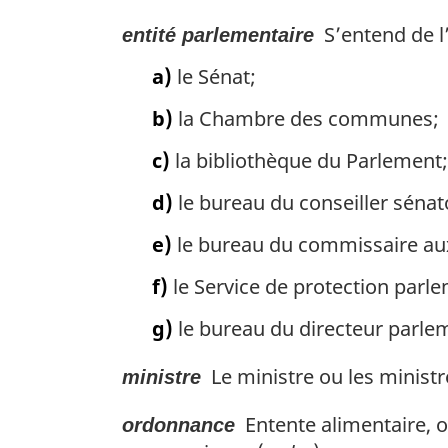
e
S’entend de l’
entité parlementaire
:
a)
le Sénat;
b)
la Chambre des communes;
c)
la bibliothèque du Parlement;
d)
le bureau du conseiller sénato
e)
le bureau du commissaire aux c
f)
le Service de protection parle
g)
le bureau du directeur parle
Le ministre ou les ministre
ministre
Entente alimentaire, o
ordonnance