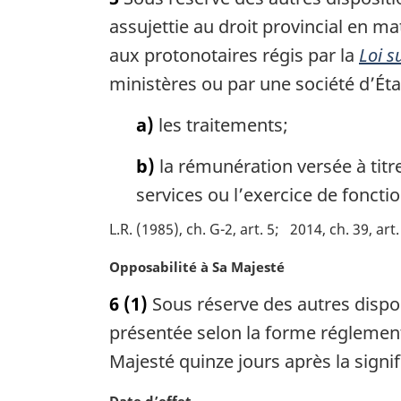
t
e
assujettie au droit provincial en m
m
aux protonotaires régis par la
Loi s
a
ministères ou par une société d’État
r
g
a)
les traitements;
i
n
b)
la rémunération versée à tit
a
l
services ou l’exercice de fonctio
e
:
L.R. (1985), ch. G-2, art. 5
2014, ch. 39, art
N
Opposabilité à Sa Majesté
o
6
(1)
Sous réserve des autres dispos
t
e
présentée selon la forme réglementa
m
Majesté quinze jours après la signi
a
r