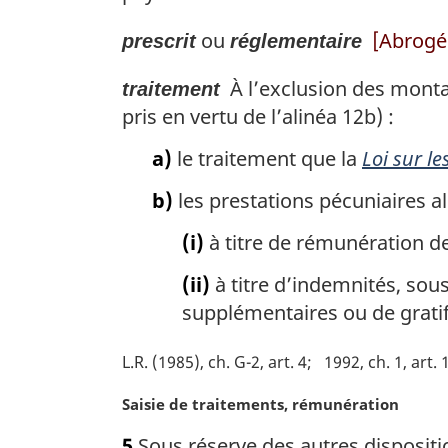
ou
[Abrogée
prescrit
réglementaire
À l’exclusion des monta
traitement
pris en vertu de l’alinéa 12b) :
a)
le traitement que la
Loi sur le
b)
les prestations pécuniaires a
(i)
à titre de rémunération d
(ii)
à titre d’indemnités, sou
supplémentaires ou de gratif
L.R. (1985), ch. G-2, art. 4
1992, ch. 1, art. 
N
Saisie de traitements, rémunération
o
5
Sous réserve des autres dispositio