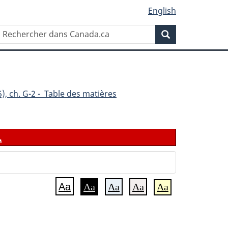
English
Rechercher
Recherche
dans
Canada.ca
), ch. G-2 - Table des matières
.
Aa
Aa
Aa
Aa
Aa