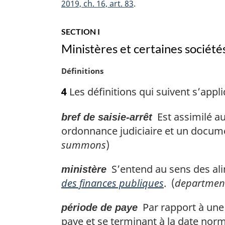
2019, ch. 16, art. 83
a
e
r
:
g
SECTION I
i
Ministères et certaines société
n
a
N
Définitions
l
o
e
4
Les définitions qui suivent s’appli
t
:
e
Est assimilé a
bref de saisie-arrêt
m
a
ordonnance judiciaire et un docume
r
summons
)
g
i
S’entend au sens des aliné
ministère
n
des finances publiques
. (
departmen
a
l
Par rapport à une
période de paye
e
paye et se terminant à la date norm
: