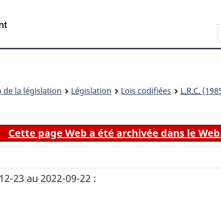
Passer
Passer
Passer
au
à
à
Recherche
contenu
«
la
principal
À
version
propos
HTML
de
simplifiée
ce
 de la législation
Législation
Lois codifiées
L.R.C.
(1985
site
Cette page Web a été archivée dans le Web
2-23 au 2022-09-22 :