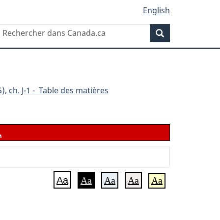
English
Rechercher
Recherche
dans
Canada.ca
), ch. J-1 - Table des matières
.
Aa
Aa
Aa
Aa
Aa