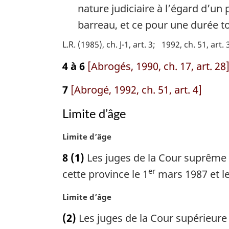
i
nature judiciaire à l’égard d’un 
n
barreau, et ce pour une durée to
a
l
L.R. (1985), ch. J-1, art. 3
1992, ch. 51, art. 
e
:
4 à 6
[Abrogés, 1990, ch. 17, art. 28
7
[Abrogé, 1992, ch. 51, art. 4]
Limite d’âge
N
Limite d’âge
o
8
(1)
Les juges de la Cour suprême 
t
er
e
cette province le 1
mars 1987 et le
m
a
N
Limite d’âge
r
o
(2)
Les juges de la Cour supérieure d
g
t