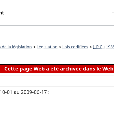
Passer
Passer
Passer
au
à
à
Recherche
contenu
«
la
principal
À
version
propos
HTML
de
simplifiée
ce
 de la législation
Législation
Lois codifiées
L.R.C.
(1985
site
Cette page Web a été archivée dans le Web
0-01 au 2009-06-17 :