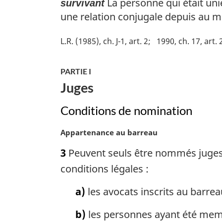
La personne qui était unie
survivant
une relation conjugale depuis au m
L.R. (1985), ch. J-1, art. 2
1990, ch. 17, art. 
PARTIE I
Juges
Conditions de nomination
N
Appartenance au barreau
o
3
Peuvent seuls être nommés juges d’
t
e
conditions légales :
m
a
a)
les avocats inscrits au barre
r
g
b)
les personnes ayant été memb