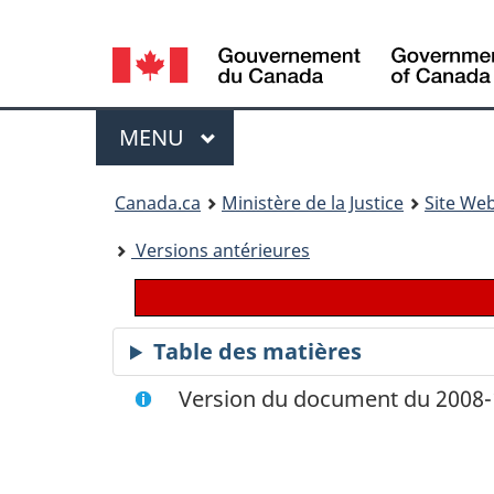
Language
selection
Menu
MENU
PRINCIPAL
You
Canada.ca
Ministère de la Justice
Site Web
are
Versions antérieures
here:
Table des matières
Version du document du 2008-1