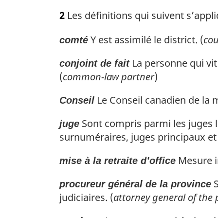
n
o
2
Les définitions qui suivent s’appli
a
t
l
e
e
Y est assimilé le district. (
cou
comté
m
:
a
La personne qui vit
r
conjoint de fait
g
(
common-law partner
)
i
n
Le Conseil canadien de la m
Conseil
a
l
Sont compris parmi les juges le
juge
e
surnuméraires, juges principaux et
:
Mesure in
mise à la retraite d’office
S
procureur général de la province
judiciaires. (
attorney general of the 