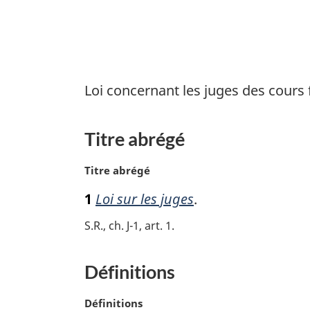
Loi concernant les juges des cours 
Titre abrégé
N
Titre abrégé
o
1
Loi sur les juges
.
t
e
S.R., ch. J-1, art. 1
m
a
r
Définitions
g
i
N
Définitions