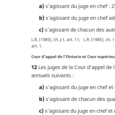
e
a)
s’agissant du juge en chef : 2
m
a
b)
s’agissant du juge en chef adj
r
g
c)
s’agissant de chacun des autre
i
n
L.R. (1985), ch. J-1, art. 11
L.R. (1985), ch. 1
a
art. 1
l
e
N
Cour d’appel de l’Ontario et Cour supérieur
:
o
12
Les juges de la Cour d’appel de l
t
e
annuels suivants :
m
a
a)
s’agissant du juge en chef et 
r
g
b)
s’agissant de chacun des quat
i
n
c)
s’agissant du juge en chef et 