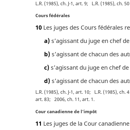
g
L.R. (1985), ch. J-1, art. 9
L.R. (1985), ch. 50
i
n
N
Cours fédérales
a
o
10
Les juges des Cours fédérales re
l
t
e
e
a)
s’agissant du juge en chef de 
:
m
a
b)
s’agissant de chacun des autr
r
g
c)
s’agissant du juge en chef de 
i
n
d)
s’agissant de chacun des autr
a
l
L.R. (1985), ch. J-1, art. 10
L.R. (1985), ch. 4
e
art. 83
2006, ch. 11, art. 1
:
N
Cour canadienne de l’impôt
o
11
Les juges de la Cour canadienne 
t