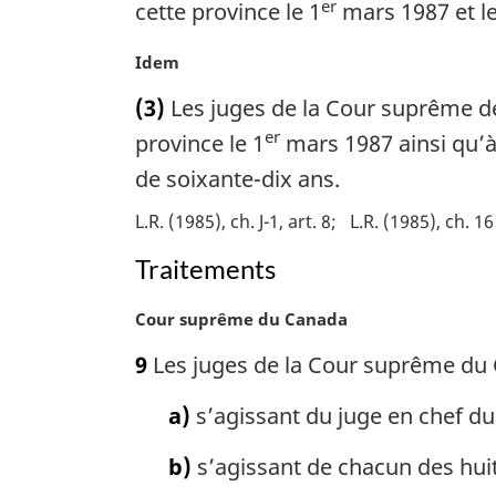
i
er
e
cette province le 1
mars 1987 et le
n
m
a
a
N
Idem
l
r
o
(3)
Les juges de la Cour suprême de
e
g
t
:
i
er
e
province le 1
mars 1987 ainsi qu’à
n
m
de soixante-dix ans.
a
a
l
r
L.R. (1985), ch. J-1, art. 8
L.R. (1985), ch. 16
e
g
:
Traitements
i
n
a
N
Cour suprême du Canada
l
o
9
Les juges de la Cour suprême du C
e
t
:
e
a)
s’agissant du juge en chef du
m
a
b)
s’agissant de chacun des huit 
r