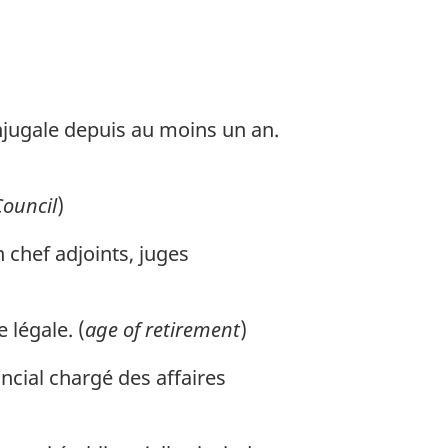
njugale depuis au moins un an.
Council
)
 chef adjoints, juges
 légale. (
age of retirement
)
incial chargé des affaires