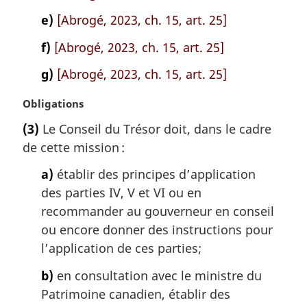
e)
[Abrogé, 2023, ch. 15, art. 25]
f)
[Abrogé, 2023, ch. 15, art. 25]
g)
[Abrogé, 2023, ch. 15, art. 25]
N
Obligations
o
(3)
Le Conseil du Trésor doit, dans le cadre
t
de cette mission :
e
m
a)
établir des principes d’application
a
des parties IV, V et VI ou en
r
g
recommander au gouverneur en conseil
i
ou encore donner des instructions pour
n
l’application de ces parties;
a
l
b)
en consultation avec le ministre du
e
Patrimoine canadien, établir des
: