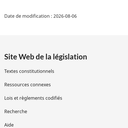
D
Date de modification :
2026-08-06
é
t
a
Site Web de la législation
i
l
Textes constitutionnels
s
Ressources connexes
d
Lois et règlements codifiés
e
Recherche
l
Aide