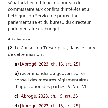
sénatorial en éthique, du bureau du
:
commissaire aux conflits d’intérêts et à
l’éthique, du Service de protection
parlementaire et du bureau du directeur
parlementaire du budget.
N
Attributions
o
(2)
Le Conseil du Trésor peut, dans le cadre
t
de cette mission :
e
m
a)
[Abrogé, 2023, ch. 15, art. 25]
a
r
b)
recommander au gouverneur en
g
conseil des mesures réglementaires
i
d’application des parties IV, V et VI.
n
a
c)
[Abrogé, 2023, ch. 15, art. 25]
l
e
d)
[Abrogé, 2023, ch. 15, art. 25]
: