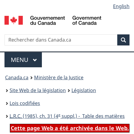
Language
English
Passer
Passer
Passer
au
à
à
selection
contenu
«
la
principal
À
version
propos
HTML
Recherche
R
Rec
de
simplifiée
d
ce
C
Menu
site
MENU
PRINCIPAL
You
Canada.ca
Ministère de la Justice
are
Site Web de la législation
Législation
here:
Lois codifiées
e
L.R.C.
(1985), ch. 31 (4
suppl.) - Table des matières
Cette page Web a été archivée dans le Web.