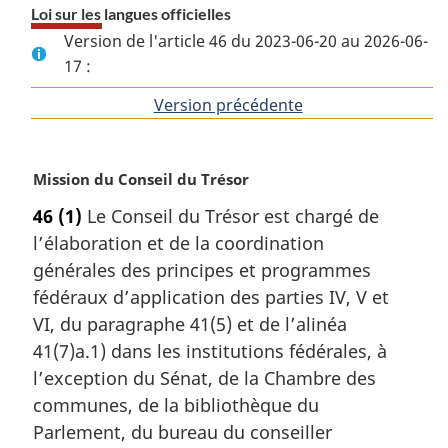
Loi sur les langues officielles
Version de l'article 46 du 2023-06-20 au 2026-06-
17 :
Version précédente
de
l'article
N
Mission du Conseil du Trésor
o
46
(1)
Le Conseil du Trésor est chargé de
t
l’élaboration et de la coordination
e
m
générales des principes et programmes
a
fédéraux d’application des parties IV, V et
r
VI, du paragraphe 41(5) et de l’alinéa
g
41(7)a.1) dans les institutions fédérales, à
i
l’exception du Sénat, de la Chambre des
n
a
communes, de la bibliothèque du
l
Parlement, du bureau du conseiller
e