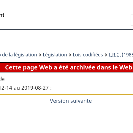
Passer
Passer
Passer
au
à
à
Recherche
contenu
«
la
principal
À
version
propos
HTML
de
simplifiée
ce
 de la législation
Législation
Lois codifiées
L.R.C.
(1985
site
Cette page Web a été archivée dans le Web
da
12-14 au 2019-08-27 :
Version suivante
de
l'article