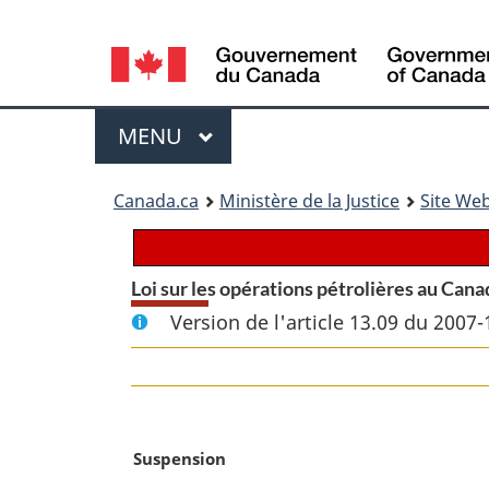
Language
selection
Menu
MENU
PRINCIPAL
You
Canada.ca
Ministère de la Justice
Site Web
are
here:
Loi sur les opérations pétrolières au Cana
Version de l'article 13.09 du 2007-
N
Suspension
o