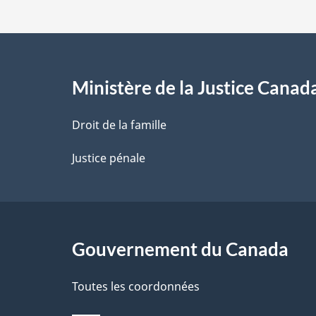
d
e
l
Ministère de la Justice Canad
a
Droit de la famille
p
Justice pénale
a
g
Gouvernement du Canada
e
Toutes les coordonnées