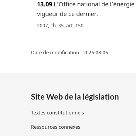
13.09
L’Office national de l’énergie
t
e
vigueur de ce dernier.
m
2007, ch. 35, art. 150
a
r
g
D
i
Date de modification :
2026-08-06
n
é
a
l
t
e
:
a
Site Web de la législation
i
Textes constitutionnels
l
Ressources connexes
s