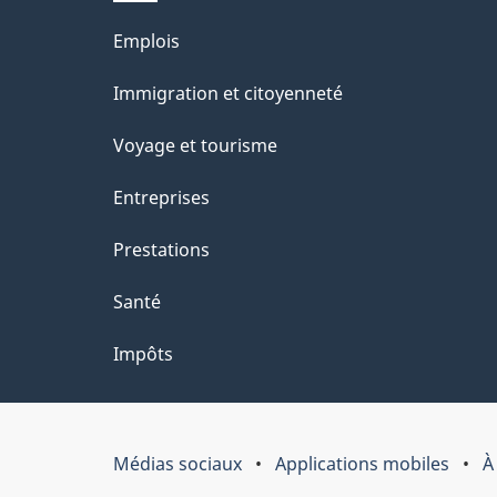
Thèmes
Emplois
et
Immigration et citoyenneté
sujets
Voyage et tourisme
Entreprises
Prestations
Santé
Impôts
Médias sociaux
Applications mobiles
À