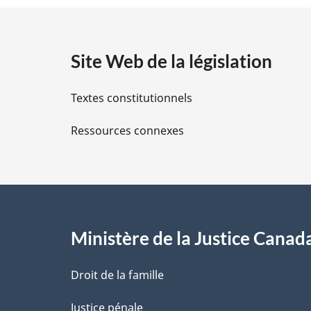
t
e
:
a
Site Web de la législation
i
Textes constitutionnels
l
Ressources connexes
s
d
e
l
Ministère de la Justice Canad
a
Droit de la famille
p
Justice pénale