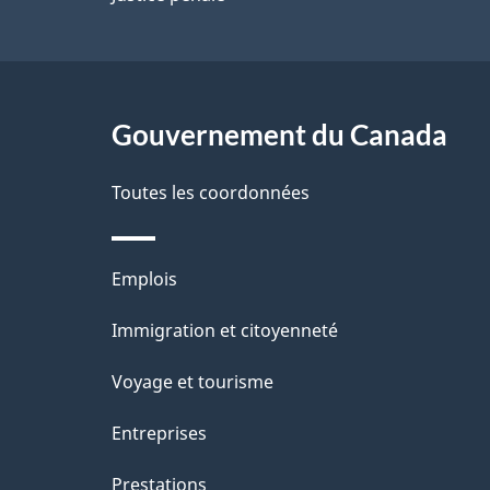
a
g
Gouvernement du Canada
e
Toutes les coordonnées
Thèmes
Emplois
et
Immigration et citoyenneté
sujets
Voyage et tourisme
Entreprises
Prestations