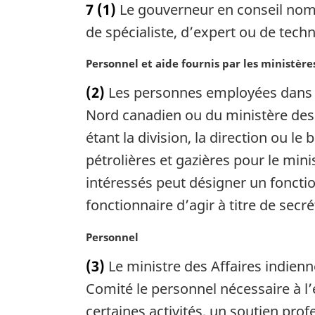
7
(1)
Le gouverneur en conseil nom
t
e
de spécialiste, d’expert ou de techn
m
a
N
Personnel et aide fournis par les ministère
r
o
(2)
Les personnes employées dans un
g
t
i
e
Nord canadien ou du ministère des 
n
m
étant la division, la direction ou l
a
a
pétrolières et gazières pour le mi
l
r
e
g
intéressés peut désigner un fonction
:
i
fonctionnaire d’agir à titre de secr
n
a
N
Personnel
l
o
e
(3)
Le ministre des Affaires indienn
t
:
e
Comité le personnel nécessaire à l’
m
certaines activités, un soutien pro