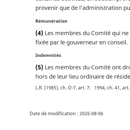
a
provenir que de l’administration pu
r
g
N
Rémunération
i
o
n
(4)
Les membres du Comité qui ne fo
t
a
e
fixée par le gouverneur en conseil.
l
m
e
a
:
N
Indemnités
r
o
(5)
Les membres du Comité ont droit
g
t
i
e
hors de leur lieu ordinaire de résid
n
m
L.R. (1985), ch. O-7, art. 7
1994, ch. 41, art
a
a
l
r
e
g
D
:
i
Date de modification :
2026-08-06
n
é
a
l