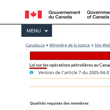
Language
selection
Menu
MENU
PRINCIPAL
You
Canada.ca
Ministère de la Justice
Site Web
are
here:
Loi sur les opérations pétrolières au Cana
Version de l'article 7 du 2005-04-0
N
Qualités requises des membres
o