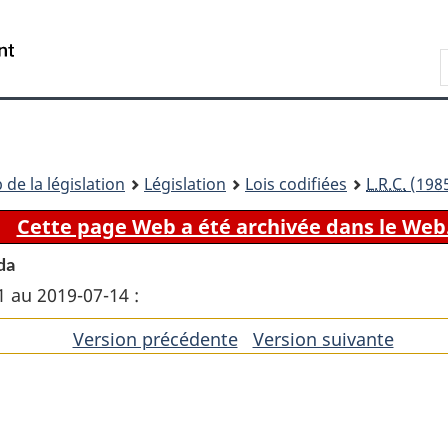
Passer
Passer
Passer
au
à
à
Recherche
contenu
«
la
principal
À
version
propos
HTML
de
simplifiée
ce
 de la législation
Législation
Lois codifiées
L.R.C.
(1985
site
Cette page Web a été archivée dans le Web
da
1 au 2019-07-14 :
Version précédente
de
Version suivante
de
l'article
l'artic