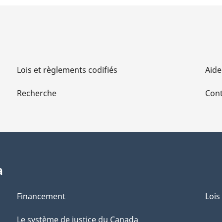
Lois et règlements codifiés
Aide
Recherche
Cont
a
Financement
Lois
Le système de justice du Canada