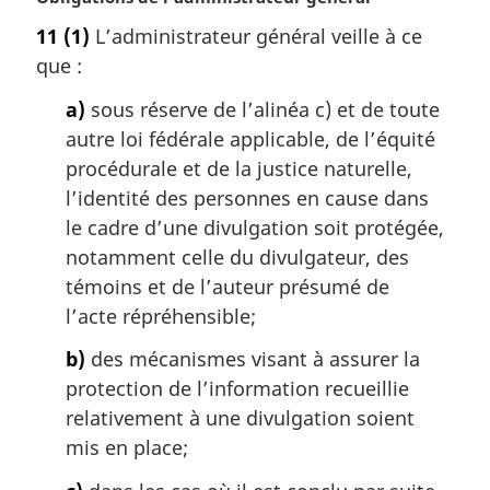
o
11
(1)
L’administrateur général veille à ce
t
que :
e
m
a)
sous réserve de l’alinéa c) et de toute
a
autre loi fédérale applicable, de l’équité
r
g
procédurale et de la justice naturelle,
i
l’identité des personnes en cause dans
n
le cadre d’une divulgation soit protégée,
a
notamment celle du divulgateur, des
l
témoins et de l’auteur présumé de
e
:
l’acte répréhensible;
b)
des mécanismes visant à assurer la
protection de l’information recueillie
relativement à une divulgation soient
mis en place;