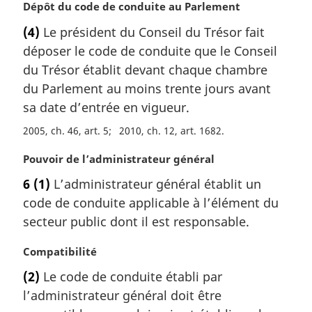
N
Dépôt du code de conduite au Parlement
n
o
a
(4)
Le président du Conseil du Trésor fait
t
l
déposer le code de conduite que le Conseil
e
e
m
du Trésor établit devant chaque chambre
:
a
du Parlement au moins trente jours avant
r
sa date d’entrée en vigueur.
g
i
2005, ch. 46, art. 5
2010, ch. 12, art. 1682
n
N
Pouvoir de l’administrateur général
a
o
l
6
(1)
L’administrateur général établit un
t
e
code de conduite applicable à l’élément du
e
:
m
secteur public dont il est responsable.
a
r
N
Compatibilité
g
o
(2)
Le code de conduite établi par
i
t
l’administrateur général doit être
n
e
a