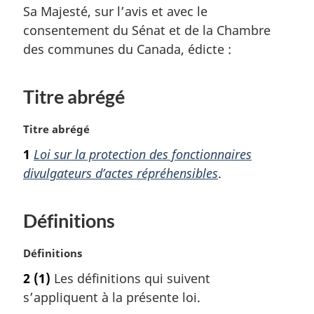
Sa Majesté, sur l’avis et avec le
consentement du Sénat et de la Chambre
des communes du Canada, édicte :
Titre abrégé
N
Titre abrégé
o
1
Loi sur la protection des fonctionnaires
t
divulgateurs d’actes répréhensibles
.
e
m
a
Définitions
r
g
i
N
Définitions
n
o
2
(1)
Les définitions qui suivent
a
t
s’appliquent à la présente loi.
l
e
e