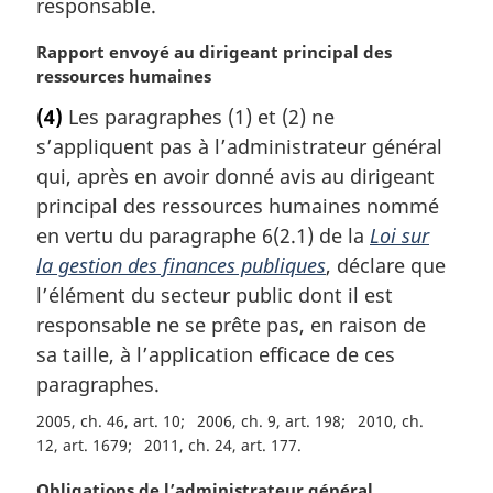
responsable.
r
g
N
Rapport envoyé au dirigeant principal des
i
o
ressources humaines
n
t
(4)
Les paragraphes (1) et (2) ne
a
e
l
s’appliquent pas à l’administrateur général
m
e
a
qui, après en avoir donné avis au dirigeant
:
r
principal des ressources humaines nommé
g
en vertu du paragraphe 6(2.1) de la
Loi sur
i
la gestion des finances publiques
, déclare que
n
l’élément du secteur public dont il est
a
l
responsable ne se prête pas, en raison de
e
sa taille, à l’application efficace de ces
:
paragraphes.
2005, ch. 46, art. 10
2006, ch. 9, art. 198
2010, ch.
12, art. 1679
2011, ch. 24, art. 177
N
Obligations de l’administrateur général