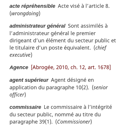
m
Acte visé à l’article 8.
acte répréhensible
:
a
(
wrongdoing
)
r
g
Sont assimilés à
i
administrateur général
n
l’administrateur général le premier
a
dirigeant d’un élément du secteur public et
l
le titulaire d’un poste équivalent. (
chief
e
executive
)
:
[Abrogée, 2010, ch. 12, art. 1678]
Agence
Agent désigné en
agent supérieur
application du paragraphe 10(2). (
senior
officer
)
Le commissaire à l’intégrité
commissaire
du secteur public, nommé au titre du
paragraphe 39(1). (
Commissioner
)