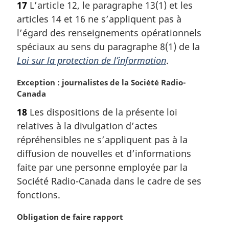
e
17
L’article 12, le paragraphe 13(1) et les
e
:
articles 14 et 16 ne s’appliquent pas à
m
a
l’égard des renseignements opérationnels
r
spéciaux au sens du paragraphe 8(1) de la
g
Loi sur la protection de l’information
.
i
n
N
Exception : journalistes de la Société Radio-
a
o
Canada
l
t
e
18
Les dispositions de la présente loi
e
:
relatives à la divulgation d’actes
m
a
répréhensibles ne s’appliquent pas à la
r
diffusion de nouvelles et d’informations
g
faite par une personne employée par la
i
Société Radio-Canada dans le cadre de ses
n
fonctions.
a
l
N
Obligation de faire rapport
e
o
: