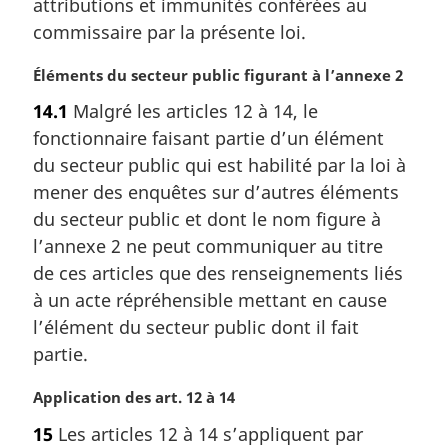
attributions et immunités conférées au
a
l
commissaire par la présente loi.
e
:
N
Éléments du secteur public figurant à l’annexe 2
o
14.1
Malgré les articles 12 à 14, le
t
fonctionnaire faisant partie d’un élément
e
m
du secteur public qui est habilité par la loi à
a
mener des enquêtes sur d’autres éléments
r
du secteur public et dont le nom figure à
g
l’annexe 2 ne peut communiquer au titre
i
de ces articles que des renseignements liés
n
a
à un acte répréhensible mettant en cause
l
l’élément du secteur public dont il fait
e
partie.
:
N
Application des art. 12 à 14
o
15
Les articles 12 à 14 s’appliquent par
t