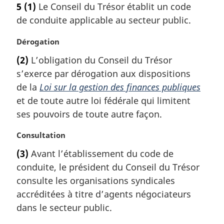
5
(1)
Le Conseil du Trésor établit un code
t
de conduite applicable au secteur public.
e
m
N
Dérogation
a
o
r
(2)
L’obligation du Conseil du Trésor
t
g
s’exerce par dérogation aux dispositions
e
i
m
de la
Loi sur la gestion des finances publiques
n
a
a
et de toute autre loi fédérale qui limitent
r
l
ses pouvoirs de toute autre façon.
g
e
i
:
N
Consultation
n
o
a
(3)
Avant l’établissement du code de
t
l
conduite, le président du Conseil du Trésor
e
e
m
consulte les organisations syndicales
:
a
accréditées à titre d’agents négociateurs
r
dans le secteur public.
g
i