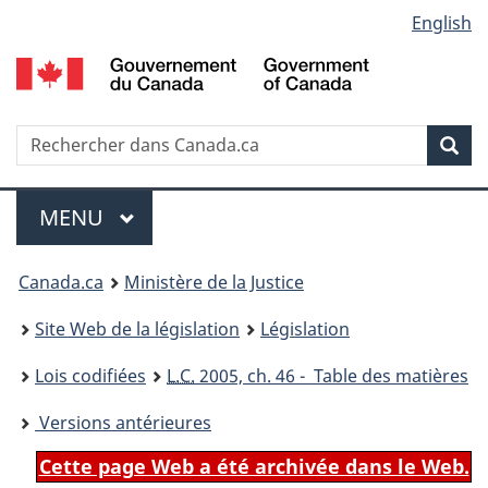
Language
English
Passer
Passer
Passer
au
à
à
selection
contenu
«
la
principal
À
version
propos
HTML
Recherche
R
Rec
de
simplifiée
d
ce
C
Menu
site
MENU
PRINCIPAL
You
Canada.ca
Ministère de la Justice
are
Site Web de la législation
Législation
here:
Lois codifiées
L.C.
2005, ch. 46 - Table des matières
Versions antérieures
Cette page Web a été archivée dans le Web.