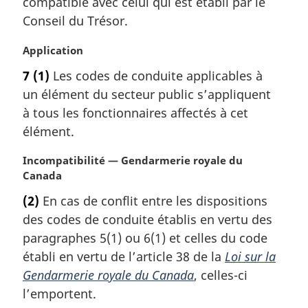
m
compatible avec celui qui est établi par le
l
a
Conseil du Trésor.
e
r
:
g
N
Application
i
o
7
(1)
Les codes de conduite applicables à
n
t
a
un élément du secteur public s’appliquent
e
l
m
à tous les fonctionnaires affectés à cet
e
a
élément.
:
r
g
N
Incompatibilité — Gendarmerie royale du
i
o
Canada
n
t
(2)
En cas de conflit entre les dispositions
a
e
l
des codes de conduite établis en vertu des
m
e
a
paragraphes 5(1) ou 6(1) et celles du code
:
r
établi en vertu de l’article 38 de la
Loi sur la
g
Gendarmerie royale du Canada
, celles-ci
i
l’emportent.
n