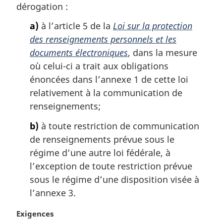
dérogation :
e
m
a)
à l’article 5 de la
Loi sur la protection
a
des renseignements personnels et les
r
g
documents électroniques
, dans la mesure
i
où celui-ci a trait aux obligations
n
énoncées dans l’annexe 1 de cette loi
a
relativement à la communication de
l
renseignements;
e
:
b)
à toute restriction de communication
de renseignements prévue sous le
régime d’une autre loi fédérale, à
l’exception de toute restriction prévue
sous le régime d’une disposition visée à
l’annexe 3.
N
Exigences