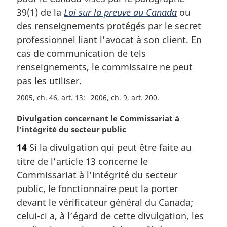
g
39(1) de la
Loi sur la preuve au Canada
ou
i
des renseignements protégés par le secret
n
a
professionnel liant l’avocat à son client. En
l
cas de communication de tels
e
renseignements, le commissaire ne peut
:
pas les utiliser.
2005, ch. 46, art. 13
2006, ch. 9, art. 200
N
Divulgation concernant le Commissariat à
o
l’intégrité du secteur public
t
14
Si la divulgation qui peut être faite au
e
titre de l’article 13 concerne le
m
a
Commissariat à l’intégrité du secteur
r
public, le fonctionnaire peut la porter
g
devant le vérificateur général du Canada;
i
celui-ci a, à l’égard de cette divulgation, les
n