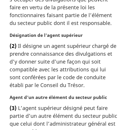
a
faire en vertu de la présente loi les
r
fonctionnaires faisant partie de l’élément
g
du secteur public dont il est responsable.
i
n
N
Désignation de l’agent supérieur
a
o
l
(2)
Il désigne un agent supérieur chargé de
t
e
prendre connaissance des divulgations et
e
:
m
d’y donner suite d’une façon qui soit
a
compatible avec les attributions qui lui
r
sont conférées par le code de conduite
g
établi par le Conseil du Trésor.
i
n
N
Agent d’un autre élément du secteur public
a
o
l
(3)
L’agent supérieur désigné peut faire
t
e
partie d’un autre élément du secteur public
e
:
m
que celui dont l’administrateur général est
a