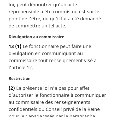
lui, peut démontrer qu’un acte
a
l
répréhensible a été commis ou est sur le
e
point de l’être, ou qu’il lui a été demandé
:
de commettre un tel acte.
N
Divulgation au commissaire
o
13
(1)
Le fonctionnaire peut faire une
t
divulgation en communiquant au
e
m
commissaire tout renseignement visé à
a
l’article 12.
r
g
N
Restriction
i
o
(2)
La présente loi n’a pas pour effet
n
t
a
d’autoriser le fonctionnaire à communiquer
e
l
m
au commissaire des renseignements
e
a
confidentiels du Conseil privé de la Reine
:
r
pour le Canada visés par le paragraphe