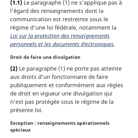
(1.1)
Le paragraphe (1) ne s’applique pas à
t
l’égard des renseignements dont la
e
m
communication est restreinte sous le
a
régime d’une loi fédérale, notamment la
r
Loi sur la protection des renseignements
g
personnels et les documents électroniques
.
i
n
N
Droit de faire une divulgation
a
o
l
(2)
Le paragraphe (1) ne porte pas atteinte
t
e
aux droits d’un fonctionnaire de faire
e
:
m
publiquement et conformément aux règles
a
de droit en vigueur une divulgation qui
r
n’est pas protégée sous le régime de la
g
présente loi.
i
n
N
Exception : renseignements opérationnels
a
o
spéciaux
l
t