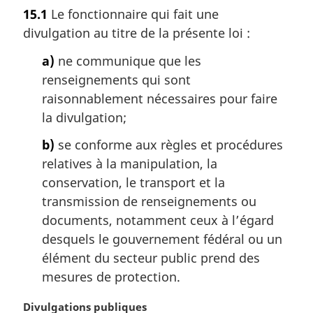
o
15.1
Le fonctionnaire qui fait une
t
divulgation au titre de la présente loi :
e
m
a)
ne communique que les
a
renseignements qui sont
r
g
raisonnablement nécessaires pour faire
i
la divulgation;
n
a
b)
se conforme aux règles et procédures
l
relatives à la manipulation, la
e
conservation, le transport et la
:
transmission de renseignements ou
documents, notamment ceux à l’égard
desquels le gouvernement fédéral ou un
élément du secteur public prend des
mesures de protection.
N
Divulgations publiques