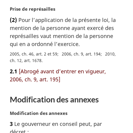
N
Prise de représailles
o
(2)
Pour l’application de la présente loi, la
t
mention de la personne ayant exercé des
e
m
représailles vaut mention de la personne
a
qui en a ordonné l’exercice.
r
2005, ch. 46, art. 2 et 59
2006, ch. 9, art. 194
2010,
g
ch. 12, art. 1678
i
n
2.1
[Abrogé avant d’entrer en vigueur,
a
2006, ch. 9, art. 195]
l
e
:
Modification des annexes
N
Modification des annexes
o
3
Le gouverneur en conseil peut, par
t
décret :
e