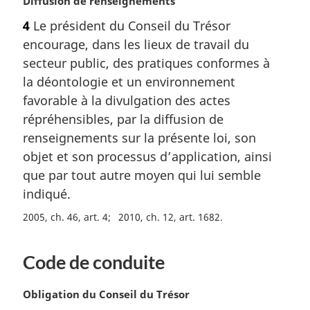
N
Diffusion de renseignements
o
4
Le président du Conseil du Trésor
t
encourage, dans les lieux de travail du
e
m
secteur public, des pratiques conformes à
a
la déontologie et un environnement
r
favorable à la divulgation des actes
g
répréhensibles, par la diffusion de
i
renseignements sur la présente loi, son
n
a
objet et son processus d’application, ainsi
l
que par tout autre moyen qui lui semble
e
indiqué.
:
2005, ch. 46, art. 4
2010, ch. 12, art. 1682
Code de conduite
N
Obligation du Conseil du Trésor
o