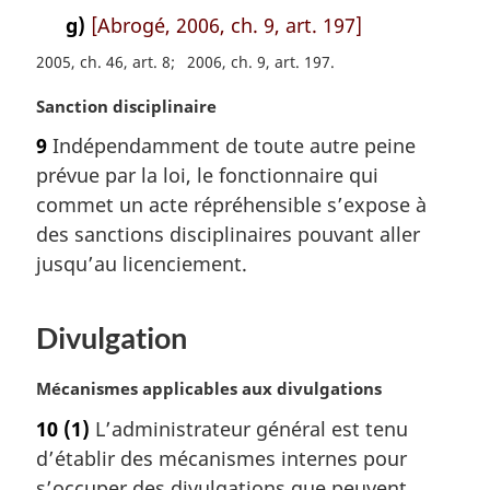
g)
[Abrogé, 2006, ch. 9, art. 197]
2005, ch. 46, art. 8
2006, ch. 9, art. 197
N
Sanction disciplinaire
o
9
Indépendamment de toute autre peine
t
prévue par la loi, le fonctionnaire qui
e
m
commet un acte répréhensible s’expose à
a
des sanctions disciplinaires pouvant aller
r
jusqu’au licenciement.
g
i
n
Divulgation
a
l
N
Mécanismes applicables aux divulgations
e
o
:
10
(1)
L’administrateur général est tenu
t
d’établir des mécanismes internes pour
e
m
s’occuper des divulgations que peuvent