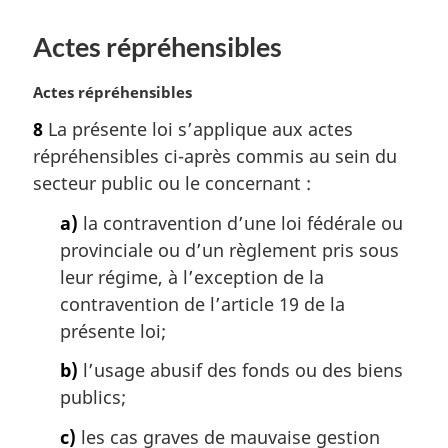
a
l
Actes répréhensibles
e
:
N
Actes répréhensibles
o
8
La présente loi s’applique aux actes
t
répréhensibles ci-après commis au sein du
e
m
secteur public ou le concernant :
a
a)
la contravention d’une loi fédérale ou
r
g
provinciale ou d’un règlement pris sous
i
leur régime, à l’exception de la
n
contravention de l’article 19 de la
a
présente loi;
l
e
b)
l’usage abusif des fonds ou des biens
:
publics;
c)
les cas graves de mauvaise gestion