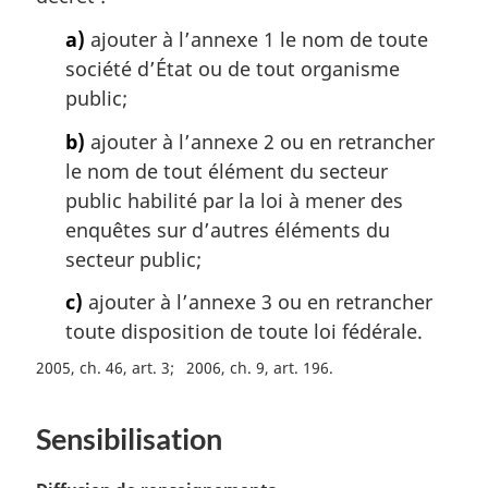
m
a)
ajouter à l’annexe 1 le nom de toute
a
société d’État ou de tout organisme
r
g
public;
i
b)
ajouter à l’annexe 2 ou en retrancher
n
a
le nom de tout élément du secteur
l
public habilité par la loi à mener des
e
enquêtes sur d’autres éléments du
:
secteur public;
c)
ajouter à l’annexe 3 ou en retrancher
toute disposition de toute loi fédérale.
2005, ch. 46, art. 3
2006, ch. 9, art. 196
Sensibilisation