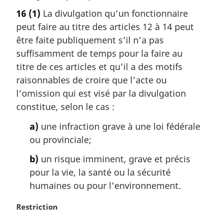
o
16
(1)
La divulgation qu’un fonctionnaire
t
peut faire au titre des articles 12 à 14 peut
e
m
être faite publiquement s’il n’a pas
a
suffisamment de temps pour la faire au
r
titre de ces articles et qu’il a des motifs
g
raisonnables de croire que l’acte ou
i
l’omission qui est visé par la divulgation
n
a
constitue, selon le cas :
l
a)
une infraction grave à une loi fédérale
e
:
ou provinciale;
b)
un risque imminent, grave et précis
pour la vie, la santé ou la sécurité
humaines ou pour l’environnement.
N
Restriction
o