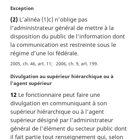
N
Exception
o
(2)
L’alinéa (1)c) n’oblige pas
t
l’administrateur général de mettre à la
e
m
disposition du public de l’information dont
a
la communication est restreinte sous le
r
régime d’une loi fédérale.
g
i
2005, ch. 46, art. 11
2006, ch. 9, art. 199
n
N
Divulgation au supérieur hiérarchique ou à
a
o
l’agent supérieur
l
t
e
12
Le fonctionnaire peut faire une
e
:
divulgation en communiquant à son
m
a
supérieur hiérarchique ou à l’agent
r
supérieur désigné par l’administrateur
g
général de l’élément du secteur public dont
i
il fait partie tout renseignement qui, selon
n