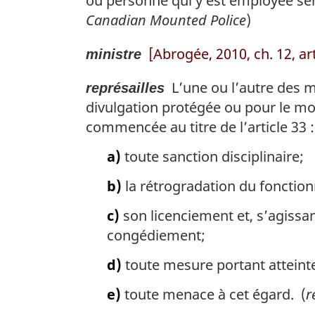
ou personne qui y est employée s
Canadian Mounted Police
)
[Abrogée, 2010, ch. 12, ar
ministre
L’une ou l’autre des me
représailles
divulgation protégée ou pour le mo
commencée au titre de l’article 33 :
a)
toute sanction disciplinaire;
b)
la rétrogradation du fonction
c)
son licenciement et, s’agiss
congédiement;
d)
toute mesure portant atteinte
e)
toute menace à cet égard. (
r