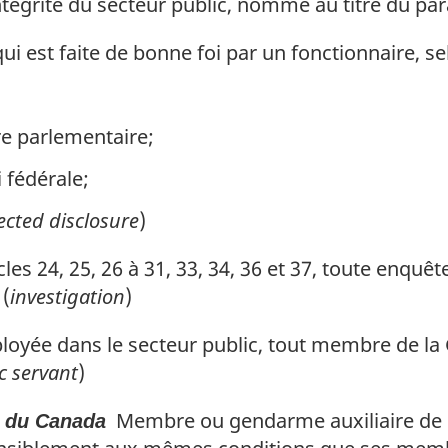
tégrité du secteur public, nommé au titre du par
i est faite de bonne foi par un fonctionnaire, sel
e parlementaire;
 fédérale;
ected disclosure
)
cles 24, 25, 26 à 31, 33, 34, 36 et 37, toute enqu
 (
investigation
)
yée dans le secteur public, tout membre de la
c servant
)
Membre ou gendarme auxiliaire de 
e du Canada