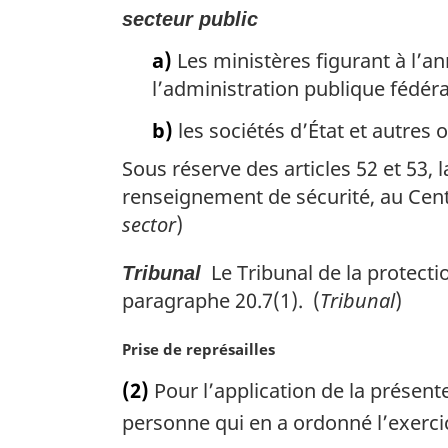
secteur public
a)
Les ministères figurant à l’an
l’administration publique fédéral
b)
les sociétés d’État et autres 
Sous réserve des articles 52 et 53, 
renseignement de sécurité, au Cent
sector
)
Le Tribunal de la protecti
Tribunal
paragraphe 20.7(1). (
Tribunal
)
N
Prise de représailles
o
(2)
Pour l’application de la présent
t
e
personne qui en a ordonné l’exerci
m