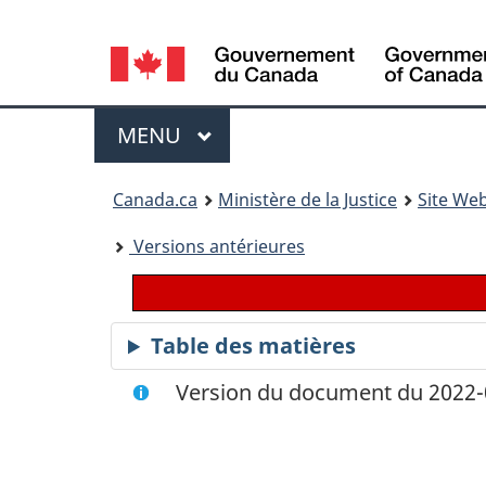
Language
selection
Menu
MENU
PRINCIPAL
You
Canada.ca
Ministère de la Justice
Site Web
are
Versions antérieures
here:
Table des matières
Version du document du 2022-0