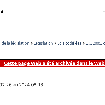
Passer
Passer
Passer
au
à
à
Recherche
contenu
«
la
principal
À
version
propos
HTML
de
simplifiée
ce
 de la législation
Législation
Lois codifiées
L.C.
2005, c
site
Cette page Web a été archivée dans le Web
7-26 au 2024-08-18 :