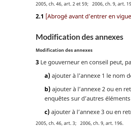
2005, ch. 46, art. 2 et 59
2006, ch. 9, art. 1
a
r
2.1
[Abrogé avant d’entrer en vigueu
g
i
n
Modification des annexes
a
l
N
Modification des annexes
e
o
:
3
Le gouverneur en conseil peut, pa
t
e
a)
ajouter à l’annexe 1 le nom d
m
a
b)
ajouter à l’annexe 2 ou en re
r
g
enquêtes sur d’autres éléments 
i
n
c)
ajouter à l’annexe 3 ou en ret
a
2005, ch. 46, art. 3
2006, ch. 9, art. 196
l
e