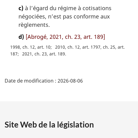
c)
à l’égard du régime à cotisations
négociées, n’est pas conforme aux
règlements.
d)
[Abrogé, 2021, ch. 23, art. 189]
1998, ch. 12, art. 10
2010, ch. 12, art. 1797, ch. 25, art.
187
2021, ch. 23, art. 189
D
Date de modification :
2026-08-06
é
t
a
Site Web de la législation
i