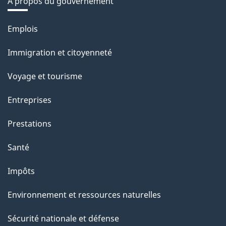
À propos du gouvernement
Thèmes
Emplois
et
Immigration et citoyenneté
sujets
Voyage et tourisme
Entreprises
Prestations
Santé
Impôts
Environnement et ressources naturelles
Sécurité nationale et défense