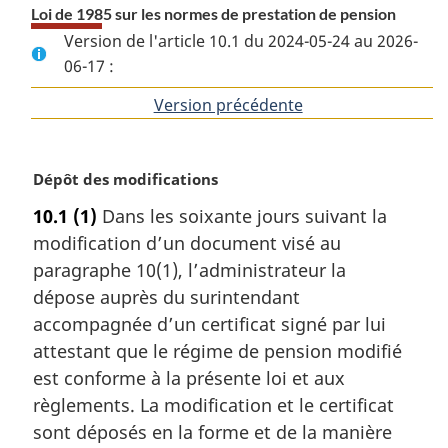
Loi de 1985 sur les normes de prestation de pension
Version de l'article 10.1 du 2024-05-24 au 2026-
06-17 :
Version précédente
de
l'article
N
Dépôt des modifications
o
10.1
(1)
Dans les soixante jours suivant la
t
modification d’un document visé au
e
m
paragraphe 10(1), l’administrateur la
a
dépose auprès du surintendant
r
accompagnée d’un certificat signé par lui
g
attestant que le régime de pension modifié
i
est conforme à la présente loi et aux
n
a
règlements. La modification et le certificat
l
sont déposés en la forme et de la manière
e