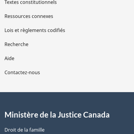
l
Textes constitutionnels
s
Ressources connexes
d
Lois et règlements codifiés
e
Recherche
l
Aide
a
Contactez-nous
p
a
g
Ministère de la Justice Canada
e
Droit de la famille