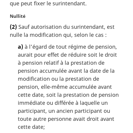
que peut fixer le surintendant.
:
N
Nullité
o
(2)
Sauf autorisation du surintendant, est
t
nulle la modification qui, selon le cas :
e
m
a)
à l’égard de tout régime de pension,
a
aurait pour effet de réduire soit le droit
r
g
à pension relatif à la prestation de
i
pension accumulée avant la date de la
n
modification ou la prestation de
a
pension, elle-même accumulée avant
l
cette date, soit la prestation de pension
e
:
immédiate ou différée à laquelle un
participant, un ancien participant ou
toute autre personne avait droit avant
cette date;