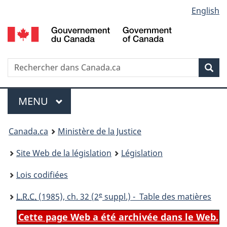
Language
English
Passer
Passer
Passer
au
à
à
selection
contenu
«
la
principal
À
version
propos
HTML
Recherche
R
Rec
de
simplifiée
d
ce
C
Menu
site
MENU
PRINCIPAL
You
Canada.ca
Ministère de la Justice
are
Site Web de la législation
Législation
here:
Lois codifiées
e
L.R.C.
(1985), ch. 32 (2
suppl.) - Table des matières
Cette page Web a été archivée dans le Web.