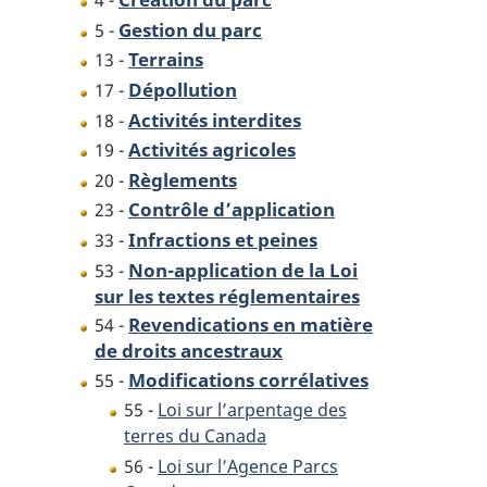
4 -
Gestion du parc
5 -
Terrains
13 -
Dépollution
17 -
Activités interdites
18 -
Activités agricoles
19 -
Règlements
20 -
Contrôle d’application
23 -
Infractions et peines
33 -
Non-application de la Loi
53 -
sur les textes réglementaires
Revendications en matière
54 -
de droits ancestraux
Modifications corrélatives
55 -
55 -
Loi sur l’arpentage des
terres du Canada
56 -
Loi sur l’Agence Parcs