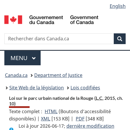
Language
English
Passer
Passer
Passer
au
à
à
selection
contenu
«
la
principal
À
version
propos
HTML
Recherche
R
Rec
de
simplifiée
d
ce
C
Menu
site
MENU
PRINCIPAL
You
Canada.ca
Department of Justice
are
Site Web de la législation
Lois codifiées
here:
Loi sur le parc urbain national de la Rouge (
L.C.
2015, ch.
10)
Texte complet :
HTML
Texte
(Boutons d’accessibilité
disponibles) |
XML
Texte
[153 KB]
complet
|
PDF
Texte
[348 KB]
Loi à jour 2026-06-17;
complet
:
dernière modification
complet