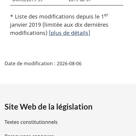
er
* Liste des modifications depuis le 1
janvier 2019 (limitée aux dix dernières
modifications)
[plus de détails]
D
Date de modification :
2026-08-06
é
t
a
Site Web de la législation
i
l
Textes constitutionnels
s