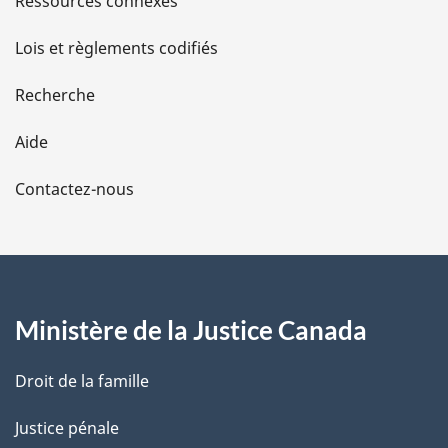
Ressources connexes
d
Lois et règlements codifiés
e
Recherche
l
Aide
a
Contactez-nous
p
a
g
Ministère de la Justice Canada
e
Droit de la famille
Justice pénale