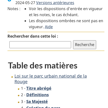
2024-05-27
Versions antérieures
:
Loi
:
Notes :
Voir les dispositions d'entrée en vigueur
Loi
sur
Loi
et les notes, le cas échéant.
sur
le
sur
Les dispositions ombrées ne sont pas en
le
parc
le
vigueur.
parc
Aide
urbain
parc
urbain
national
urbain
Rechercher dans cette loi :
national
de
national
de
la
de
la
Rouge
la
Rouge
Rouge
Table des matières
Loi sur le parc urbain national de la
Rouge
Titre abrégé
1 -
Définitions
2 -
Sa Majesté
3 -
Création du parc