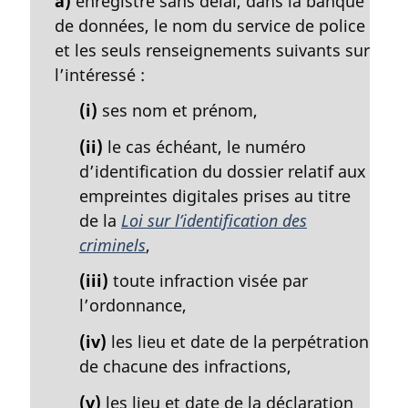
a)
enregistre sans délai, dans la banque
n
de données, le nom du service de police
a
et les seuls renseignements suivants sur
l
l’intéressé :
e
:
(i)
ses nom et prénom,
(ii)
le cas échéant, le numéro
d’identification du dossier relatif aux
empreintes digitales prises au titre
de la
Loi sur l’identification des
criminels
,
(iii)
toute infraction visée par
l’ordonnance,
(iv)
les lieu et date de la perpétration
de chacune des infractions,
(v)
les lieu et date de la déclaration