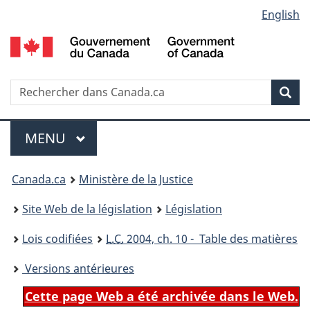
Language
English
Passer
Passer
Passer
au
à
à
selection
contenu
«
la
principal
À
version
propos
HTML
Recherche
R
Rec
de
simplifiée
d
ce
C
Menu
site
MENU
PRINCIPAL
You
Canada.ca
Ministère de la Justice
are
Site Web de la législation
Législation
here:
Lois codifiées
L.C.
2004, ch. 10 - Table des matières
Versions antérieures
Cette page Web a été archivée dans le Web.