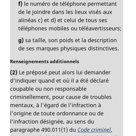
f)
le numéro de téléphone permettant
de le joindre dans les lieux visés aux
alinéas c) et d) et celui de tous ses
téléphones mobiles ou téléavertisseurs;
g)
sa taille, son poids et la description
de ses marques physiques distinctives.
N
Renseignements additionnels
o
(2)
Le préposé peut alors lui demander
t
d’indiquer quand et où il a été déclaré
e
m
coupable ou non responsable
a
criminellement, pour cause de troubles
r
mentaux, à l’égard de l’infraction à
g
l’origine de toute ordonnance ou de
i
l’infraction désignée, au sens du
n
a
paragraphe 490.011(1) du
Code criminel
,
l