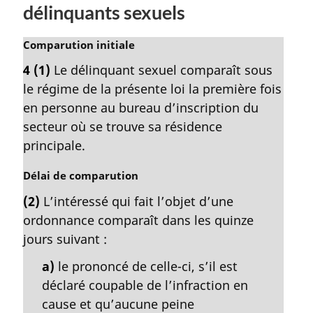
délinquants sexuels
l
e
:
N
Comparution initiale
o
4
(1)
Le délinquant sexuel comparaît sous
t
le régime de la présente loi la première fois
e
m
en personne au bureau d’inscription du
a
secteur où se trouve sa résidence
r
principale.
g
i
N
Délai de comparution
n
o
a
(2)
L’intéressé qui fait l’objet d’une
t
l
ordonnance comparaît dans les quinze
e
e
m
jours suivant :
:
a
a)
le prononcé de celle-ci, s’il est
r
g
déclaré coupable de l’infraction en
i
cause et qu’aucune peine