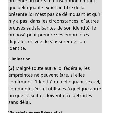
présente au bureau d’inscription en tant
a
que délinquant sexuel au titre de la
r
présente loi n’est pas ce délinquant et qu’il
g
n’y a pas, dans les circonstances, d’autres
i
preuves satisfaisantes de son identité, le
n
a
préposé peut prendre ses empreintes
l
digitales en vue de s’assurer de son
e
identité.
:
N
Élimination
o
(3)
Malgré toute autre loi fédérale, les
t
empreintes ne peuvent être, si elles
e
m
confirment l’identité du délinquant sexuel,
a
communiquées ni utilisées à quelque autre
r
fin que ce soit et doivent être détruites
g
sans délai.
i
n
N
Vie privée et confidentialité