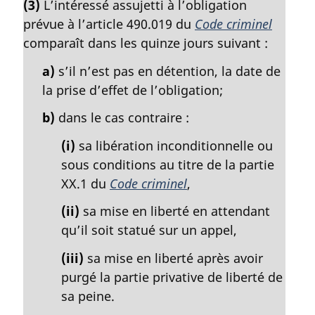
(3)
L’intéressé assujetti à l’obligation
t
prévue à l’article 490.019 du
Code criminel
e
m
comparaît dans les quinze jours suivant :
a
a)
s’il n’est pas en détention, la date de
r
g
la prise d’effet de l’obligation;
i
b)
dans le cas contraire :
n
a
(i)
sa libération inconditionnelle ou
l
sous conditions au titre de la partie
e
:
XX.1 du
Code criminel
,
(ii)
sa mise en liberté en attendant
qu’il soit statué sur un appel,
(iii)
sa mise en liberté après avoir
purgé la partie privative de liberté de
sa peine.