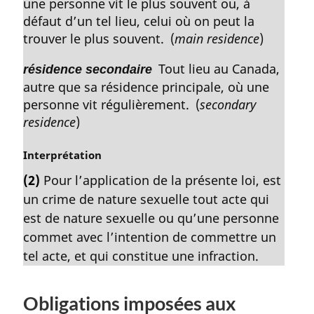
une personne vit le plus souvent ou, à
défaut d’un tel lieu, celui où on peut la
trouver le plus souvent. (
main residence
)
Tout lieu au Canada,
résidence secondaire
autre que sa résidence principale, où une
personne vit régulièrement. (
secondary
residence
)
N
Interprétation
o
(2)
Pour l’application de la présente loi, est
t
un crime de nature sexuelle tout acte qui
e
m
est de nature sexuelle ou qu’une personne
a
commet avec l’intention de commettre un
r
tel acte, et qui constitue une infraction.
g
i
n
Obligations imposées aux
a