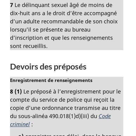
o
l
7
Le délinquant sexuel âgé de moins de
t
e
dix-huit ans a le droit d’être accompagné
e
:
m
d’un adulte recommandable de son choix
a
lorsqu’il se présente au bureau
r
d’inscription et que les renseignements
g
sont recueillis.
i
n
a
Devoirs des préposés
l
e
N
Enregistrement de renseignements
:
o
8
(1)
Le préposé à l’enregistrement pour le
t
compte du service de police qui reçoit la
e
m
copie d’une ordonnance transmise au titre
a
du sous-alinéa 490.018(1)d)(iii) du
Code
r
criminel
:
g
i