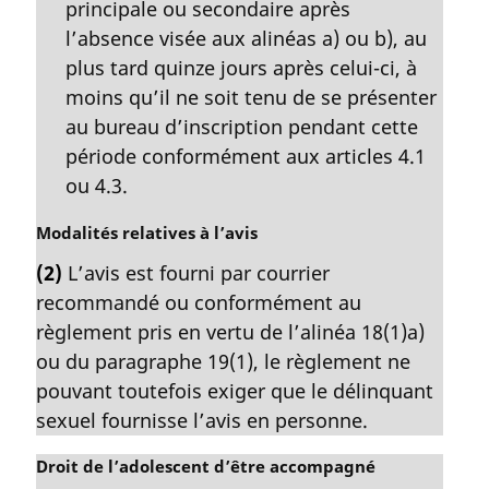
principale ou secondaire après
l’absence visée aux alinéas a) ou b), au
plus tard quinze jours après celui-ci, à
moins qu’il ne soit tenu de se présenter
au bureau d’inscription pendant cette
période conformément aux articles 4.1
ou 4.3.
N
Modalités relatives à l’avis
o
(2)
L’avis est fourni par courrier
t
recommandé ou conformément au
e
m
règlement pris en vertu de l’alinéa 18(1)a)
a
ou du paragraphe 19(1), le règlement ne
r
pouvant toutefois exiger que le délinquant
g
sexuel fournisse l’avis en personne.
i
n
N
Droit de l’adolescent d’être accompagné
a