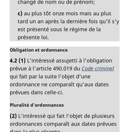
changé de nom ou de prénom;
c)
au plus tôt onze mois mais au plus
tard un an après la dernière fois qu’il s’y
est présenté sous le régime de la
présente loi.
N
Obligation et ordonnance
o
4.2
(1)
L’intéressé assujetti à l’obligation
t
prévue à l’article 490.019 du
Code criminel
e
m
qui fait par la suite l’objet d’une
a
ordonnance ne comparaît qu’aux dates
r
prévues dans celle-ci.
g
i
N
Pluralité d’ordonnances
n
o
a
(2)
L’intéressé qui fait l’objet de plusieurs
t
l
ordonnances comparaît aux dates prévues
e
e
m
dans la plus récente.