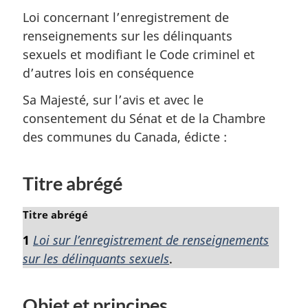
Loi concernant l’enregistrement de
renseignements sur les délinquants
sexuels et modifiant le Code criminel et
d’autres lois en conséquence
Sa Majesté, sur l’avis et avec le
consentement du Sénat et de la Chambre
des communes du Canada, édicte :
Titre abrégé
N
Titre abrégé
o
1
Loi sur l’enregistrement de renseignements
t
sur les délinquants sexuels
.
e
m
a
Objet et principes
r