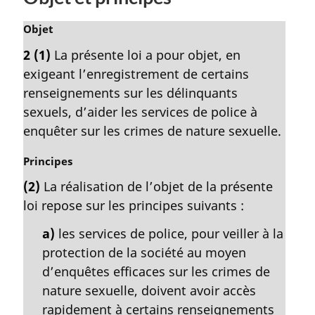
g
i
N
Objet
n
o
2
(1)
La présente loi a pour objet, en
a
t
exigeant l’enregistrement de certains
l
e
e
m
renseignements sur les délinquants
:
a
sexuels, d’aider les services de police à
r
enquêter sur les crimes de nature sexuelle.
g
i
N
Principes
n
o
a
(2)
La réalisation de l’objet de la présente
t
l
loi repose sur les principes suivants :
e
e
m
:
a)
les services de police, pour veiller à la
a
protection de la société au moyen
r
g
d’enquêtes efficaces sur les crimes de
i
nature sexuelle, doivent avoir accès
n
rapidement à certains renseignements