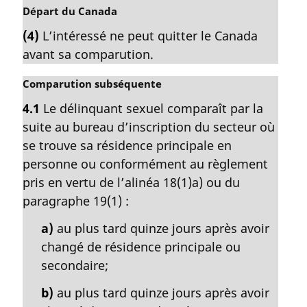
N
Départ du Canada
o
(4)
L’intéressé ne peut quitter le Canada
t
avant sa comparution.
e
m
N
Comparution subséquente
a
o
r
4.1
Le délinquant sexuel comparaît par la
t
g
suite au bureau d’inscription du secteur où
e
i
m
se trouve sa résidence principale en
n
a
a
personne ou conformément au règlement
r
l
pris en vertu de l’alinéa 18(1)a) ou du
g
e
paragraphe 19(1) :
i
:
n
a)
au plus tard quinze jours après avoir
a
changé de résidence principale ou
l
secondaire;
e
:
b)
au plus tard quinze jours après avoir