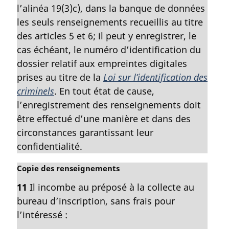
r
l’alinéa 19(3)c), dans la banque de données
g
les seuls renseignements recueillis au titre
i
des articles 5 et 6; il peut y enregistrer, le
n
a
cas échéant, le numéro d’identification du
l
dossier relatif aux empreintes digitales
e
prises au titre de la
Loi sur l’identification des
:
criminels
. En tout état de cause,
l’enregistrement des renseignements doit
être effectué d’une manière et dans des
circonstances garantissant leur
confidentialité.
N
Copie des renseignements
o
11
Il incombe au préposé à la collecte au
t
bureau d’inscription, sans frais pour
e
m
l’intéressé :
a