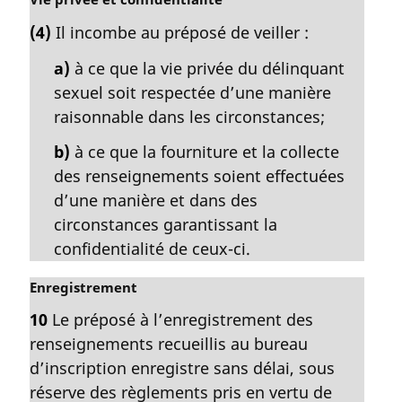
a
o
l
(4)
Il incombe au préposé de veiller :
t
e
e
:
a)
à ce que la vie privée du délinquant
m
sexuel soit respectée d’une manière
a
raisonnable dans les circonstances;
r
g
b)
à ce que la fourniture et la collecte
i
des renseignements soient effectuées
n
a
d’une manière et dans des
l
circonstances garantissant la
e
confidentialité de ceux-ci.
:
N
Enregistrement
o
10
Le préposé à l’enregistrement des
t
renseignements recueillis au bureau
e
m
d’inscription enregistre sans délai, sous
a
réserve des règlements pris en vertu de