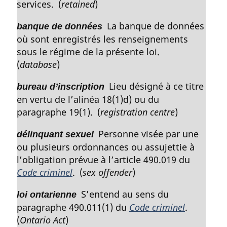
services. (
retained
)
a
l
La banque de données
banque de données
e
où sont enregistrés les renseignements
:
sous le régime de la présente loi.
(
database
)
Lieu désigné à ce titre
bureau d’inscription
en vertu de l’alinéa 18(1)d) ou du
paragraphe 19(1). (
registration centre
)
Personne visée par une
délinquant sexuel
ou plusieurs ordonnances ou assujettie à
l’obligation prévue à l’article 490.019 du
Code criminel
. (
sex offender
)
S’entend au sens du
loi ontarienne
paragraphe 490.011(1) du
Code criminel
.
(
Ontario Act
)