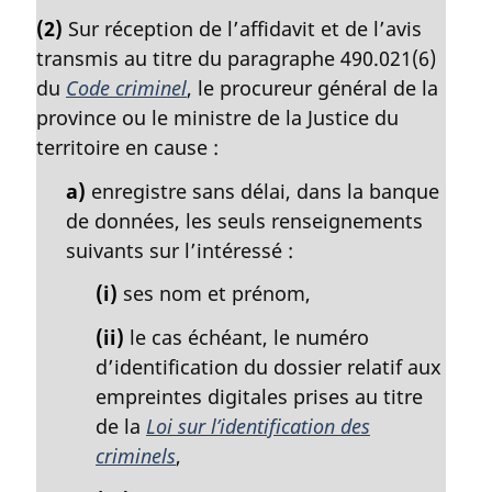
o
(2)
Sur réception de l’affidavit et de l’avis
t
transmis au titre du paragraphe 490.021(6)
e
m
du
Code criminel
, le procureur général de la
a
province ou le ministre de la Justice du
r
territoire en cause :
g
i
a)
enregistre sans délai, dans la banque
n
de données, les seuls renseignements
a
suivants sur l’intéressé :
l
e
(i)
ses nom et prénom,
:
(ii)
le cas échéant, le numéro
d’identification du dossier relatif aux
empreintes digitales prises au titre
de la
Loi sur l’identification des
criminels
,