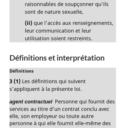
raisonnables de soupçonner qu’ils
sont de nature sexuelle,
(ii)
que l’accès aux renseignements,
leur communication et leur
utilisation soient restreints.
Définitions et interprétation
N
Définitions
o
3
(1)
Les définitions qui suivent
t
s’appliquent à la présente loi.
e
m
Personne qui fournit des
agent contractuel
a
services au titre d’un contrat conclu avec
r
g
elle, son employeur ou toute autre
i
personne à qui elle fournit elle-même des
n