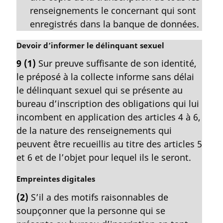
renseignements le concernant qui sont
enregistrés dans la banque de données.
N
Devoir d’informer le délinquant sexuel
o
9
(1)
Sur preuve suffisante de son identité,
t
le préposé à la collecte informe sans délai
e
m
le délinquant sexuel qui se présente au
a
bureau d’inscription des obligations qui lui
r
incombent en application des articles 4 à 6,
g
de la nature des renseignements qui
i
peuvent être recueillis au titre des articles 5
n
a
et 6 et de l’objet pour lequel ils le seront.
l
e
N
Empreintes digitales
:
o
(2)
S’il a des motifs raisonnables de
t
soupçonner que la personne qui se
e
m