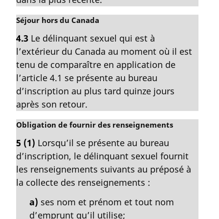
:
a
r
N
Séjour hors du Canada
g
o
4.3
Le délinquant sexuel qui est à
i
t
l’extérieur du Canada au moment où il est
n
e
a
m
tenu de comparaître en application de
l
a
l’article 4.1 se présente au bureau
e
r
d’inscription au plus tard quinze jours
:
g
après son retour.
i
n
N
Obligation de fournir des renseignements
a
o
l
5
(1)
Lorsqu’il se présente au bureau
t
e
d’inscription, le délinquant sexuel fournit
e
:
m
les renseignements suivants au préposé à
a
la collecte des renseignements :
r
g
a)
ses nom et prénom et tout nom
i
d’emprunt qu’il utilise;