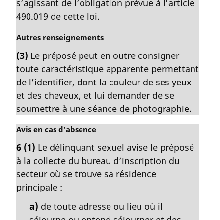
s’agissant de l’obligation prévue à l’article
e
490.019 de cette loi.
:
N
Autres renseignements
o
(3)
Le préposé peut en outre consigner
t
toute caractéristique apparente permettant
e
m
de l’identifier, dont la couleur de ses yeux
a
et des cheveux, et lui demander de se
r
soumettre à une séance de photographie.
g
i
N
Avis en cas d’absence
n
o
a
6
(1)
Le délinquant sexuel avise le préposé
t
l
à la collecte du bureau d’inscription du
e
e
m
secteur où se trouve sa résidence
:
a
principale :
r
g
a)
de toute adresse ou lieu où il
i
séjourne ou entend séjourner et des