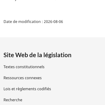
a
l
D
e
:
Date de modification :
2026-08-06
é
t
a
Site Web de la législation
i
l
Textes constitutionnels
s
Ressources connexes
d
Lois et règlements codifiés
e
Recherche