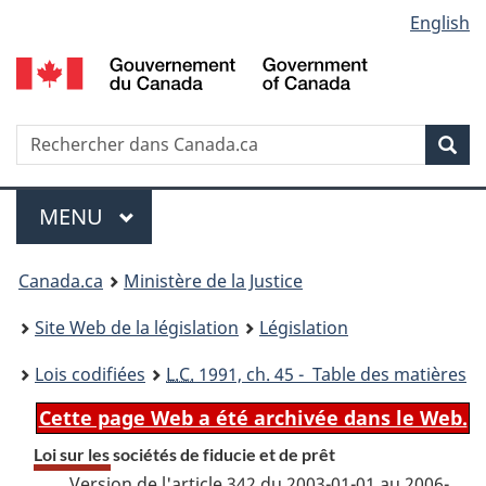
Language
English
Passer
Passer
Passer
au
à
à
selection
contenu
«
la
principal
À
version
propos
HTML
Recherche
R
Rec
de
simplifiée
d
ce
C
Menu
site
MENU
PRINCIPAL
You
Canada.ca
Ministère de la Justice
are
Site Web de la législation
Législation
here:
Lois codifiées
L.C.
1991, ch. 45 - Table des matières
Cette page Web a été archivée dans le Web.
Loi sur les sociétés de fiducie et de prêt
Version de l'article 342 du 2003-01-01 au 2006-