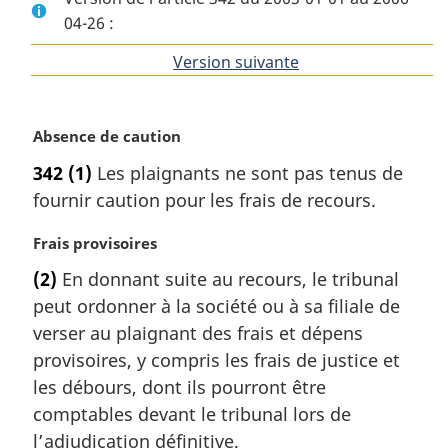
04-26 :
Version suivante
de
l'article
N
Absence de caution
o
342
(1)
Les plaignants ne sont pas tenus de
t
fournir caution pour les frais de recours.
e
m
N
Frais provisoires
a
o
r
(2)
En donnant suite au recours, le tribunal
t
g
peut ordonner à la société ou à sa filiale de
e
i
m
verser au plaignant des frais et dépens
n
a
a
provisoires, y compris les frais de justice et
r
l
les débours, dont ils pourront être
g
e
comptables devant le tribunal lors de
i
:
l’adjudication définitive.
n