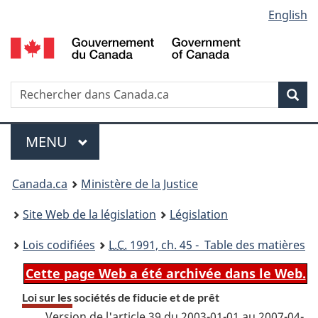
Language
English
Passer
Passer
Passer
au
à
à
selection
contenu
«
la
principal
À
version
propos
HTML
Recherche
R
Rec
de
simplifiée
d
ce
C
Menu
site
MENU
PRINCIPAL
You
Canada.ca
Ministère de la Justice
are
Site Web de la législation
Législation
here:
Lois codifiées
L.C.
1991, ch. 45 - Table des matières
Cette page Web a été archivée dans le Web.
Loi sur les sociétés de fiducie et de prêt
Version de l'article 39 du 2003-01-01 au 2007-04-