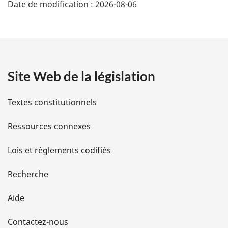
Date de modification :
2026-08-06
é
t
a
Site Web de la législation
i
l
Textes constitutionnels
s
Ressources connexes
d
Lois et règlements codifiés
e
Recherche
l
Aide
a
Contactez-nous