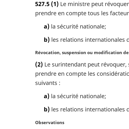
527.5
(1)
Le ministre peut révoquer,
t
e
prendre en compte tous les facteur
m
a
a)
la sécurité nationale;
r
g
b)
les relations internationales 
i
n
N
Révocation, suspension ou modification d
a
o
(2)
Le surintendant peut révoquer, s
l
t
e
e
prendre en compte les considératio
:
m
suivants :
a
r
a)
la sécurité nationale;
g
i
b)
les relations internationales 
n
a
N
Observations
l
o