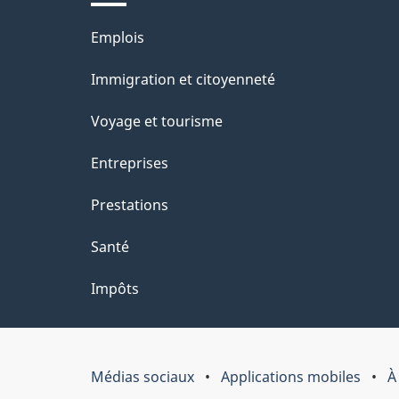
Thèmes
Emplois
et
Immigration et citoyenneté
sujets
Voyage et tourisme
Entreprises
Prestations
Santé
Impôts
Médias sociaux
Applications mobiles
À