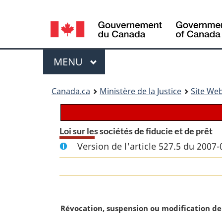
Language
selection
Menu
MENU
PRINCIPAL
You
Canada.ca
Ministère de la Justice
Site Web
are
here:
Loi sur les sociétés de fiducie et de prêt
Version de l'article 527.5 du 2007-
N
Révocation, suspension ou modification de
o