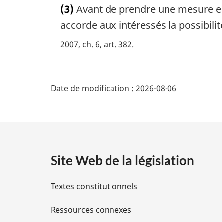
e
(3)
Avant de prendre une mesure en a
t
:
e
accorde aux intéressés la possibili
m
2007, ch. 6, art. 382
a
r
g
D
i
Date de modification :
2026-08-06
n
é
a
l
t
e
:
a
Site Web de la législation
i
Textes constitutionnels
l
Ressources connexes
s