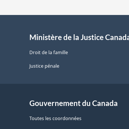
d
e
l
Ministère de la Justice Canad
a
Droit de la famille
p
Justice pénale
a
g
Gouvernement du Canada
e
Toutes les coordonnées