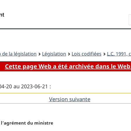
Passer
Passer
Passer
au
à
à
Recherche
contenu
«
la
principal
À
version
propos
HTML
de
simplifiée
ce
 de la législation
Législation
Lois codifiées
L.C.
1991, c
site
Cette page Web a été archivée dans le Web
04-20 au 2023-06-21 :
Version suivante
de
l'article
 l’agrément du ministre