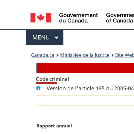
Language
selection
Menu
MENU
PRINCIPAL
You
Canada.ca
Ministère de la Justice
Site Web
are
here:
Code criminel
Version de l'article 195 du 2005-0
N
Rapport annuel
o