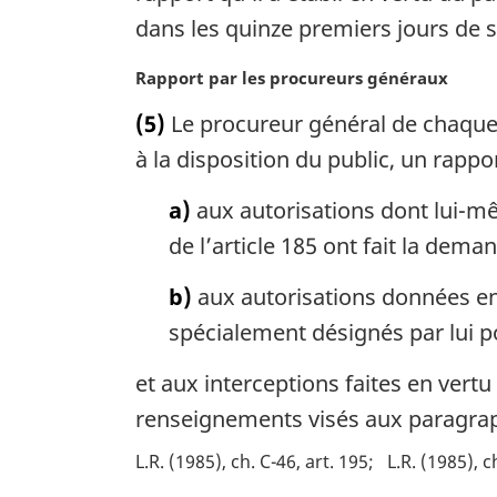
m
dans les quinze premiers jours de s
a
r
N
Rapport par les procureurs généraux
g
o
i
(5)
Le procureur général de chaque 
t
n
e
à la disposition du public, un rapport
a
m
l
a
a)
aux autorisations dont lui-mê
e
r
de l’article 185 ont fait la dema
:
g
i
b)
aux autorisations données en 
n
spécialement désignés par lui pou
a
l
et aux interceptions faites en vert
e
:
renseignements visés aux paragraph
L.R. (1985), ch. C-46, art. 195
L.R. (1985), c