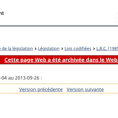
Passer
Passer
Passer
au
à
à
Recherche
contenu
«
la
principal
À
version
propos
HTML
de
simplifiée
ce
 de la législation
Législation
Lois codifiées
L.R.C.
(1985
site
Cette page Web a été archivée dans le Web
4-04 au 2013-09-26 :
Version précédente
de
Version suivante
de
l'article
l'artic