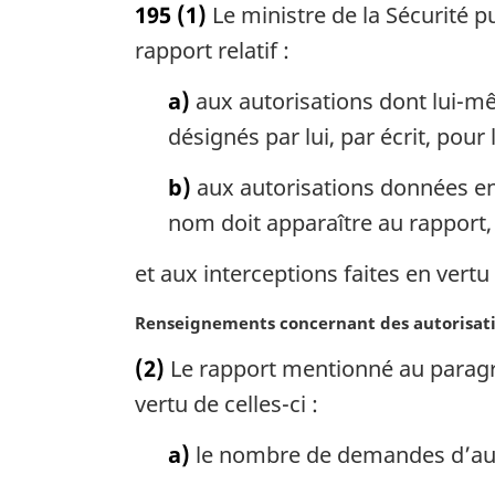
195
(1)
Le ministre de la Sécurité pu
t
e
rapport relatif :
m
a
a)
aux autorisations dont lui-mê
r
désignés par lui, par écrit, pour 
g
i
b)
aux autorisations données en 
n
nom doit apparaître au rapport, 
a
l
et aux interceptions faites en vert
e
:
N
Renseignements concernant des autorisat
o
(2)
Le rapport mentionné au paragrap
t
e
vertu de celles-ci :
m
a
a)
le nombre de demandes d’auto
r