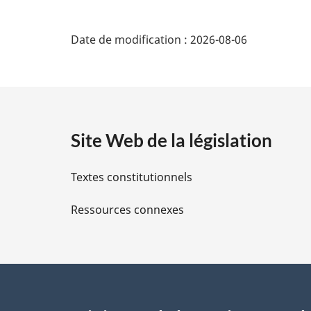
D
Date de modification :
2026-08-06
é
t
a
Site Web de la législation
i
Textes constitutionnels
l
Ressources connexes
s
d
e