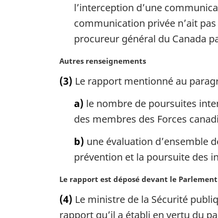
l’interception d’une communicati
communication privée n’ait pas 
procureur général du Canada pa
N
Autres renseignements
o
(3)
Le rapport mentionné au paragr
t
e
a)
le nombre de poursuites inte
m
a
des membres des Forces canadie
r
g
b)
une évaluation d’ensemble de
i
prévention et la poursuite des i
n
a
N
Le rapport est déposé devant le Parlement
l
o
e
(4)
Le ministre de la Sécurité publi
t
:
e
rapport qu’il a établi en vertu du p