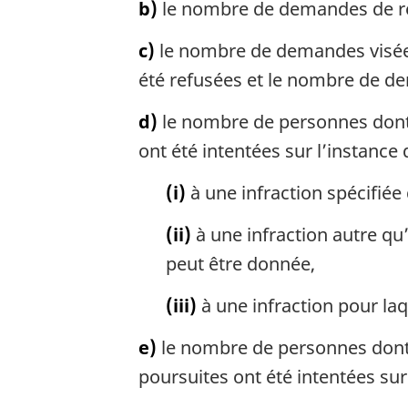
g
b)
le nombre de demandes de ren
i
n
c)
le nombre de demandes visées 
a
été refusées et le nombre de dem
l
e
d)
le nombre de personnes dont l
:
ont été intentées sur l’instanc
(i)
à une infraction spécifiée 
(ii)
à une infraction autre qu’
peut être donnée,
(iii)
à une infraction pour laq
e)
le nombre de personnes dont l
poursuites ont été intentées su