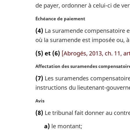
e
de payer, ordonner à celui-ci de v
m
a
N
Échéance de paiement
r
o
(4)
La suramende compensatoire est 
g
t
i
e
où la suramende est imposée ou, à 
n
m
a
a
(5) et (6)
[Abrogés, 2013, ch. 11, art
l
r
e
g
N
Affectation des suramendes compensatoir
:
i
o
(7)
Les suramendes compensatoires s
n
t
a
e
instructions du lieutenant-gouverneu
l
m
e
a
N
Avis
:
r
o
(8)
Le tribunal fait donner au contr
g
t
i
e
a)
le montant;
n
m