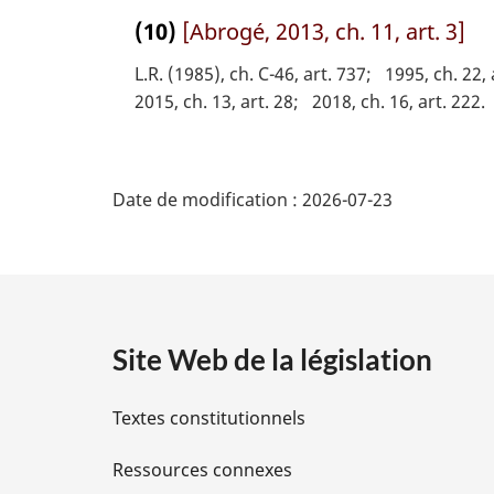
l
(10)
[Abrogé, 2013, ch. 11, art. 3]
e
:
L.R. (1985), ch. C-46, art. 737
1995, ch. 22, 
2015, ch. 13, art. 28
2018, ch. 16, art. 222
D
Date de modification :
2026-07-23
é
t
a
Site Web de la législation
i
Textes constitutionnels
l
Ressources connexes
s