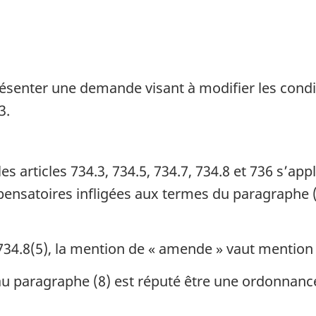
ésenter une demande visant à modifier les condit
3.
es articles 734.3, 734.5, 734.7, 734.8 et 736 s’app
satoires infligées aux termes du paragraphe (1)
734.8(5), la mention de « amende » vaut mentio
 paragraphe (8) est réputé être une ordonnance 