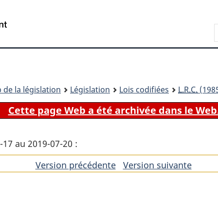
Passer
Passer
Passer
au
à
à
Recherche
contenu
«
la
principal
À
version
propos
HTML
de
simplifiée
ce
 de la législation
Législation
Lois codifiées
L.R.C.
(1985
site
Cette page Web a été archivée dans le Web
0-17 au 2019-07-20 :
Version précédente
de
Version suivante
de
l'article
l'artic