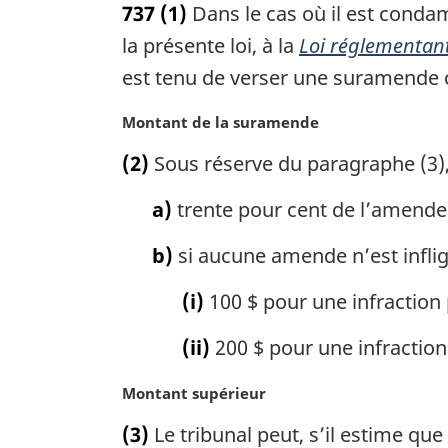
737
(1)
Dans le cas où il est conda
t
e
la présente loi, à la
Loi réglementant
m
est tenu de verser une suramende co
a
r
N
Montant de la suramende
g
o
i
(2)
Sous réserve du paragraphe (3)
t
n
e
a
a)
trente pour cent de l’amende i
m
l
a
e
b)
si aucune amende n’est inflig
r
:
g
(i)
100 $ pour une infraction
i
n
(ii)
200 $ pour une infraction
a
l
N
Montant supérieur
e
o
:
(3)
Le tribunal peut, s’il estime que 
t