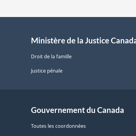
d
e
l
Ministère de la Justice Canad
a
Droit de la famille
p
Justice pénale
a
g
Gouvernement du Canada
e
Toutes les coordonnées