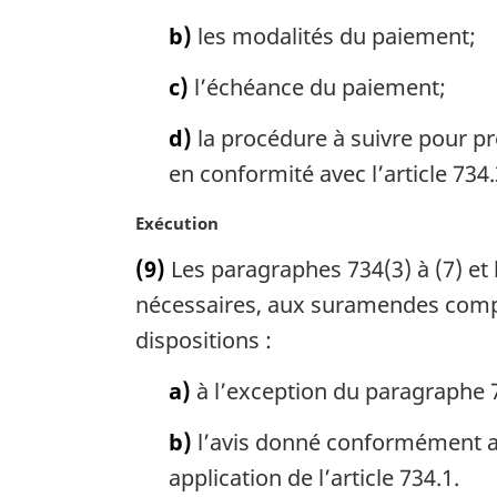
a
a
b)
les modalités du paiement;
l
r
e
g
c)
l’échéance du paiement;
:
i
n
d)
la procédure à suivre pour pr
a
l
en conformité avec l’article 734.
e
:
N
Exécution
o
(9)
Les paragraphes 734(3) à (7) et l
t
e
nécessaires, aux suramendes compen
m
dispositions :
a
r
a)
à l’exception du paragraphe 
g
i
b)
l’avis donné conformément au
n
application de l’article 734.1.
a