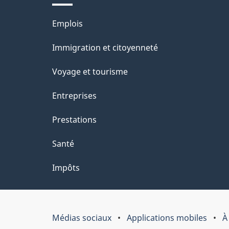
Thèmes
Emplois
et
Immigration et citoyenneté
sujets
Voyage et tourisme
Entreprises
Prestations
Santé
Impôts
Médias sociaux
Applications mobiles
À