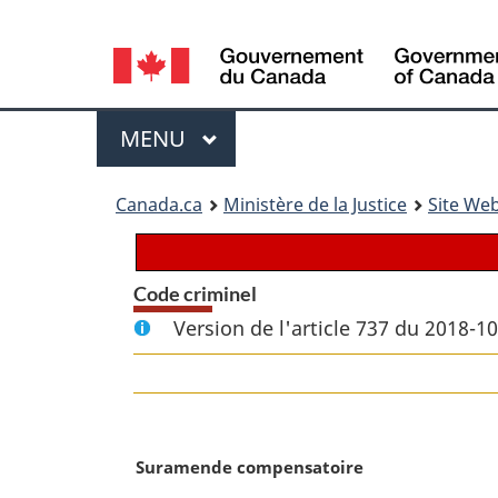
Language
selection
Menu
MENU
PRINCIPAL
You
Canada.ca
Ministère de la Justice
Site Web
are
here:
Code criminel
Version de l'article 737 du 2018-1
N
Suramende compensatoire
o