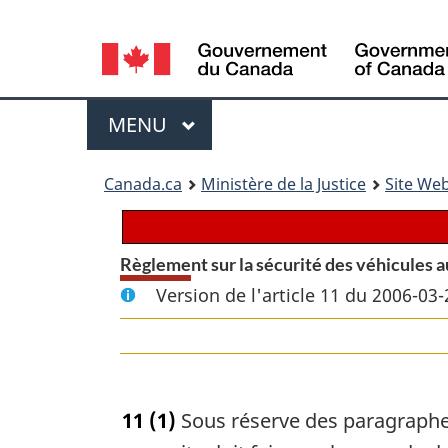
Language
selection
Menu
MENU
PRINCIPAL
You
Canada.ca
Ministère de la Justice
Site Web
are
here:
Règlement sur la sécurité des véhicules 
Version de l'article 11 du 2006-03-
11
(1)
Sous réserve des paragraphes 