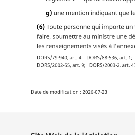
g)
une mention indiquant que le 
(6)
Toute personne qui importe un v
faire, soumettre au ministre une dé
les renseignements visés à l’annexe
DORS/79-940, art. 4
DORS/88-536, art. 1
DORS/2002-55, art. 9
DORS/2003-2, art. 4
D
Date de modification :
2026-07-23
é
t
a