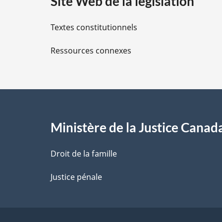
Site Web de la législation
i
Textes constitutionnels
l
Ressources connexes
s
d
e
l
Ministère de la Justice Canad
a
Droit de la famille
p
Justice pénale
a
g