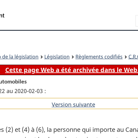
Passer
Passer
Passer
au
à
à
Recherche
contenu
«
la
principal
À
version
propos
HTML
de
simplifiée
ce
 de la législation
Législation
Règlements codifiés
C.R.
site
Cette page Web a été archivée dans le Web
automobiles
22 au 2020-02-03 :
Version suivante
de
l'article
(2) et (4) à (6), la personne qui importe au Can