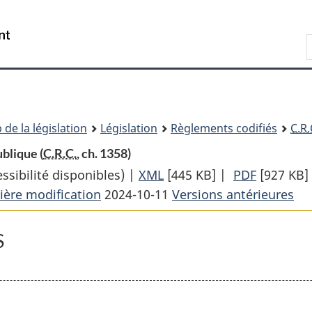
Passer
Passer
Passer
au
à
à
Recherche
contenu
«
la
principal
À
version
propos
HTML
de
simplifiée
ce
 de la législation
Législation
Règlements codifiés
C.R.
site
blique (
C.R.C.
, ch. 1358)
sibilité disponibles) |
XML
Texte
[445 KB]
|
PDF
Texte
[927 KB]
ière modification
2024-10-11
complet
Versions antérieures
complet
:
:
Règlement
Règleme
S
sur
sur
la
la
pension
pension
de
de