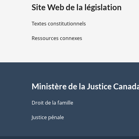
Site Web de la législation
i
Textes constitutionnels
l
Ressources connexes
s
d
e
l
Ministère de la Justice Canad
a
Droit de la famille
p
Justice pénale
a