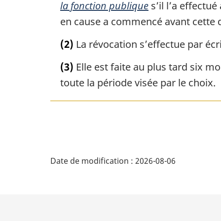
la fonction publique
s’il l’a effectu
en cause a commencé avant cette dat
(2)
La révocation s’effectue par écr
(3)
Elle est faite au plus tard six m
toute la période visée par le choix.
D
Date de modification :
2026-08-06
é
t
a