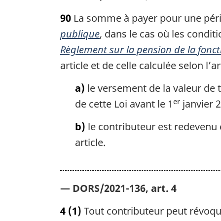
la
90
La somme à payer pour une période
fonction
publique
, dans le cas où les conditi
publique
Règlement sur la pension de la fonc
article et de celle calculée selon l’
a)
le versement de la valeur de tr
er
de cette Loi avant le 1
janvier 
b)
le contributeur est redevenu 
article.
— DORS/2021-136, art. 4
4
(1)
Tout contributeur peut révoque