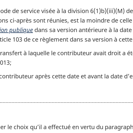
la
la
 de service visée à la division 6(1)b)(iii)(M) de
fonction
fonction
ons ci-après sont réunies, est la moindre de celle 
publique
publique
tion publique
dans sa version antérieure à la date
article 103 de ce règlement dans sa version à cette
ansfert à laquelle le contributeur avait droit a été
2013;
contributeur après cette date et avant la date d’
r le choix qu’il a effectué en vertu du paragraph