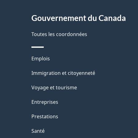
g
Gouvernement du Canada
e
Toutes les coordonnées
Thèmes
Emplois
et
Immigration et citoyenneté
sujets
Voyage et tourisme
Entreprises
Prestations
Santé