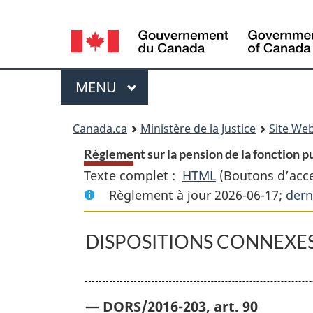
Language
selection
Menu
MENU
PRINCIPAL
You
Canada.ca
Ministère de la Justice
Site Web
are
Règlement sur la pension de la fonction pu
Texte complet :
HTML
Texte
(Boutons d’acces
here:
Règlement à jour 2026-06-17;
complet
dern
:
Règlement
DISPOSITIONS CONNEXE
sur
la
pension
— DORS/2016-203, art. 90
de