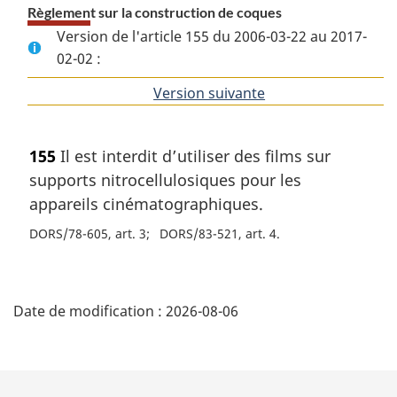
Règlement sur la construction de coques
Version de l'article 155 du 2006-03-22 au 2017-
02-02 :
Version suivante
de
l'article
155
Il est interdit d’utiliser des films sur
supports nitrocellulosiques pour les
appareils cinématographiques.
DORS/78-605, art. 3
DORS/83-521, art. 4
D
Date de modification :
2026-08-06
é
t