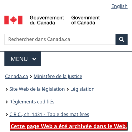
Language
English
Passer
Passer
Passer
au
à
à
selection
contenu
«
la
principal
À
version
propos
HTML
Recherche
R
Rec
de
simplifiée
d
ce
C
Menu
site
MENU
PRINCIPAL
You
Canada.ca
Ministère de la Justice
are
Site Web de la législation
Législation
here:
Règlements codifiés
C.R.C.
, ch. 1431 - Table des matières
Cette page Web a été archivée dans le Web.