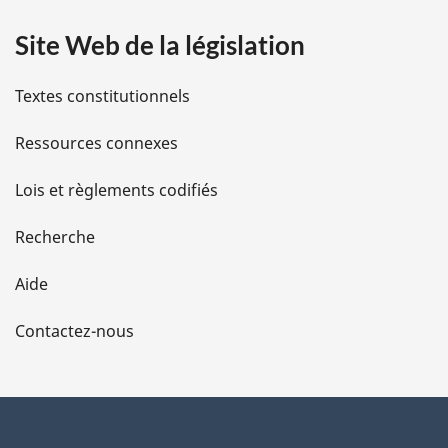
a
Site Web de la législation
i
l
Textes constitutionnels
s
Ressources connexes
d
Lois et règlements codifiés
e
Recherche
l
Aide
a
Contactez-nous
p
a
g