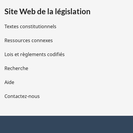
a
Site Web de la législation
i
l
Textes constitutionnels
s
Ressources connexes
d
Lois et règlements codifiés
e
Recherche
l
Aide
a
Contactez-nous
p
a
g