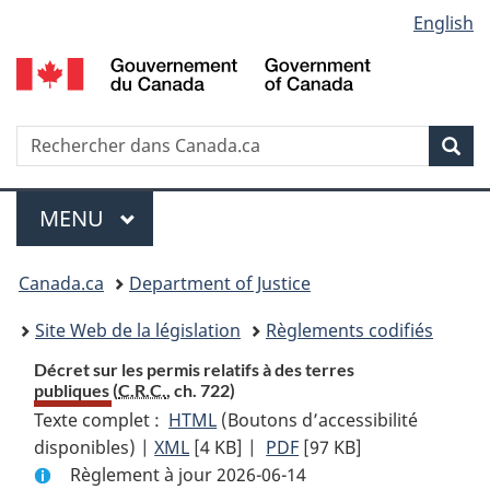
Language
English
Passer
Passer
Passer
au
à
à
selection
contenu
«
la
principal
À
version
propos
HTML
Recherche
R
Rec
de
simplifiée
d
ce
C
Menu
site
MENU
PRINCIPAL
You
Canada.ca
Department of Justice
are
Site Web de la législation
Règlements codifiés
here:
Décret sur les permis relatifs à des terres
publiques (
C.R.C.
, ch. 722)
Texte complet :
HTML
Texte
(Boutons d’accessibilité
disponibles) |
XML
Texte
[4 KB]
complet
|
PDF
Texte
[97 KB]
Règlement à jour 2026-06-14
complet
:
complet