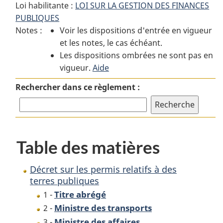
Loi habilitante :
LOI SUR LA GESTION DES FINANCES
:
Décret
:
PUBLIQUES
Décret
sur
Décret
Notes :
Voir les dispositions d'entrée en vigueur
sur
les
sur
et les notes, le cas échéant.
les
permis
les
Les dispositions ombrées ne sont pas en
permis
relatifs
permis
vigueur.
relatifs
Aide
à
relatifs
à
des
à
Rechercher dans ce règlement :
des
terres
des
terres
publiques
terres
publiques
publiques
Table des matières
Décret sur les permis relatifs à des
terres publiques
Titre abrégé
1 -
Ministre des transports
2 -
Ministre des affaires
3 -