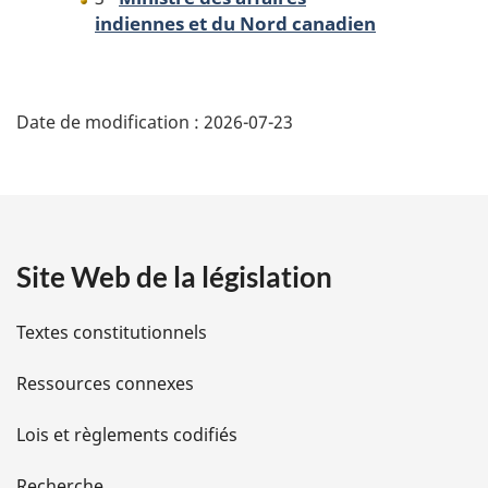
indiennes et du Nord canadien
D
Date de modification :
2026-07-23
é
t
a
Site Web de la législation
i
l
Textes constitutionnels
s
Ressources connexes
d
Lois et règlements codifiés
e
Recherche