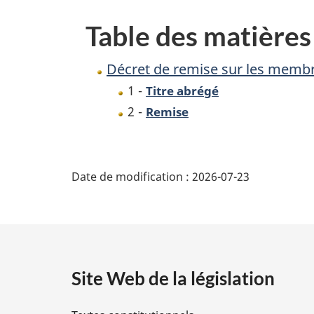
membranes
Table des matières
d’échange
d’ions
Décret de remise sur les membr
perfluorées
1 -
Titre abrégé
2 -
Remise
D
Date de modification :
2026-07-23
é
t
a
Site Web de la législation
i