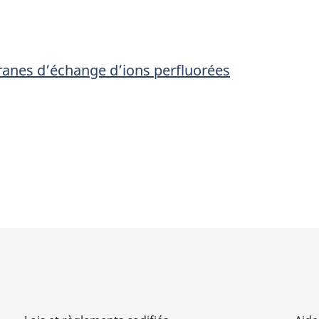
membranes
membrane
d’échange
d’échange
d’ions
d’ions
anes d’échange d’ions perfluorées
perfluorées
perfluorées