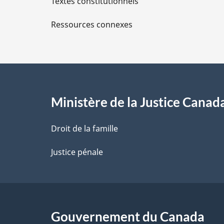
Textes constitutionnels
l
Ressources connexes
s
d
e
l
Ministère de la Justice Canad
a
Droit de la famille
p
Justice pénale
a
g
Gouvernement du Canada
e