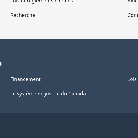
Lois et règlements codifiés
Aide
Recherche
Cont
a
Financement
Lois
Le système de justice du Canada