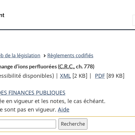
Passer
Passer
Passer
au
à
à
Recherche
contenu
«
la
principal
À
version
propos
HTML
de
simplifiée
ce
b de la législation
Règlements codifiés
site
ange d’ions perfluorées (
C.R.C.
, ch. 778)
sibilité disponibles) |
XML
Texte
[2 KB]
|
PDF
Texte
[89 KB]
complet
complet
DES FINANCES PUBLIQUES
:
:
ée en vigueur et les notes, le cas échéant.
Décret
Décret
e sont pas en vigueur.
Aide
de
de
remise
remise
sur
sur
les
les