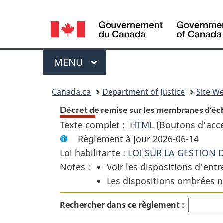
Language
selection
Menu
MENU
PRINCIPAL
You
Canada.ca
Department of Justice
Site We
are
Décret de remise sur les membranes d’éch
Texte complet :
HTML
Texte
(Boutons d’acces
here:
Règlement à jour 2026-06-14
complet
Loi habilitante :
LOI SUR LA GESTION 
:
Notes :
Voir les dispositions d'entr
Décret
Les dispositions ombrées n
de
remise
Rechercher dans ce règlement :
sur
les