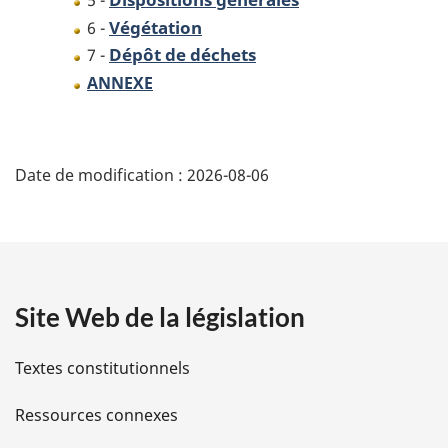
5 -
Végétation
6 -
Dépôt de déchets
7 -
ANNEXE
D
Date de modification :
2026-08-06
é
t
a
Site Web de la législation
i
l
Textes constitutionnels
s
Ressources connexes