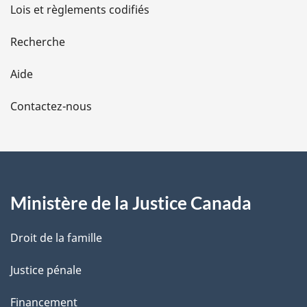
d
Lois et règlements codifiés
e
Recherche
l
Aide
a
Contactez-nous
p
a
g
Ministère de la Justice Canada
e
Droit de la famille
Justice pénale
Financement