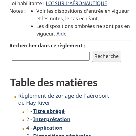
Loi habilitante :
LOI SUR L’AÉRONAUTIQUE
:
Règlement
:
Notes :
Voir les dispositions d'entrée en vigueur
Règlement
de
Règlement
et les notes, le cas échéant.
de
zonage
de
Les dispositions ombrées ne sont pas en
zonage
de
zonage
vigueur.
de
Aide
l’aéroport
de
l’aéroport
de
l’aéroport
Rechercher dans ce règlement :
de
Hay
de
Hay
River
Hay
River
River
Table des matières
Règlement de zonage de l’aéroport
de Hay River
Titre abrégé
1 -
Interprétation
2 -
Application
4 -
Dispositions générales