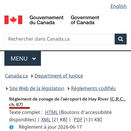
Language
English
Passer
Passer
Passer
au
à
à
selection
contenu
«
la
principal
À
version
propos
HTML
Recherche
R
Rec
de
simplifiée
d
ce
C
Menu
site
MENU
PRINCIPAL
You
Canada.ca
Department of Justice
are
Site Web de la législation
Règlements codifiés
here:
Règlement de zonage de l’aéroport de Hay River (
C.R.C.
,
ch. 87)
Texte complet :
HTML
Texte
(Boutons d’accessibilité
disponibles) |
XML
Texte
[21 KB]
complet
|
PDF
Texte
[131 KB]
Règlement à jour 2026-06-17
complet
:
complet