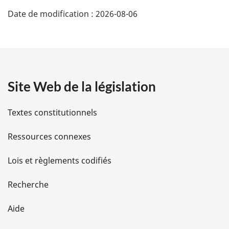
D
Date de modification :
2026-08-06
é
t
a
Site Web de la législation
i
l
Textes constitutionnels
s
Ressources connexes
d
Lois et règlements codifiés
e
Recherche
l
Aide
a