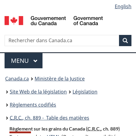
Language
English
Passer
Passer
Passer
au
à
à
selection
contenu
«
la
principal
À
version
propos
HTML
Recherche
R
Rec
de
simplifiée
d
ce
C
Menu
site
MENU
PRINCIPAL
You
Canada.ca
Ministère de la Justice
are
Site Web de la législation
Législation
here:
Règlements codifiés
C.R.C.
, ch. 889 - Table des matières
Règlement sur les grains du Canada (
C.R.C.
, ch. 889)