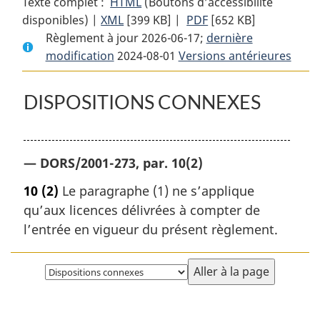
Texte complet :
HTML
Texte
(Boutons d’accessibilité
disponibles) |
XML
Texte
[399 KB]
complet
|
PDF
Texte
[652 KB]
Règlement à jour 2026-06-17;
complet
:
dernière
complet
modification
2024-08-01
:
Règlement
Versions antérieures
:
Règlement
sur
Règlement
sur
les
sur
DISPOSITIONS CONNEXES
les
grains
les
grains
du
grains
du
Canada
du
— DORS/2001-273, par. 10(2)
Canada
Canada
10
(2)
Le paragraphe (1) ne s’applique
qu’aux licences délivrées à compter de
l’entrée en vigueur du présent règlement.
Choisissez
la
page