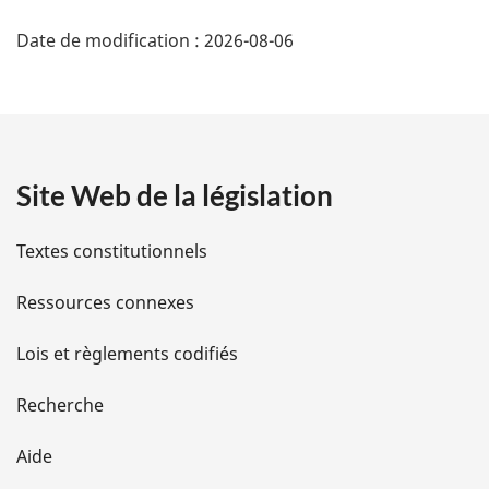
D
Date de modification :
2026-08-06
é
t
a
Site Web de la législation
i
l
Textes constitutionnels
s
Ressources connexes
d
Lois et règlements codifiés
e
Recherche
l
Aide
a