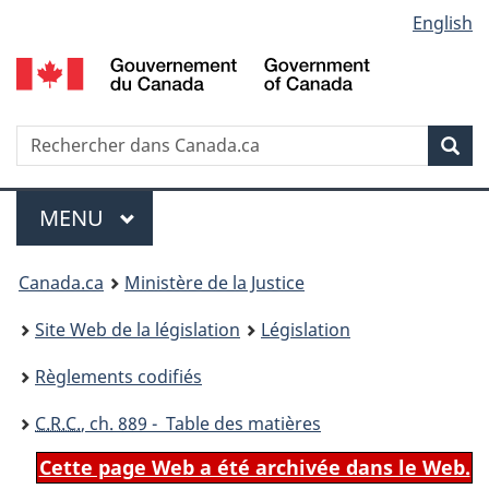
Language
English
Passer
Passer
Passer
au
à
à
selection
contenu
«
la
principal
À
version
propos
HTML
Recherche
R
Rec
de
simplifiée
d
ce
C
Menu
site
MENU
PRINCIPAL
You
Canada.ca
Ministère de la Justice
are
Site Web de la législation
Législation
here:
Règlements codifiés
C.R.C.
, ch. 889 - Table des matières
Cette page Web a été archivée dans le Web.