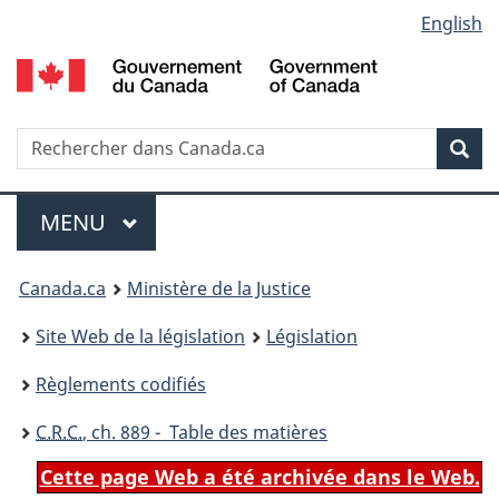
Language
English
Passer
Passer
Passer
au
à
à
selection
contenu
«
la
principal
À
version
propos
HTML
Recherche
R
Rec
de
simplifiée
d
ce
C
Menu
site
MENU
PRINCIPAL
You
Canada.ca
Ministère de la Justice
are
Site Web de la législation
Législation
here:
Règlements codifiés
C.R.C.
, ch. 889 - Table des matières
Cette page Web a été archivée dans le Web.