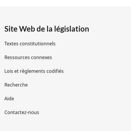
t
a
Site Web de la législation
i
l
Textes constitutionnels
s
Ressources connexes
d
Lois et règlements codifiés
e
Recherche
l
Aide
a
Contactez-nous
p