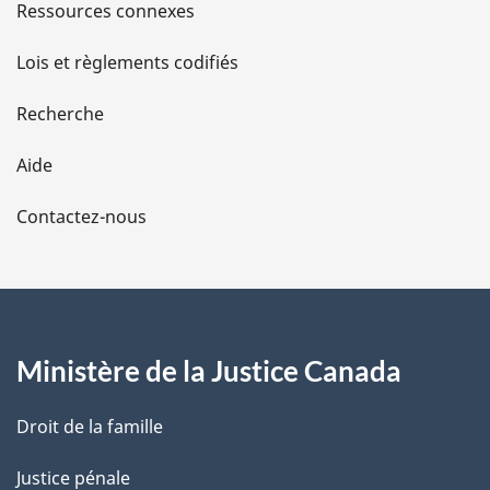
s
Ressources connexes
d
Lois et règlements codifiés
e
Recherche
l
Aide
a
Contactez-nous
p
a
g
Ministère de la Justice Canada
e
Droit de la famille
Justice pénale