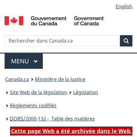
Language
English
Passer
Passer
Passer
au
à
à
selection
contenu
«
la
principal
À
version
propos
HTML
Recherche
R
Rec
de
simplifiée
d
ce
C
Menu
site
MENU
PRINCIPAL
You
Canada.ca
Ministère de la Justice
are
Site Web de la législation
Législation
here:
Règlements codifiés
DORS
/2000-132 - Table des matières
Cette page Web a été archivée dans le Web.