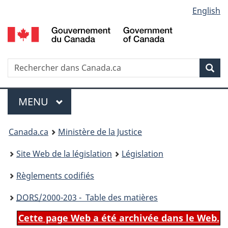
Language
English
Passer
Passer
Passer
au
à
à
selection
contenu
«
la
principal
À
version
propos
HTML
Recherche
R
Rec
de
simplifiée
d
ce
C
Menu
site
MENU
PRINCIPAL
You
Canada.ca
Ministère de la Justice
are
Site Web de la législation
Législation
here:
Règlements codifiés
DORS
/2000-203 - Table des matières
Cette page Web a été archivée dans le Web.