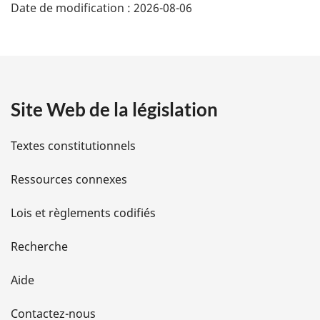
Date de modification :
2026-08-06
é
t
a
Site Web de la législation
i
l
Textes constitutionnels
s
Ressources connexes
d
Lois et règlements codifiés
e
Recherche
l
Aide
a
Contactez-nous