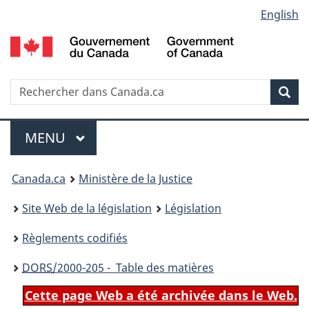
Language
English
Passer
Passer
Passer
au
à
à
selection
contenu
«
la
principal
À
version
propos
HTML
Recherche
R
Rec
de
simplifiée
d
ce
C
Menu
site
MENU
PRINCIPAL
You
Canada.ca
Ministère de la Justice
are
Site Web de la législation
Législation
here:
Règlements codifiés
DORS
/2000-205 - Table des matières
Cette page Web a été archivée dans le Web.