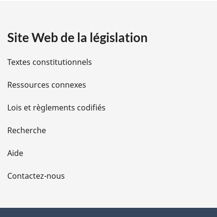
a
Site Web de la législation
i
l
Textes constitutionnels
s
Ressources connexes
d
Lois et règlements codifiés
e
Recherche
l
Aide
a
Contactez-nous
p
a