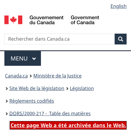
Language
English
Passer
Passer
Passer
au
à
à
selection
contenu
«
la
principal
À
version
propos
HTML
Recherche
R
Rec
de
simplifiée
d
ce
C
Menu
site
MENU
PRINCIPAL
You
Canada.ca
Ministère de la Justice
are
Site Web de la législation
Législation
here:
Règlements codifiés
DORS
/2000-217 - Table des matières
Cette page Web a été archivée dans le Web.