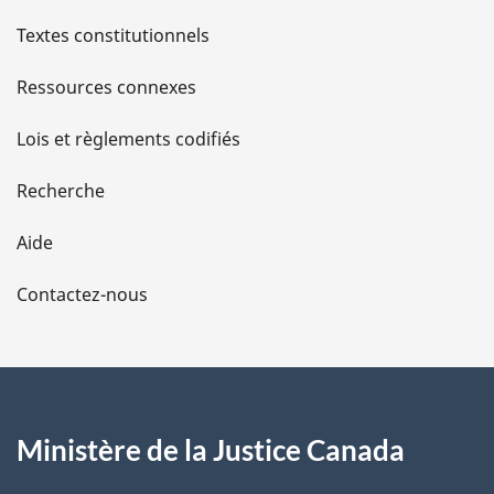
l
Textes constitutionnels
s
Ressources connexes
d
Lois et règlements codifiés
e
Recherche
l
Aide
a
Contactez-nous
p
a
g
Ministère de la Justice Canada
e