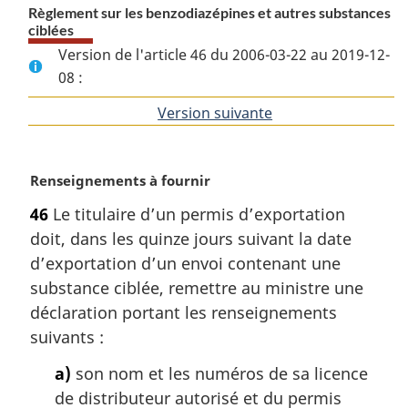
Règlement sur les benzodiazépines et autres substances
ciblées
Version de l'article 46 du 2006-03-22 au 2019-12-
08 :
Version suivante
de
l'article
N
Renseignements à fournir
o
46
Le titulaire d’un permis d’exportation
t
doit, dans les quinze jours suivant la date
e
m
d’exportation d’un envoi contenant une
a
substance ciblée, remettre au ministre une
r
déclaration portant les renseignements
g
suivants :
i
n
a)
son nom et les numéros de sa licence
a
de distributeur autorisé et du permis
l