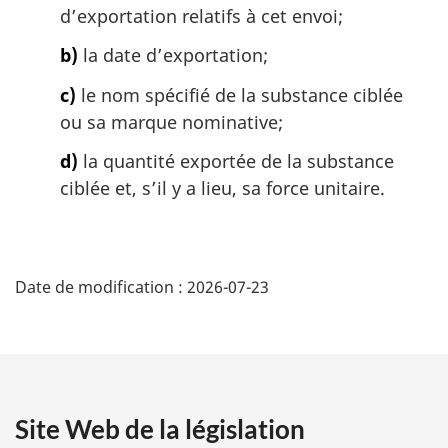
d’exportation relatifs à cet envoi;
e
:
b)
la date d’exportation;
c)
le nom spécifié de la substance ciblée
ou sa marque nominative;
d)
la quantité exportée de la substance
ciblée et, s’il y a lieu, sa force unitaire.
D
Date de modification :
2026-07-23
é
t
a
Site Web de la législation
i