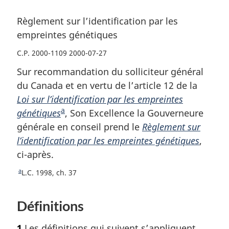
Règlement sur l’identification par les
empreintes génétiques
C.P. 2000-1109 2000-07-27
Sur recommandation du solliciteur général
du Canada et en vertu de l’article 12 de la
Loi sur l’identification par les empreintes
a
génétiques
N
, Son Excellence la Gouverneure
générale en conseil prend le
o
Règlement sur
l’identification par les empreintes génétiques
t
,
ci-après.
e
d
a
R
L.C. 1998, ch. 37
e
e
b
t
Définitions
o
a
u
s
1
Les définitions qui suivent s’appliquent
r