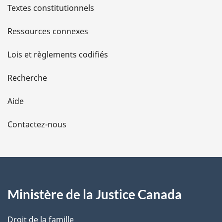
l
Textes constitutionnels
s
Ressources connexes
d
Lois et règlements codifiés
e
Recherche
l
Aide
a
Contactez-nous
p
a
g
Ministère de la Justice Canada
e
Droit de la famille