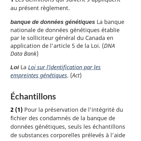
d
à
au présent règlement.
e
l
a
La banque
p
banque de données génétiques
r
nationale de données génétiques établie
a
é
par le solliciteur général du Canada en
g
f
application de l’article 5 de la Loi. (
DNA
e
é
Data Bank
)
r
e
La
Loi sur l’identification par les
Loi
n
empreintes génétiques
. (
Act
)
c
e
d
Échantillons
e
l
2
(1)
Pour la préservation de l’intégrité du
a
fichier des condamnés de la banque de
n
o
données génétiques, seuls les échantillons
t
de substances corporelles prélevés à l’aide
e