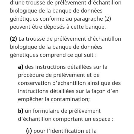
d’une trousse de prélèvement d’échantillon
d
biologique de la banque de données
e
b
génétiques conforme au paragraphe (2)
a
peuvent être déposés à cette banque.
s
d
(2)
La trousse de prélèvement d’échantillon
e
biologique de la banque de données
p
génétiques comprend ce qui suit :
a
g
a)
des instructions détaillées sur la
e
procédure de prélèvement et de
conservation d’échantillon ainsi que des
instructions détaillées sur la façon d’en
empêcher la contamination;
b)
un formulaire de prélèvement
d’échantillon comportant un espace :
(i)
pour l’identification et la