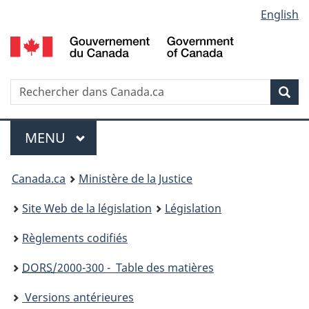
Language
English
Passer
Passer
Passer
au
à
à
selection
contenu
«
la
principal
À
version
propos
HTML
Recherche
R
Rec
de
simplifiée
d
ce
C
Menu
site
MENU
PRINCIPAL
You
Canada.ca
Ministère de la Justice
are
Site Web de la législation
Législation
here:
Règlements codifiés
DORS
/2000-300 - Table des matières
Versions antérieures