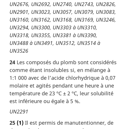
UN2676, UN2692, UN2740, UN2743, UN2826,
UN2901, UN3023, UN3057, UN3079, UN3083,
UN3160, UN3162, UN3168, UN3169, UN3246,
UN3294, UN3300, UN3303 à UN3310,
UN3318, UN3355, UN3381 à UN3390,
UN3488 à UN3491, UN3512, UN3514 à
UN3526
24
Les composés du plomb sont considérés
comme étant insolubles si, en mélange à
1:1 000 avec de l’acide chlorhydrique à 0,07
molaire et agités pendant une heure à une
température de 23 ºC ± 2 ºC, leur solubilité
est inférieure ou égale à 5 %.
UN2291
25
(1)
Il est permis de manutentionner, de