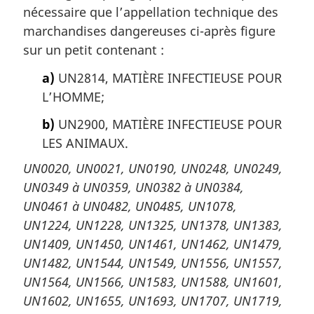
nécessaire que l’appellation technique des
marchandises dangereuses ci-après figure
sur un petit contenant :
a)
UN2814, MATIÈRE INFECTIEUSE POUR
L’HOMME;
b)
UN2900, MATIÈRE INFECTIEUSE POUR
LES ANIMAUX.
UN0020, UN0021, UN0190, UN0248, UN0249,
UN0349 à UN0359, UN0382 à UN0384,
UN0461 à UN0482, UN0485, UN1078,
UN1224, UN1228, UN1325, UN1378, UN1383,
UN1409, UN1450, UN1461, UN1462, UN1479,
UN1482, UN1544, UN1549, UN1556, UN1557,
UN1564, UN1566, UN1583, UN1588, UN1601,
UN1602, UN1655, UN1693, UN1707, UN1719,