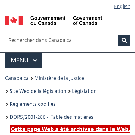
Language
English
Passer
Passer
Passer
au
à
à
selection
contenu
«
la
principal
À
version
propos
HTML
Recherche
R
Rec
de
simplifiée
d
ce
C
Menu
site
MENU
PRINCIPAL
You
Canada.ca
Ministère de la Justice
are
Site Web de la législation
Législation
here:
Règlements codifiés
DORS
/2001-286 - Table des matières
Cette page Web a été archivée dans le Web.